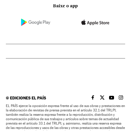
Baixe o app
©
EDICIONES EL PAÍS
EL PAÍS BRASIL EN
EL PAÍS BRASI
EL PAÍS B
EL PA
EL PAÍS ejerce la oposición expresa frente al uso de sus obras y prestaciones en
la elaboración de revistas de prensa prevista en el artículo 32.1 del TRLPI;
también realiza la reserva expresa frente a la reproducción, distribución y
comunicación pública de sus trabajos y artículos sobre temas de actualidad
prevista en el artículo 33.1 del TRLPI; y, asimismo, realiza una reserva expresa
de las reproducciones y usos de las obras y otras prestaciones accesibles desde