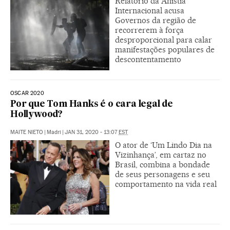
Relatório da Anistia
Internacional acusa
Governos da região de
recorrerem à força
desproporcional para calar
manifestações populares de
descontentamento
OSCAR 2020
Por que Tom Hanks é o cara legal de
Hollywood?
MAITE NIETO
|
Madri
|
JAN 31, 2020 - 13:07
EST
O ator de ‘Um Lindo Dia na
Vizinhança’, em cartaz no
Brasil, combina a bondade
de seus personagens e seu
comportamento na vida real