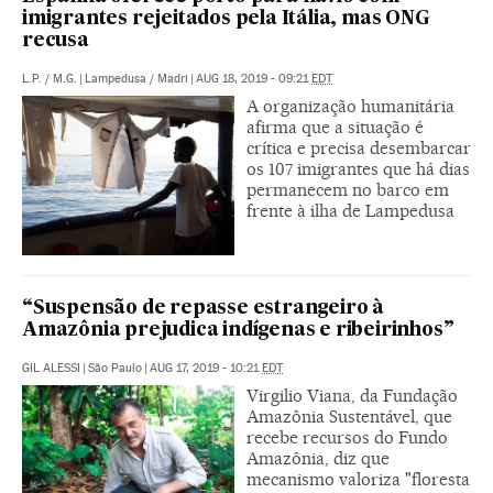
imigrantes rejeitados pela Itália, mas ONG
recusa
L.P.
/
M.G.
|
Lampedusa / Madri
|
AUG 18, 2019 - 09:21
EDT
A organização humanitária
afirma que a situação é
crítica e precisa desembarcar
os 107 imigrantes que há dias
permanecem no barco em
frente à ilha de Lampedusa
“Suspensão de repasse estrangeiro à
Amazônia prejudica indígenas e ribeirinhos”
GIL ALESSI
|
São Paulo
|
AUG 17, 2019 - 10:21
EDT
Virgilio Viana, da Fundação
Amazônia Sustentável, que
recebe recursos do Fundo
Amazônia, diz que
mecanismo valoriza "floresta