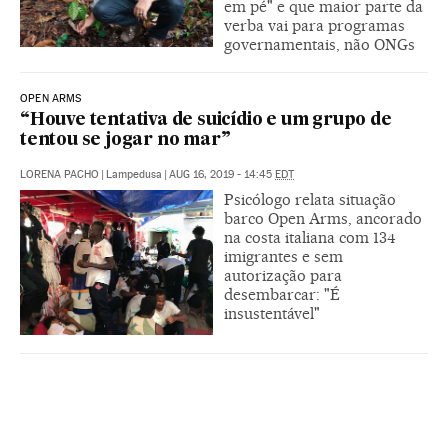
em pé" e que maior parte da
verba vai para programas
governamentais, não ONGs
OPEN ARMS
“Houve tentativa de suicídio e um grupo de
tentou se jogar no mar”
LORENA PACHO
|
Lampedusa
|
AUG 16, 2019 - 14:45
EDT
Psicólogo relata situação
barco Open Arms, ancorado
na costa italiana com 134
imigrantes e sem
autorização para
desembarcar: "É
insustentável"