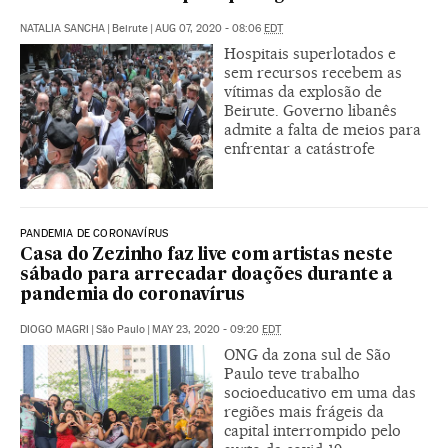
NATALIA SANCHA
|
Beirute
|
AUG 07, 2020 - 08:06
EDT
Hospitais superlotados e
sem recursos recebem as
vítimas da explosão de
Beirute. Governo libanês
admite a falta de meios para
enfrentar a catástrofe
PANDEMIA DE CORONAVÍRUS
Casa do Zezinho faz live com artistas neste
sábado para arrecadar doações durante a
pandemia do coronavírus
DIOGO MAGRI
|
São Paulo
|
MAY 23, 2020 - 09:20
EDT
ONG da zona sul de São
Paulo teve trabalho
socioeducativo em uma das
regiões mais frágeis da
capital interrompido pelo