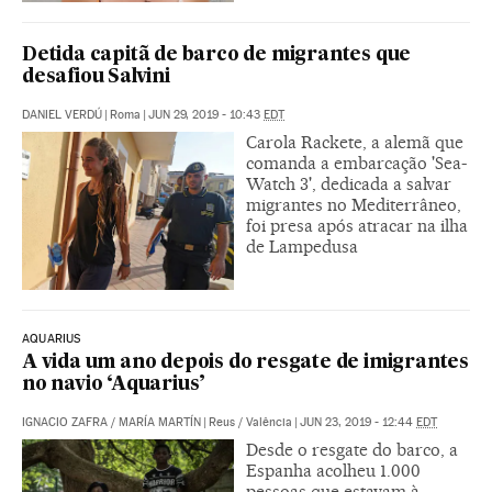
Detida capitã de barco de migrantes que
desafiou Salvini
DANIEL VERDÚ
|
Roma
|
JUN 29, 2019 - 10:43
EDT
Carola Rackete, a alemã que
comanda a embarcação 'Sea-
Watch 3', dedicada a salvar
migrantes no Mediterrâneo,
foi presa após atracar na ilha
de Lampedusa
AQUARIUS
A vida um ano depois do resgate de imigrantes
no navio ‘Aquarius’
IGNACIO ZAFRA
/
MARÍA MARTÍN
|
Reus / Valência
|
JUN 23, 2019 - 12:44
EDT
Desde o resgate do barco, a
Espanha acolheu 1.000
pessoas que estavam à