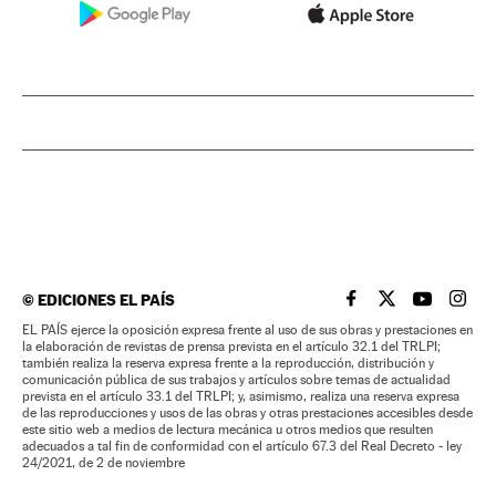
©
EDICIONES EL PAÍS
EL PAÍS BRASIL EN
EL PAÍS BRASI
EL PAÍS B
EL PA
EL PAÍS ejerce la oposición expresa frente al uso de sus obras y prestaciones en
la elaboración de revistas de prensa prevista en el artículo 32.1 del TRLPI;
también realiza la reserva expresa frente a la reproducción, distribución y
comunicación pública de sus trabajos y artículos sobre temas de actualidad
prevista en el artículo 33.1 del TRLPI; y, asimismo, realiza una reserva expresa
de las reproducciones y usos de las obras y otras prestaciones accesibles desde
este sitio web a medios de lectura mecánica u otros medios que resulten
adecuados a tal fin de conformidad con el artículo 67.3 del Real Decreto - ley
24/2021, de 2 de noviembre