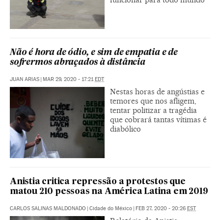
Não é hora de ódio, e sim de empatia e de
sofrermos abraçados à distância
JUAN ARIAS
|
MAR 29, 2020 - 17:21
EDT
Nestas horas de angústias e
temores que nos afligem,
tentar politizar a tragédia
que cobrará tantas vítimas é
diabólico
Anistia critica repressão a protestos que
matou 210 pessoas na América Latina em 2019
CARLOS SALINAS MALDONADO
|
Cidade do México
|
FEB 27, 2020 - 20:26
EST