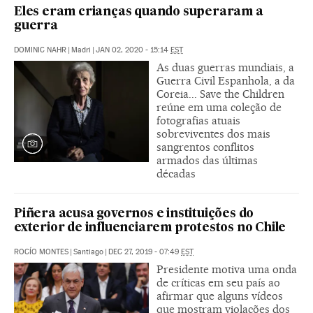
Eles eram crianças quando superaram a
guerra
DOMINIC NAHR
|
Madri
|
JAN 02, 2020 - 15:14
EST
As duas guerras mundiais, a
Guerra Civil Espanhola, a da
Coreia... Save the Children
reúne em uma coleção de
fotografias atuais
sobreviventes dos mais
sangrentos conflitos
armados das últimas
décadas
Piñera acusa governos e instituições do
exterior de influenciarem protestos no Chile
ROCÍO MONTES
|
Santiago
|
DEC 27, 2019 - 07:49
EST
Presidente motiva uma onda
de críticas em seu país ao
afirmar que alguns vídeos
que mostram violações dos