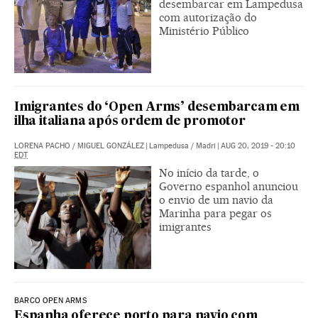
desembarcar em Lampedusa
com autorização do
Ministério Público
Imigrantes do ‘Open Arms’ desembarcam em
ilha italiana após ordem de promotor
LORENA PACHO
/
MIGUEL GONZÁLEZ
|
Lampedusa / Madri
|
AUG 20, 2019 - 20:10
EDT
No início da tarde, o
Governo espanhol anunciou
o envio de um navio da
Marinha para pegar os
imigrantes
BARCO OPEN ARMS
Espanha oferece porto para navio com