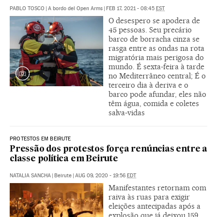
PABLO TOSCO
|
A bordo del Open Arms
|
FEB 17, 2021 - 08:45
EST
O desespero se apodera de
45 pessoas. Seu precário
barco de borracha cinza se
rasga entre as ondas na rota
migratória mais perigosa do
mundo. É sexta-feira à tarde
no Mediterrâneo central; É o
terceiro dia à deriva e o
barco pode afundar, eles não
têm água, comida e coletes
salva-vidas
PROTESTOS EM BEIRUTE
Pressão dos protestos força renúncias entre a
classe política em Beirute
NATALIA SANCHA
|
Beirute
|
AUG 09, 2020 - 19:56
EDT
Manifestantes retornam com
raiva às ruas para exigir
eleições antecipadas após a
explosão que já deixou 159