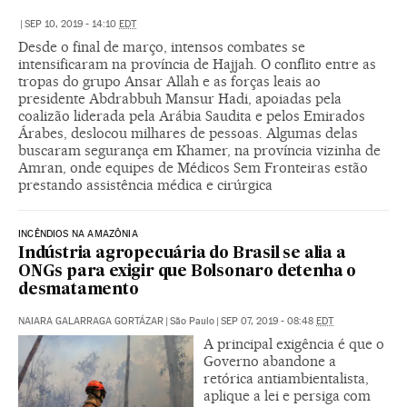
|
SEP 10, 2019 - 14:10
EDT
Desde o final de março, intensos combates se
intensificaram na província de Hajjah. O conflito entre as
tropas do grupo Ansar Allah e as forças leais ao
presidente Abdrabbuh Mansur Hadi, apoiadas pela
coalizão liderada pela Arábia Saudita e pelos Emirados
Árabes, deslocou milhares de pessoas. Algumas delas
buscaram segurança em Khamer, na província vizinha de
Amran, onde equipes de Médicos Sem Fronteiras estão
prestando assistência médica e cirúrgica
INCÊNDIOS NA AMAZÔNIA
Indústria agropecuária do Brasil se alia a
ONGs para exigir que Bolsonaro detenha o
desmatamento
NAIARA GALARRAGA GORTÁZAR
|
São Paulo
|
SEP 07, 2019 - 08:48
EDT
A principal exigência é que o
Governo abandone a
retórica antiambientalista,
aplique a lei e persiga com