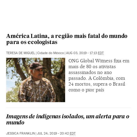
América Latina, a região mais fatal do mundo
para os ecologistas
TERESA DE MIGUEL
|
Cidade do México
|
AUG 03, 2019 - 17:13
EDT
ONG Global Witness fixa em
mais de 80 os ativistas
assassinados no ano
passado. A Colômbia, com
24 mortos, supera o Brasil
como o pior país
Imagens de indígenas isolados, um alerta para o
mundo
JESSICA FRANKLIN
|
JUL 24, 2019 - 20:42
EDT