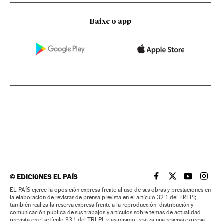
Baixe o app
©
EDICIONES EL PAÍS
EL PAÍS BRASIL EN
EL PAÍS BRASI
EL PAÍS B
EL PA
EL PAÍS ejerce la oposición expresa frente al uso de sus obras y prestaciones en
la elaboración de revistas de prensa prevista en el artículo 32.1 del TRLPI;
también realiza la reserva expresa frente a la reproducción, distribución y
comunicación pública de sus trabajos y artículos sobre temas de actualidad
prevista en el artículo 33.1 del TRLPI; y, asimismo, realiza una reserva expresa