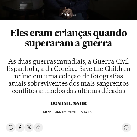
19 fotos
Eles eram crianças quando
superaram a guerra
As duas guerras mundiais, a Guerra Civil
Espanhola, a da Coreia... Save the Children
reúne em uma coleção de fotografias
atuais sobreviventes dos mais sangrentos
conflitos armados das últimas décadas
DOMINIC NAHR
Madri -
JAN
02, 2020 - 15:14
EST
Compartir en Whatsapp
Compartir en Facebook
Compartir en Twitter
Desplegar Redes Sociales
Come