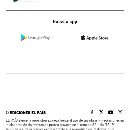
Baixe o app
©
EDICIONES EL PAÍS
EL PAÍS BRASIL EN
EL PAÍS BRASI
EL PAÍS B
EL PA
EL PAÍS ejerce la oposición expresa frente al uso de sus obras y prestaciones en
la elaboración de revistas de prensa prevista en el artículo 32.1 del TRLPI;
también realiza la reserva expresa frente a la reproducción, distribución y