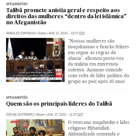
AFEGANISTÃO
Talibã promete anistia geral e respeito aos
direitos das mulheres “dentro da lei islâmica”
no Afeganistão
ÁNGELES ESPINOSA
|
Dubai
|
AUG 17, 2021 - 13:27
EDT
“Nossas mulheres são
muçulmanas e ficarão felizes
em seguir as regras da
sharia”, afirmou porta-voz
da milícia em entrevista
coletiva. Anúncio coincide
com volta de líder político do
grupo ao país após 10 anos
AFEGANISTÃO
Quem são os principais líderes do Talibã
ÓSCAR GUTIÉRREZ
|
Madri
|
AUG 17, 2021 - 11:27
EDT
O veterano mujahedin e líder
religioso Hibatullah
Akhundzada comanda o