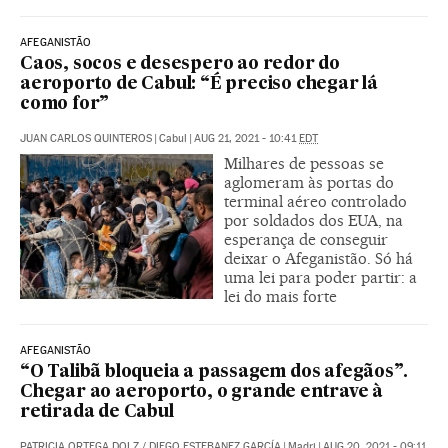
AFEGANISTÃO
Caos, socos e desespero ao redor do
aeroporto de Cabul: “É preciso chegar lá
como for”
JUAN CARLOS QUINTEROS
|
Cabul
|
AUG 21, 2021 - 10:41
EDT
Milhares de pessoas se
aglomeram às portas do
terminal aéreo controlado
por soldados dos EUA, na
esperança de conseguir
deixar o Afeganistão. Só há
uma lei para poder partir: a
lei do mais forte
AFEGANISTÃO
“O Talibã bloqueia a passagem dos afegãos”.
Chegar ao aeroporto, o grande entrave à
retirada de Cabul
PATRICIA ORTEGA DOLZ
/
DIEGO ESTEBANEZ GARCÍA
|
Madri
|
AUG 20, 2021 - 09:11