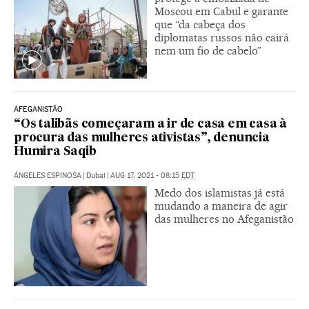
Moscou em Cabul e garante
que “da cabeça dos
diplomatas russos não cairá
nem um fio de cabelo”
AFEGANISTÃO
“Os talibãs começaram a ir de casa em casa à
procura das mulheres ativistas”, denuncia
Humira Saqib
ÁNGELES ESPINOSA
|
Dubai
|
AUG 17, 2021 - 08:15
EDT
Medo dos islamistas já está
mudando a maneira de agir
das mulheres no Afeganistão