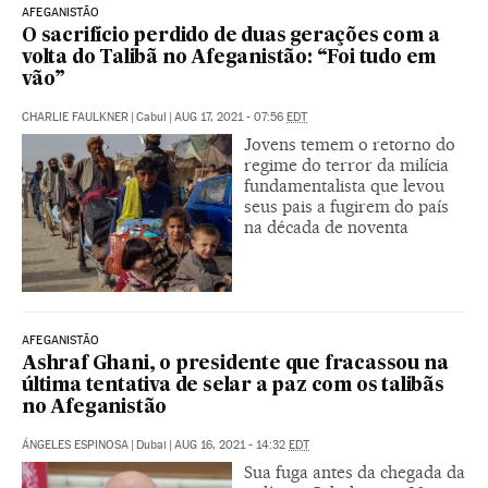
AFEGANISTÃO
O sacrifício perdido de duas gerações com a
volta do Talibã no Afeganistão: “Foi tudo em
vão”
CHARLIE FAULKNER
|
Cabul
|
AUG 17, 2021 - 07:56
EDT
Jovens temem o retorno do
regime do terror da milícia
fundamentalista que levou
seus pais a fugirem do país
na década de noventa
AFEGANISTÃO
Ashraf Ghani, o presidente que fracassou na
última tentativa de selar a paz com os talibãs
no Afeganistão
ÁNGELES ESPINOSA
|
Dubai
|
AUG 16, 2021 - 14:32
EDT
Sua fuga antes da chegada da