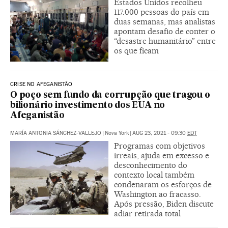
Estados Unidos recolheu
117.000 pessoas do país em
duas semanas, mas analistas
apontam desafio de conter o
“desastre humanitário” entre
os que ficam
CRISE NO AFEGANISTÃO
O poço sem fundo da corrupção que tragou o
bilionário investimento dos EUA no
Afeganistão
MARÍA ANTONIA SÁNCHEZ-VALLEJO
|
Nova York
|
AUG 23, 2021 - 09:30
EDT
Programas com objetivos
irreais, ajuda em excesso e
desconhecimento do
contexto local também
condenaram os esforços de
Washington ao fracasso.
Após pressão, Biden discute
adiar retirada total