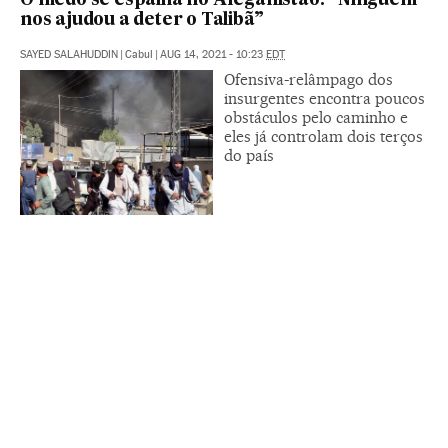
O medo se espalha no Afeganistão: “Ninguém
nos ajudou a deter o Talibã”
SAYED SALAHUDDIN
|
Cabul
|
AUG 14, 2021 - 10:23
EDT
Ofensiva-relâmpago dos
insurgentes encontra poucos
obstáculos pelo caminho e
eles já controlam dois terços
do país