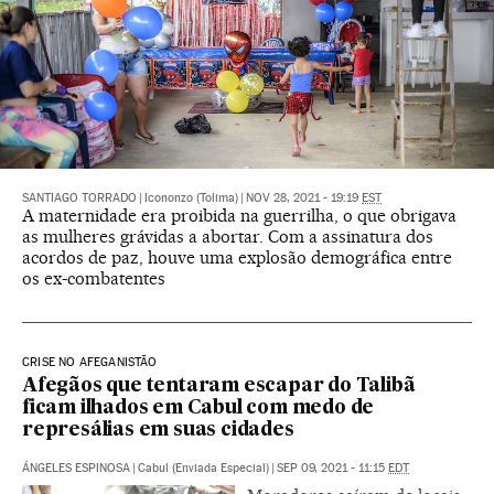
SANTIAGO TORRADO
|
Icononzo (Tolima)
|
NOV 28, 2021 - 19:19
EST
A maternidade era proibida na guerrilha, o que obrigava
as mulheres grávidas a abortar. Com a assinatura dos
acordos de paz, houve uma explosão demográfica entre
os ex-combatentes
CRISE NO AFEGANISTÃO
Afegãos que tentaram escapar do Talibã
ficam ilhados em Cabul com medo de
represálias em suas cidades
ÁNGELES ESPINOSA
|
Cabul (Enviada Especial)
|
SEP 09, 2021 - 11:15
EDT