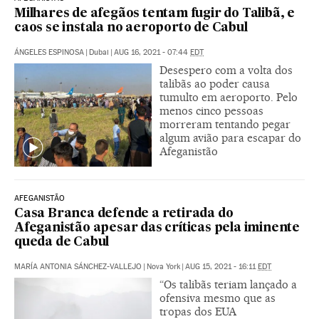
Milhares de afegãos tentam fugir do Talibã, e
caos se instala no aeroporto de Cabul
ÁNGELES ESPINOSA
|
Dubai
|
AUG 16, 2021 - 07:44
EDT
Desespero com a volta dos
talibãs ao poder causa
tumulto em aeroporto. Pelo
menos cinco pessoas
morreram tentando pegar
algum avião para escapar do
Afeganistão
AFEGANISTÃO
Casa Branca defende a retirada do
Afeganistão apesar das críticas pela iminente
queda de Cabul
MARÍA ANTONIA SÁNCHEZ-VALLEJO
|
Nova York
|
AUG 15, 2021 - 16:11
EDT
“Os talibãs teriam lançado a
ofensiva mesmo que as
tropas dos EUA