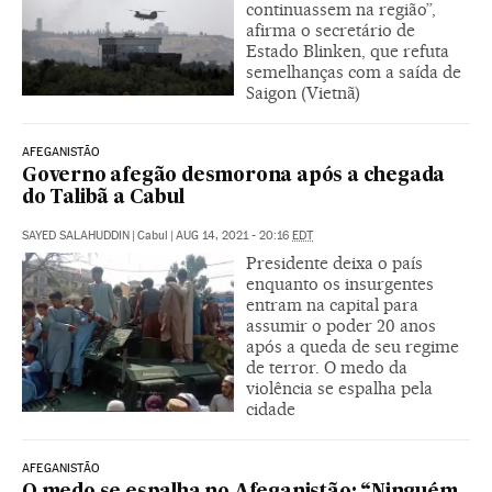
continuassem na região”,
afirma o secretário de
Estado Blinken, que refuta
semelhanças com a saída de
Saigon (Vietnã)
AFEGANISTÃO
Governo afegão desmorona após a chegada
do Talibã a Cabul
SAYED SALAHUDDIN
|
Cabul
|
AUG 14, 2021 - 20:16
EDT
Presidente deixa o país
enquanto os insurgentes
entram na capital para
assumir o poder 20 anos
após a queda de seu regime
de terror. O medo da
violência se espalha pela
cidade
AFEGANISTÃO