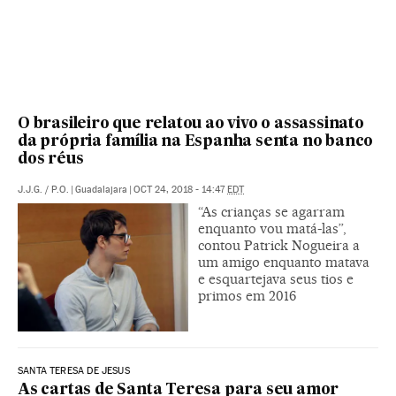
O brasileiro que relatou ao vivo o assassinato
da própria família na Espanha senta no banco
dos réus
J.J.G.
/
P.O.
|
Guadalajara
|
OCT 24, 2018 - 14:47
EDT
“As crianças se agarram
enquanto vou matá-las”,
contou Patrick Nogueira a
um amigo enquanto matava
e esquartejava seus tios e
primos em 2016
SANTA TERESA DE JESUS
As cartas de Santa Teresa para seu amor