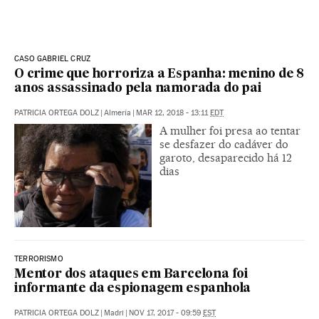
CASO GABRIEL CRUZ
O crime que horroriza a Espanha: menino de 8
anos assassinado pela namorada do pai
PATRICIA ORTEGA DOLZ
|
Almería
|
MAR 12, 2018 - 13:11
EDT
A mulher foi presa ao tentar
se desfazer do cadáver do
garoto, desaparecido há 12
dias
TERRORISMO
Mentor dos ataques em Barcelona foi
informante da espionagem espanhola
PATRICIA ORTEGA DOLZ
|
Madri
|
NOV 17, 2017 - 09:59
EST