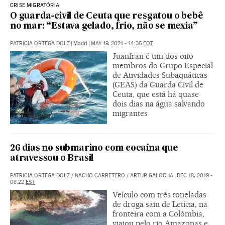
CRISE MIGRATÓRIA
O guarda-civil de Ceuta que resgatou o bebê
no mar: “Estava gelado, frio, não se mexia”
PATRICIA ORTEGA DOLZ
|
Madri
|
MAY 19, 2021 - 14:36
EDT
Juanfran é um dos oito
membros do Grupo Especial
de Atividades Subaquáticas
(GEAS) da Guarda Civil de
Ceuta, que está há quase
dois dias na água salvando
migrantes
26 dias no submarino com cocaína que
atravessou o Brasil
PATRICIA ORTEGA DOLZ
/
NACHO CARRETERO
/
ARTUR GALOCHA
|
DEC 18, 2019 -
08:22
EST
Veículo com três toneladas
de droga saiu de Letícia, na
fronteira com a Colômbia,
viajou pelo rio Amazonas e