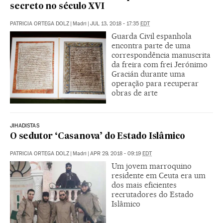
secreto no século XVI
PATRICIA ORTEGA DOLZ
|
Madri
|
JUL 13, 2018 - 17:35
EDT
Guarda Civil espanhola
encontra parte de uma
correspondência manuscrita
da freira com frei Jerónimo
Gracián durante uma
operação para recuperar
obras de arte
JIHADISTAS
O sedutor ‘Casanova’ do Estado Islâmico
PATRICIA ORTEGA DOLZ
|
Madri
|
APR 29, 2018 - 09:19
EDT
Um jovem marroquino
residente em Ceuta era um
dos mais eficientes
recrutadores do Estado
Islâmico