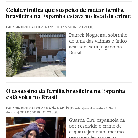
Celular indica que suspeito de matar família
brasileira na Espanha estava no local do crime
PATRICIA ORTEGA DOLZ
|
Madri
|
OCT 15, 2016 - 20:21
EDT
Patrick Nogueira, sobrinho
de uma das vítimas e único
acusado, será julgado no
Brasil
O assassino da família brasileira na Espanha
está solto no Brasil
PATRICIA ORTEGA DOLZ
/
MARÍA MARTÍN
|
Guadalajara (Espanha) / Rio de
Janeiro
|
OCT 07, 2016 - 13:23
EDT
Guarda Civil espanhola dá
por resolvido o crime de
esquartejamento, mesmo
sem prender suspeito