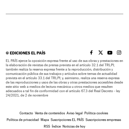
©
EDICIONES EL PAÍS
EL PAÍS BRASIL EN
EL PAÍS BRASI
EL PAÍS B
EL PA
EL PAÍS ejerce la oposición expresa frente al uso de sus obras y prestaciones en
la elaboración de revistas de prensa prevista en el artículo 32.1 del TRLPI;
también realiza la reserva expresa frente a la reproducción, distribución y
comunicación pública de sus trabajos y artículos sobre temas de actualidad
prevista en el artículo 33.1 del TRLPI; y, asimismo, realiza una reserva expresa
de las reproducciones y usos de las obras y otras prestaciones accesibles desde
este sitio web a medios de lectura mecánica u otros medios que resulten
adecuados a tal fin de conformidad con el artículo 67.3 del Real Decreto - ley
24/2021, de 2 de noviembre
Contacto
Venta de contenidos
Aviso legal
Política cookies
Política de privacidad
Mapa
Suscripciones EL PAÍS
Suscripciones empresas
RSS
Índice
Noticias de hoy