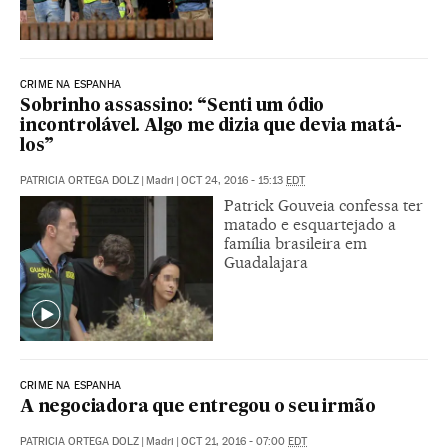
CRIME NA ESPANHA
Sobrinho assassino: “Senti um ódio
incontrolável. Algo me dizia que devia matá-
los”
PATRICIA ORTEGA DOLZ
|
Madri
|
OCT 24, 2016 - 15:13
EDT
Patrick Gouveia confessa ter
matado e esquartejado a
família brasileira em
Guadalajara
CRIME NA ESPANHA
A negociadora que entregou o seu irmão
PATRICIA ORTEGA DOLZ
|
Madri
|
OCT 21, 2016 - 07:00
EDT