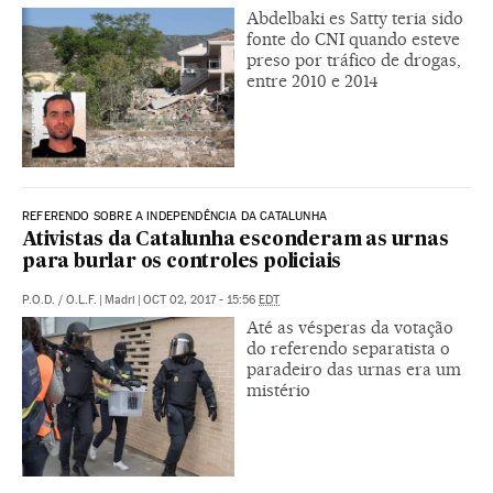
Abdelbaki es Satty teria sido
fonte do CNI quando esteve
preso por tráfico de drogas,
entre 2010 e 2014
REFERENDO SOBRE A INDEPENDÊNCIA DA CATALUNHA
Ativistas da Catalunha esconderam as urnas
para burlar os controles policiais
P.O.D.
/
O.L.F.
|
Madri
|
OCT 02, 2017 - 15:56
EDT
Até as vésperas da votação
do referendo separatista o
paradeiro das urnas era um
mistério