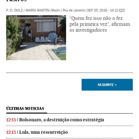
P. O. DOLZ
/
MARÍA MARTÍN
|
Madri / Rio de Janeiro
|
SEP 25, 2016 - 14:12
EDT
“Quem fez isso não o fez
pela primeira vez”, afirmam
os investigadores
SEGUINTE
>
ÚLTIMAS NOTICIAS
Bolsonaro, a destruição como estratégia
12:15
Lula, uma ressurreição
12:15