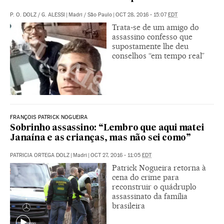
P. O. DOLZ
/
G. ALESSI
|
Madri / São Paulo
|
OCT 28, 2016 - 15:07
EDT
Trata-se de um amigo do
assassino confesso que
supostamente lhe deu
conselhos “em tempo real”
FRANÇOIS PATRICK NOGUEIRA
Sobrinho assassino: “Lembro que aqui matei
Janaína e as crianças, mas não sei como”
PATRICIA ORTEGA DOLZ
|
Madri
|
OCT 27, 2016 - 11:05
EDT
Patrick Nogueira retorna à
cena do crime para
reconstruir o quádruplo
assassinato da família
brasileira