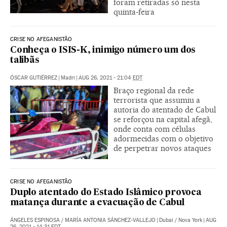
foram retiradas só nesta
quinta-feira
CRISE NO AFEGANISTÃO
Conheça o ISIS-K, inimigo número um dos
talibãs
ÓSCAR GUTIÉRREZ
|
Madri
|
AUG 26, 2021 - 21:04
EDT
Braço regional da rede
terrorista que assumiu a
autoria do atentado de Cabul
se reforçou na capital afegã,
onde conta com células
adormecidas com o objetivo
de perpetrar novos ataques
CRISE NO AFEGANISTÃO
Duplo atentado do Estado Islâmico provoca
matança durante a evacuação de Cabul
ÁNGELES ESPINOSA
/
MARÍA ANTONIA SÁNCHEZ-VALLEJO
|
Dubai / Nova York
|
AUG
26, 2021 - 14:31
EDT