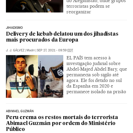
do Afeganistão, onde grupos
terroristas podem se
reorganizar
JIHADISMO
Delivery de kebab delatou um dos jihadistas
mais procurados da Europa
J. J. GÁLVEZ
|
Madri
|
SEP 27, 2021 - 09:59
EDT
EL PAÍS tem acesso à
investigação judicial sobre
Abdel-Majed Abdel Bary, que
permanecia sob sigilo até
agora. Ele foi detido no sul
da Espanha em 2020 e
permanece isolado na prisão
ABIMAEL GUZMÁN
Peru crema os restos mortais do terrorista
Abimael Guzmán por ordem do Ministério
Público