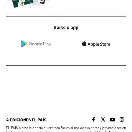
Baixe o app
©
EDICIONES EL PAÍS
EL PAÍS BRASIL EN
EL PAÍS BRASI
EL PAÍS B
EL PA
EL PAÍS ejerce la oposición expresa frente al uso de sus obras y prestaciones en