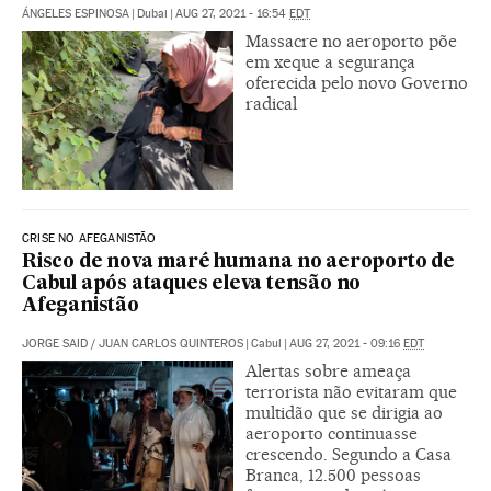
ÁNGELES ESPINOSA
|
Dubai
|
AUG 27, 2021 - 16:54
EDT
Massacre no aeroporto põe
em xeque a segurança
oferecida pelo novo Governo
radical
CRISE NO AFEGANISTÃO
Risco de nova maré humana no aeroporto de
Cabul após ataques eleva tensão no
Afeganistão
JORGE SAID
/
JUAN CARLOS QUINTEROS
|
Cabul
|
AUG 27, 2021 - 09:16
EDT
Alertas sobre ameaça
terrorista não evitaram que
multidão que se dirigia ao
aeroporto continuasse
crescendo. Segundo a Casa
Branca, 12.500 pessoas