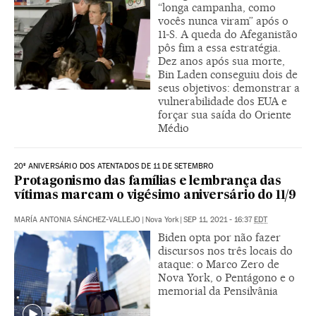
“longa campanha, como
vocês nunca viram” após o
11-S. A queda do Afeganistão
pôs fim a essa estratégia.
Dez anos após sua morte,
Bin Laden conseguiu dois de
seus objetivos: demonstrar a
vulnerabilidade dos EUA e
forçar sua saída do Oriente
Médio
20º ANIVERSÁRIO DOS ATENTADOS DE 11 DE SETEMBRO
Protagonismo das famílias e lembrança das
vítimas marcam o vigésimo aniversário do 11/9
MARÍA ANTONIA SÁNCHEZ-VALLEJO
|
Nova York
|
SEP 11, 2021 - 16:37
EDT
Biden opta por não fazer
discursos nos três locais do
ataque: o Marco Zero de
Nova York, o Pentágono e o
memorial da Pensilvânia