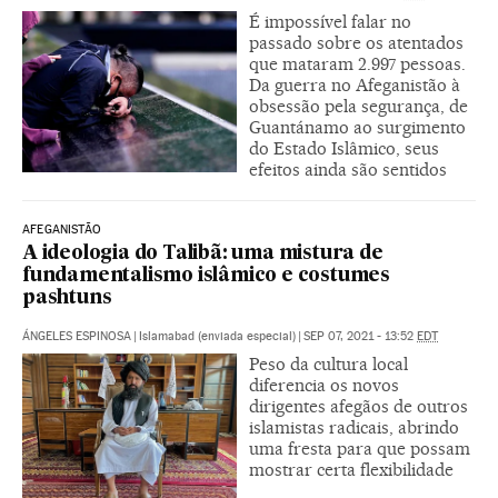
É impossível falar no
passado sobre os atentados
que mataram 2.997 pessoas.
Da guerra no Afeganistão à
obsessão pela segurança, de
Guantánamo ao surgimento
do Estado Islâmico, seus
efeitos ainda são sentidos
AFEGANISTÃO
A ideologia do Talibã: uma mistura de
fundamentalismo islâmico e costumes
pashtuns
ÁNGELES ESPINOSA
|
Islamabad (enviada especial)
|
SEP 07, 2021 - 13:52
EDT
Peso da cultura local
diferencia os novos
dirigentes afegãos de outros
islamistas radicais, abrindo
uma fresta para que possam
mostrar certa flexibilidade