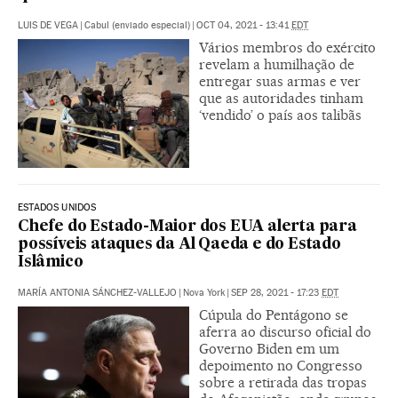
LUIS DE VEGA
|
Cabul (enviado especial)
|
OCT 04, 2021 - 13:41
EDT
Vários membros do exército
revelam a humilhação de
entregar suas armas e ver
que as autoridades tinham
‘vendido’ o país aos talibãs
ESTADOS UNIDOS
Chefe do Estado-Maior dos EUA alerta para
possíveis ataques da Al Qaeda e do Estado
Islâmico
MARÍA ANTONIA SÁNCHEZ-VALLEJO
|
Nova York
|
SEP 28, 2021 - 17:23
EDT
Cúpula do Pentágono se
aferra ao discurso oficial do
Governo Biden em um
depoimento no Congresso
sobre a retirada das tropas