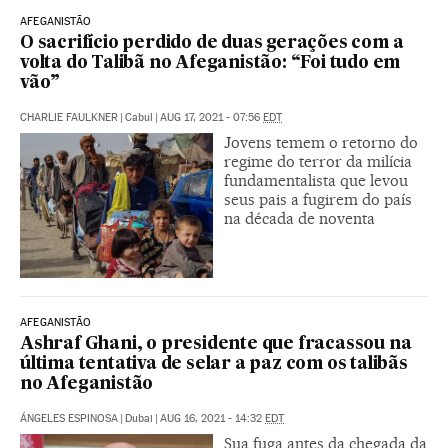
AFEGANISTÃO
O sacrifício perdido de duas gerações com a
volta do Talibã no Afeganistão: “Foi tudo em
vão”
CHARLIE FAULKNER
|
Cabul
|
AUG 17, 2021 - 07:56
EDT
Jovens temem o retorno do
regime do terror da milícia
fundamentalista que levou
seus pais a fugirem do país
na década de noventa
AFEGANISTÃO
Ashraf Ghani, o presidente que fracassou na
última tentativa de selar a paz com os talibãs
no Afeganistão
ÁNGELES ESPINOSA
|
Dubai
|
AUG 16, 2021 - 14:32
EDT
Sua fuga antes da chegada da