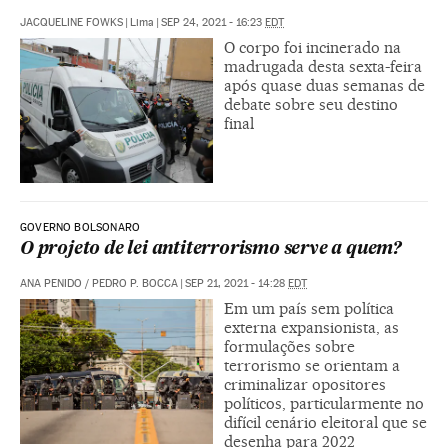
JACQUELINE FOWKS
|
Lima
|
SEP 24, 2021 - 16:23
EDT
O corpo foi incinerado na
madrugada desta sexta-feira
após quase duas semanas de
debate sobre seu destino
final
GOVERNO BOLSONARO
O projeto de lei antiterrorismo serve a quem?
ANA PENIDO
/
PEDRO P. BOCCA
|
SEP 21, 2021 - 14:28
EDT
Em um país sem política
externa expansionista, as
formulações sobre
terrorismo se orientam a
criminalizar opositores
políticos, particularmente no
difícil cenário eleitoral que se
desenha para 2022