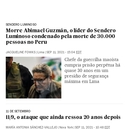
SENDERO LUMINOSO
Morre Abimael Guzmán, o líder do Sendero
Luminoso condenado pela morte de 30.000
pessoas no Peru
JACQUELINE FOWKS
|
Lima
|
SEP 11, 2021 - 15:04
EDT
Chefe da guerrilha maoísta
cumpria prisão perpétua há
quase 30 anos em um
presídio de segurança
máxima em Lima
11 DE SETEMBRO
11/9, o ataque que ainda ressoa 20 anos depois
MARÍA ANTONIA SÁNCHEZ-VALLEJO
|
Nova York
|
SEP 11, 2021 - 10:48
EDT