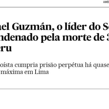
AMÉ
l Guzmán, o líder do 
denado pela morte de 
eru
oísta cumpria prisão perpétua há quas
a máxima em Lima