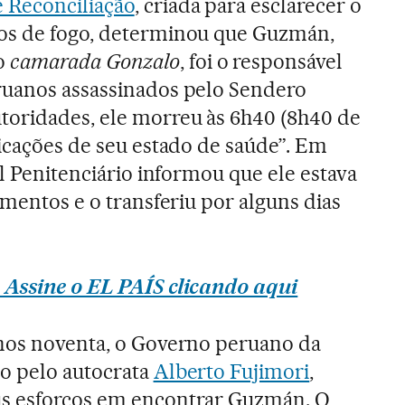
 Reconciliação
, criada para esclarecer o
os de fogo, determinou que Guzmán,
o
camarada Gonzalo
, foi o responsável
ruanos assassinados pelo Sendero
toridades, ele morreu às 6h40 (8h40 de
licações de seu estado de saúde”. Em
al Penitenciário informou que ele estava
imentos e o transferiu por alguns dias
 Assine o EL PAÍS clicando aqui
anos noventa, o Governo peruano da
do pelo autocrata
Alberto Fujimori
,
s esforços em encontrar Guzmán. O