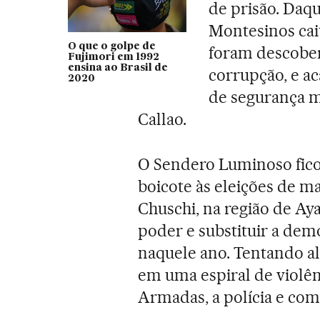
de prisão. Daq
Montesinos cai
O que o golpe de
foram descober
Fujimori em 1992
ensina ao Brasil de
corrupção, e a
2020
de segurança m
Callao.
O Sendero Luminoso fico
boicote às eleições de ma
Chuschi, na região de Ay
poder e substituir a dem
naquele ano. Tentando alc
em uma espiral de violên
Armadas, a polícia e com