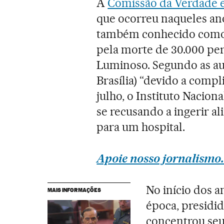
A
Comissão da Verdade e
que ocorreu naqueles an
também conhecido com
pela morte de 30.000 pe
Luminoso. Segundo as au
Brasília) “devido a comp
julho, o Instituto Nacion
se recusando a ingerir al
para um hospital.
Apoie nosso jornalismo.
No início dos 
MAIS INFORMAÇÕES
época, presidi
concentrou seu