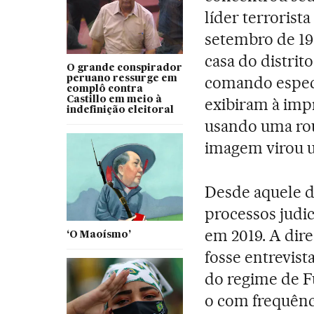
líder terrorist
setembro de 19
casa do distrit
O grande conspirador
comando especi
peruano ressurge em
complô contra
Castillo em meio à
exibiram à imp
indefinição eleitoral
usando uma rou
imagem virou 
Desde aquele di
processos judic
em 2019. A dir
‘O Maoísmo’
fosse entrevist
do regime de F
o com frequênc