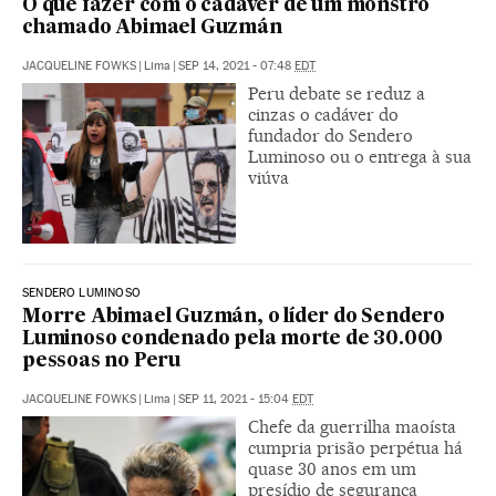
O que fazer com o cadáver de um monstro
chamado Abimael Guzmán
JACQUELINE FOWKS
|
Lima
|
SEP 14, 2021 - 07:48
EDT
Peru debate se reduz a
cinzas o cadáver do
fundador do Sendero
Luminoso ou o entrega à sua
viúva
SENDERO LUMINOSO
Morre Abimael Guzmán, o líder do Sendero
Luminoso condenado pela morte de 30.000
pessoas no Peru
JACQUELINE FOWKS
|
Lima
|
SEP 11, 2021 - 15:04
EDT
Chefe da guerrilha maoísta
cumpria prisão perpétua há
quase 30 anos em um
presídio de segurança