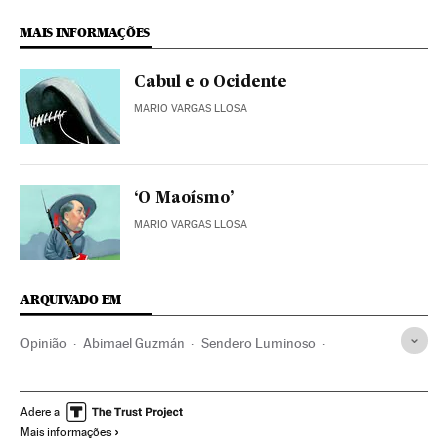
MAIS INFORMAÇÕES
Cabul e o Ocidente
MARIO VARGAS LLOSA
‘O Maoísmo’
MARIO VARGAS LLOSA
ARQUIVADO EM
Opinião
Abimael Guzmán
Sendero Luminoso
Ditadura
Nicarágua
Venezuela
Fidel Castro
América Latina
Peru
Cuba
Adere a
Mais informações