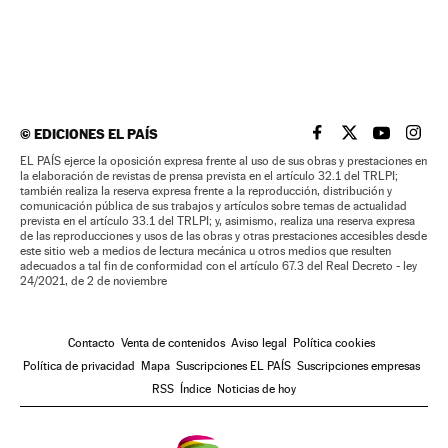
©
EDICIONES EL PAÍS
EL PAÍS BRASIL EN
EL PAÍS BRASI
EL PAÍS B
EL PA
EL PAÍS ejerce la oposición expresa frente al uso de sus obras y prestaciones en
la elaboración de revistas de prensa prevista en el artículo 32.1 del TRLPI;
también realiza la reserva expresa frente a la reproducción, distribución y
comunicación pública de sus trabajos y artículos sobre temas de actualidad
prevista en el artículo 33.1 del TRLPI; y, asimismo, realiza una reserva expresa
de las reproducciones y usos de las obras y otras prestaciones accesibles desde
este sitio web a medios de lectura mecánica u otros medios que resulten
adecuados a tal fin de conformidad con el artículo 67.3 del Real Decreto - ley
24/2021, de 2 de noviembre
Contacto
Venta de contenidos
Aviso legal
Política cookies
Política de privacidad
Mapa
Suscripciones EL PAÍS
Suscripciones empresas
RSS
Índice
Noticias de hoy