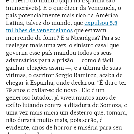
e o resto do mundo (aqui na Espanha são
inumeráveis). E o que dizer da Venezuela, o
país potencialmente mais rico da América
Latina, talvez do mundo, que
expulsou 5,5
milhões de venezuelanos
que estavam
morrendo de fome? E a Nicarágua? Para se
reeleger mais uma vez, o sinistro casal que
governa esse país mandou todos os seus
adversários para a prisão ― como é fácil
ganhar eleições assim ―, e a última de suas
vítimas, o escritor Sergio Ramírez, acaba de
chegar à Espanha, onde declarou: “É duro ter
79 anos e exilar-se de novo”. Ele é um
generoso lutador, já viveu muitos anos de
exílio lutando contra a ditadura de Somoza, e
uma vez mais inicia um desterro que, tomara,
não durará muito mais, pois serão, é
evidente, anos de horror e miséria para seu