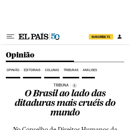
Pular para o conteúdo
SUSCRÍBETE
Opinião
OPINIÃO
EDITORIAIS
COLUNAS
TRIBUNAS
ANÁLISES
TRIBUNA
i
O Brasil ao lado das
ditaduras mais cruéis do
mundo
No Conselho de Direitos Humanos da