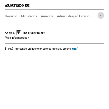
ARQUIVADO EM
Governo
Ministérios
América
Administração Estado
Política
Administração pública
Itamaraty
Opinião
Jair Bolsonaro
Presidente Brasil
Presidência Brasil
Adere a
Mais informações
Brasil
Governo Brasil
América do Sul
América Latina
aquí
Si está interesado en licenciar este contenido, pinche