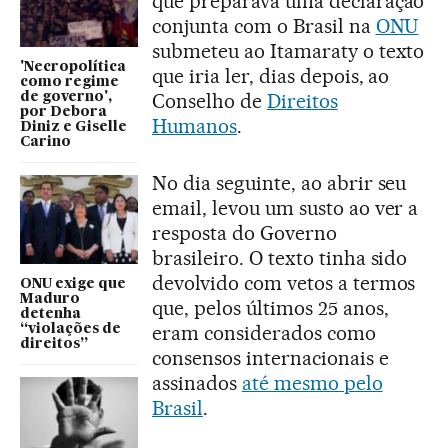
que preparava uma declaração
conjunta com o Brasil na
ONU
submeteu ao Itamaraty o texto
'Necropolítica
que iria ler, dias depois, ao
como regime
Conselho de
Direitos
de governo',
por Debora
Humanos
.
Diniz e Giselle
Carino
No dia seguinte, ao abrir seu
email, levou um susto ao ver a
resposta do Governo
brasileiro. O texto tinha sido
devolvido com vetos a termos
ONU exige que
Maduro
que, pelos últimos 25 anos,
detenha
eram considerados como
“violações de
direitos”
consensos internacionais e
assinados
até mesmo pelo
Brasil
.