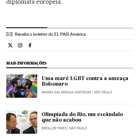
diplomata europeia.
Receba o boletim do EL PAÍS América
Opiniao El País Brasil en Twitter
Opiniao El País Brasil en Instagram
Opiniao El País Brasil en Facebook
MAIS INFORMAÇÕES
Uma maré LGBT contra a ameaça
Bolsonaro
NAIARA GALARRAGA GORTÁZAR
| SÃO PAULO
Olimpíada do Rio, um escândalo
que não acabou
BREILLER PIRES
| SÃO PAULO