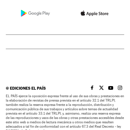
©
EDICIONES EL PAÍS
EL PAÍS BRASIL EN
EL PAÍS BRASI
EL PAÍS B
EL PA
EL PAÍS ejerce la oposición expresa frente al uso de sus obras y prestaciones en
la elaboración de revistas de prensa prevista en el artículo 32.1 del TRLPI;
también realiza la reserva expresa frente a la reproducción, distribución y
comunicación pública de sus trabajos y artículos sobre temas de actualidad
prevista en el artículo 33.1 del TRLPI; y, asimismo, realiza una reserva expresa
de las reproducciones y usos de las obras y otras prestaciones accesibles desde
este sitio web a medios de lectura mecánica u otros medios que resulten
adecuados a tal fin de conformidad con el artículo 67.3 del Real Decreto - ley