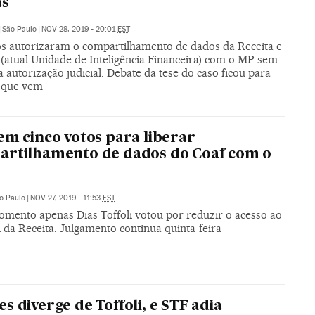
as
|
São Paulo
|
NOV 28, 2019 - 20:01
EST
os autorizaram o compartilhamento de dados da Receita e
 (atual Unidade de Inteligência Financeira) com o MP sem
 autorização judicial. Debate da tese do caso ficou para
 que vem
em cinco votos para liberar
rtilhamento de dados do Coaf com o
o Paulo
|
NOV 27, 2019 - 11:53
EST
omento apenas Dias Toffoli votou por reduzir o acesso ao
 da Receita. Julgamento continua quinta-feira
s diverge de Toffoli, e STF adia