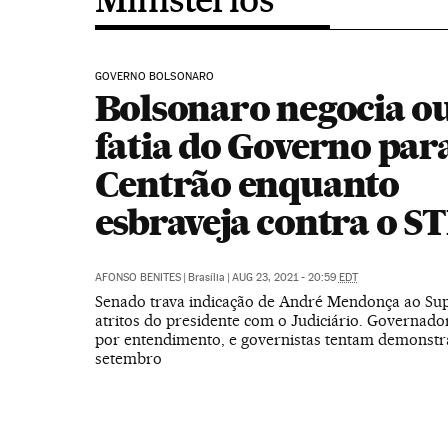
GOVERNO BOLSONARO
Bolsonaro negocia o
fatia do Governo par
Centrão enquanto
esbraveja contra o S
AFONSO BENITES
|
Brasília
|
AUG 23, 2021 - 20:59
EDT
Senado trava indicação de André Mendonça ao S
atritos do presidente com o Judiciário. Governad
por entendimento, e governistas tentam demonstra
setembro