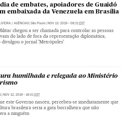
dia de embates, apoiadores de Guaidó
m embaixada da Venezuela em Brasília
LIVEIRA
/
AGÊNCIAS
|
São Paulo
|
NOV 13, 2019 - 08:21
EST
Militar chegou a ser chamada para controlar as pessoas
avam do lado de fora da representação diplomática,
 divulgou o jornal 'Metrópoles'
tura humilhada e relegada ao Ministério
urismo
S
|
NOV 12, 2019 - 18:01
EST
ue este Governo nasceu, percebeu-se imediatamente que
ultura brasileira seria a gata borralheira que não
sava a ninguém