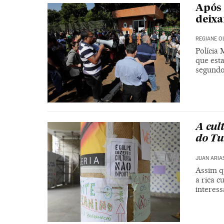
Após 
deixa
REGIANE O
Polícia 
que est
segundo
A cul
do T
JUAN ARIA
Assim q
a rica c
interes