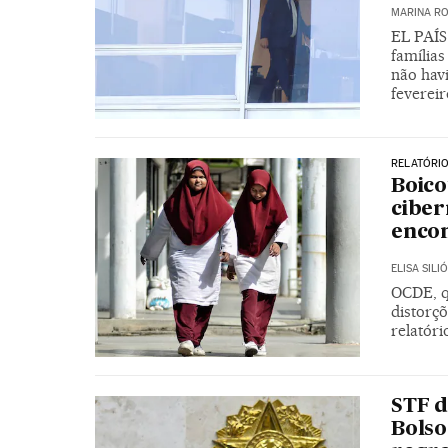
MARINA RO
EL PAÍS
família
não hav
fevereir
RELATÓRIO
Boico
ciber
enco
ELISA SILIÓ
OCDE, q
distorç
relatóri
STF d
Bolso