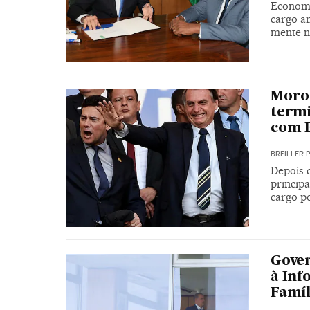
Economi
cargo a
mente n
Moro 
termi
com 
BREILLER 
Depois 
princip
cargo po
Gover
à Inf
Famíl