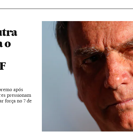
utra
a o
TF
upremo após
ores pressionam
r força no 7 de