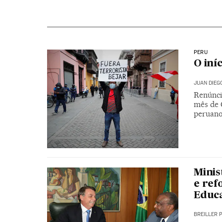
PERU
O iní
JUAN DIEG
Renúnci
mês de 
peruan
Minis
e ref
Educ
BREILLER 