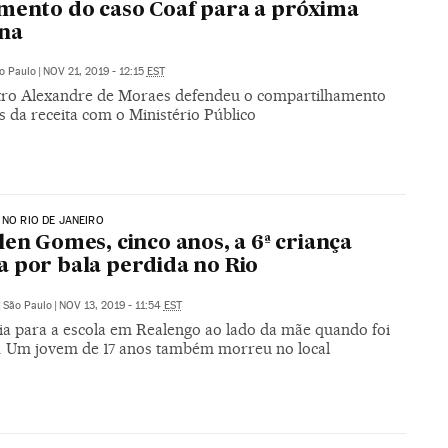
mento do caso Coaf para a próxima
na
o Paulo
|
NOV 21, 2019 - 12:15
EST
tro Alexandre de Moraes defendeu o compartilhamento
 da receita com o Ministério Público
 NO RIO DE JANEIRO
len Gomes, cinco anos, a 6ª criança
 por bala perdida no Rio
|
São Paulo
|
NOV 13, 2019 - 11:54
EST
ia para a escola em Realengo ao lado da mãe quando foi
a. Um jovem de 17 anos também morreu no local