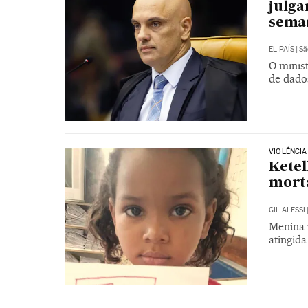
julga
sema
EL PAÍS
|
Sã
O minis
de dados
VIOLÊNCIA
Ketel
morta
GIL ALESSI
Menina 
atingid