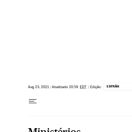
Pular para o conteúdo
ESPAÑA
Aug 23, 2021
|
Atualizado 20:59
EDT
|
Edição:
Ministérios