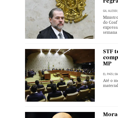
regr
GIL ALESSI
Ministr
do Coaf
expressa
semana
STF t
compa
MP
EL PAÍS
|
Sã
Até o m
material
Morae