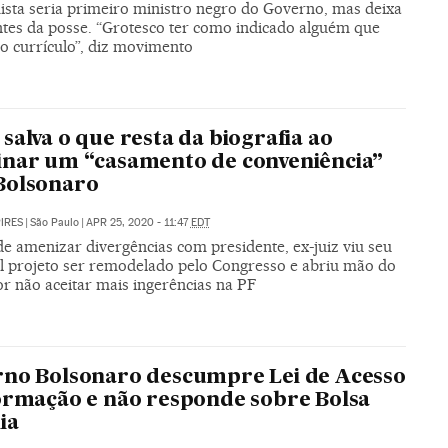
sta seria primeiro ministro negro do Governo, mas deixa
ntes da posse. “Grotesco ter como indicado alguém que
o currículo”, diz movimento
salva o que resta da biografia ao
nar um “casamento de conveniência”
Bolsonaro
PIRES
|
São Paulo
|
APR 25, 2020 - 11:47
EDT
de amenizar divergências com presidente, ex-juiz viu seu
al projeto ser remodelado pelo Congresso e abriu mão do
r não aceitar mais ingerências na PF
no Bolsonaro descumpre Lei de Acesso
ormação e não responde sobre Bolsa
ia