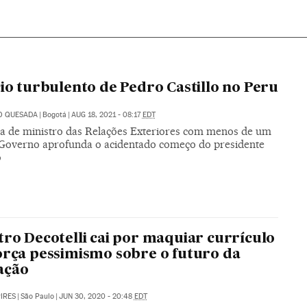
cio turbulento de Pedro Castillo no Peru
O QUESADA
|
Bogotá
|
AUG 18, 2021 - 08:17
EDT
a de ministro das Relações Exteriores com menos de um
Governo aprofunda o acidentado começo do presidente
o
tro Decotelli cai por maquiar currículo
orça pessimismo sobre o futuro da
ação
PIRES
|
São Paulo
|
JUN 30, 2020 - 20:48
EDT