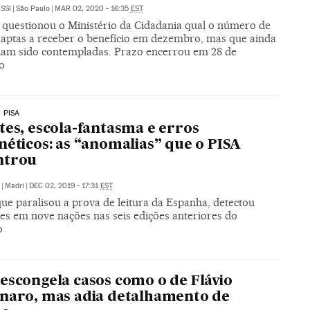
SSI
|
São Paulo
|
MAR 02, 2020 - 16:35
EST
 questionou o Ministério da Cidadania qual o número de
s aptas a receber o benefício em dezembro, mas que ainda
iam sido contempladas. Prazo encerrou em 28 de
o
 PISA
tes, escola-fantasma e erros
néticos: as “anomalias” que o PISA
ntrou
|
Madri
|
DEC 02, 2019 - 17:31
EST
ue paralisou a prova de leitura da Espanha, detectou
ões em nove nações nas seis edições anteriores do
o
escongela casos como o de Flávio
naro, mas adia detalhamento de