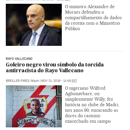
O ministro Alexandre de
Moraes defendeu o
compartilhamento de dados
da receita com o Ministério
Público
RAYO VALLECANO
Goleiro negro virou símbolo da torcida
antirracista do Rayo Vallecano
BREILLER PIRES
|
Madri
|
NOV 21, 2019 - 11:46
EST
O nigeriano Wilfred
Agbonavbare, ou
simplesmente Willy, fez
história no clube de Madri,
nos anos 90, encarando as
dores do racismo
exacerbado em campo