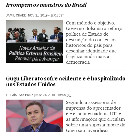
Irrompem os monstros do Brasil
JAMIL CHADE
|
NOV 21, 2019 - 17:01
EST
Com método e objetivo,
Governo Bolsonaro reforça
política de Estado de
destruição do consensos
históricos do país para
desenhar identidade que
fragiliza ainda mais a
democracia
Gugu Liberato sofre acidente e é hospitalizado
nos Estados Unidos
EL PAÍS
|
São Paulo
|
NOV 21, 2019 - 15:45
EST
Segundo a assessoria de
imprensa do apresentador,
ele está internado na UTI e
as informações que circulam
sobre uma suposta morte de
Gugu são inverídicas