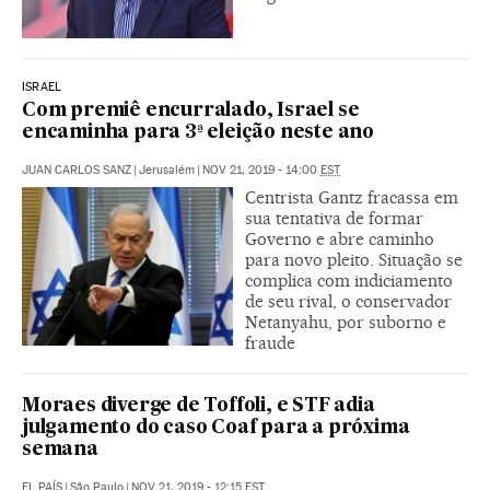
ISRAEL
Com premiê encurralado, Israel se
encaminha para 3ª eleição neste ano
JUAN CARLOS SANZ
|
Jerusalém
|
NOV 21, 2019 - 14:00
EST
Centrista Gantz fracassa em
sua tentativa de formar
Governo e abre caminho
para novo pleito. Situação se
complica com indiciamento
de seu rival, o conservador
Netanyahu, por suborno e
fraude
Moraes diverge de Toffoli, e STF adia
julgamento do caso Coaf para a próxima
semana
EL PAÍS
|
São Paulo
|
NOV 21, 2019 - 12:15
EST