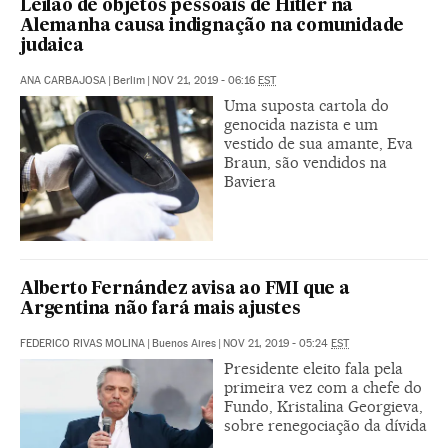
Leilão de objetos pessoais de Hitler na
Alemanha causa indignação na comunidade
judaica
ANA CARBAJOSA
|
Berlim
|
NOV 21, 2019 - 06:16
EST
Uma suposta cartola do
genocida nazista e um
vestido de sua amante, Eva
Braun, são vendidos na
Baviera
Alberto Fernández avisa ao FMI que a
Argentina não fará mais ajustes
FEDERICO RIVAS MOLINA
|
Buenos Aires
|
NOV 21, 2019 - 05:24
EST
Presidente eleito fala pela
primeira vez com a chefe do
Fundo, Kristalina Georgieva,
sobre renegociação da dívida