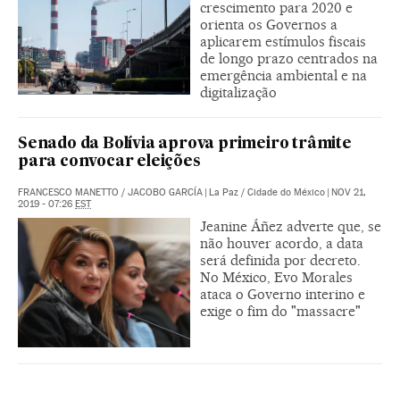
crescimento para 2020 e
orienta os Governos a
aplicarem estímulos fiscais
de longo prazo centrados na
emergência ambiental e na
digitalização
Senado da Bolívia aprova primeiro trâmite
para convocar eleições
FRANCESCO MANETTO
/
JACOBO GARCÍA
|
La Paz / Cidade do México
|
NOV 21,
2019 - 07:26
EST
Jeanine Áñez adverte que, se
não houver acordo, a data
será definida por decreto.
No México, Evo Morales
ataca o Governo interino e
exige o fim do "massacre"