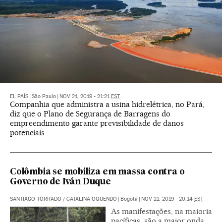
EL PAÍS
|
São Paulo
|
NOV 21, 2019 - 21:21
EST
Companhia que administra a usina hidrelétrica, no Pará,
diz que o Plano de Segurança de Barragens do
empreendimento garante previsibilidade de danos
potenciais
Colômbia se mobiliza em massa contra o
Governo de Iván Duque
SANTIAGO TORRADO
/
CATALINA OQUENDO
|
Bogotá
|
NOV 21, 2019 - 20:14
EST
As manifestações, na maioria
pacíficas, são a maior onda