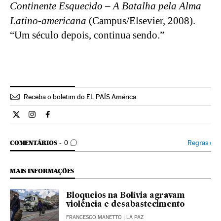
Continente Esquecido – A Batalha pela Alma 
Latino-americana
 (
Campus/Elsevier, 2008
). 
“Um século depois, continua sendo.”
Receba o boletim do EL PAÍS América.
Economia El País Brasil en Twitter
Economia El País Brasil en Instagram
Economia El País Brasil en Facebook
COMENTÁRIOS
Regras
›
COMENTÁRIOS
0
MAIS INFORMAÇÕES
Bloqueios na Bolívia agravam
violência e desabastecimento
FRANCESCO MANETTO
| LA PAZ