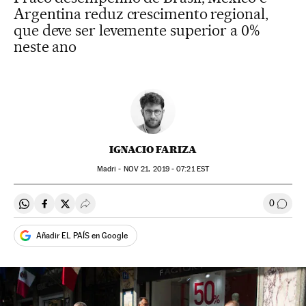
Argentina reduz crescimento regional,
que deve ser levemente superior a 0%
neste ano
IGNACIO FARIZA
Madri -
NOV
21, 2019 - 07:21
EST
0
Compartir en Whatsapp
Compartir en Facebook
Compartir en Twitter
Desplegar Redes Sociales
Comen
Añadir EL PAÍS en Google