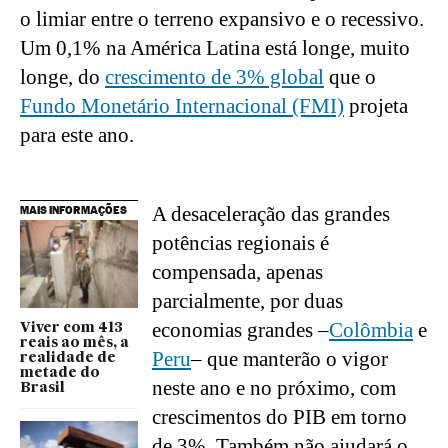
o limiar entre o terreno expansivo e o recessivo. 
Um 0,1% na América Latina está longe, muito 
longe, do 
crescimento de 3% global
 que o 
Fundo Monetário Internacional (FMI)
 projeta 
para este ano.
A desaceleração das grandes 
MAIS INFORMAÇÕES
potências regionais é 
compensada, apenas 
parcialmente, por duas 
economias grandes –
Colômbia
 e 
Viver com 413
reais ao mês, a
Peru
– que manterão o vigor 
realidade de
metade do
neste ano e no próximo, com 
Brasil
crescimentos do PIB em torno 
de 3%. Também não ajudará o 