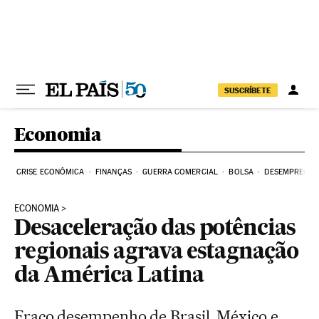
Pular para o conteúdo
SUSCRÍBETE
Economia
CRISE ECONÔMICA
FINANÇAS
GUERRA COMERCIAL
BOLSA
DESEMPREGO
ECONOMIA
Desaceleração das potências
regionais agrava estagnação
da América Latina
Fraco desempenho de Brasil, México e