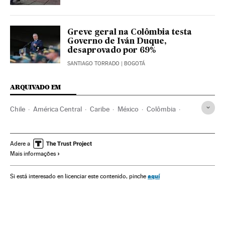
Greve geral na Colômbia testa
Governo de Iván Duque,
desaprovado por 69%
SANTIAGO TORRADO
| BOGOTÁ
ARQUIVADO EM
Chile
América Central
Caribe
México
Colômbia
América do Norte
Brasil
ONU
Política econômica
América Latina
CEPAL
América do Sul
América
Adere a
Mais informações
Organizações internacionais
Relações exteriores
Economia
BID
Previsões econômicas
Argentina
aquí
Si está interesado en licenciar este contenido, pinche
Peru
FMI
Panamá
República Dominicana
Banco Mundial