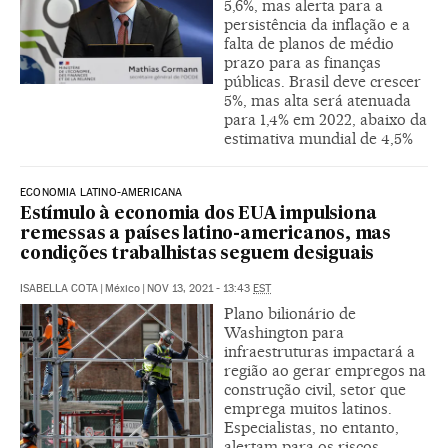
5,6%, mas alerta para a
persistência da inflação e a
falta de planos de médio
prazo para as finanças
públicas. Brasil deve crescer
5%, mas alta será atenuada
para 1,4% em 2022, abaixo da
estimativa mundial de 4,5%
ECONOMIA LATINO-AMERICANA
Estímulo à economia dos EUA impulsiona
remessas a países latino-americanos, mas
condições trabalhistas seguem desiguais
ISABELLA COTA
|
México
|
NOV 13, 2021 - 13:43
EST
Plano bilionário de
Washington para
infraestruturas impactará a
região ao gerar empregos na
construção civil, setor que
emprega muitos latinos.
Especialistas, no entanto,
alertam para os riscos