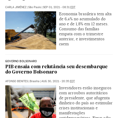
CARLA JIMÉNEZ
|
São Paulo
|
SEP 01, 2021 - 08:31
EDT
Economia brasileira tem alta
de 6,4% no acumulado do
ano e de 1,8% em 12 meses.
Consumo das famílias
empata com o trimestre
anterior, e investimentos
caem
GOVERNO BOLSONARO
PIB ensaia com relutância seu desembarque
do Governo Bolsonaro
AFONSO BENITES
|
Brasília
|
AUG 30, 2021 - 20:35
EDT
Investidores estão inseguros
com arroubos autoritários
de presidente, que afugenta
dinheiro do país ao estimular
crises institucionais e
manifestações
antidemocráticas. Fiesp adia