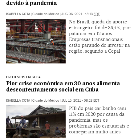
devido à pandemia
ISABELLA COTA
|
Cidade do México
|
AUG 06, 2021 - 13:13
EDT
No Brasil, queda do aporte
estrangeiro foi de 35,4%, pior
patamar em 12 anos.
Empresas transnacionais
estão parando de investir na
região, segundo a Cepal
PROTESTOS EM CUBA
Pior crise econômica em 30 anos alimenta
descontentamento social em Cuba
ISABELLA COTA
|
Cidade do México
|
JUL 15, 2021 - 08:28
EDT
PIB do país caribenho caiu
11% em 2020 por causa da
pandemia, mas os
problemas são estruturais e
começaram muito antes