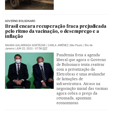
GOVERNO BOLSONARO
Brasil encara recuperação fraca prejudicada
pelo ritmo da vacinação, o desemprego e a
inflação
NAIARA GALARRAGA GORTÁZAR
/
CARLA JIMÉNEZ
|
São Paulo / Rio de
Janeiro
|
JUN 22, 2021 - 07:56
EDT
Pandemia freia a agenda
liberal que agora o Governo
de Bolsonaro tenta reativar
com a privatização da
Eletrobras e uma avalanche
de licitações de
infraestrutura. Atraso na
negociação inicial das vacinas
agora cobra o preço da
retomada, apontam
economistas