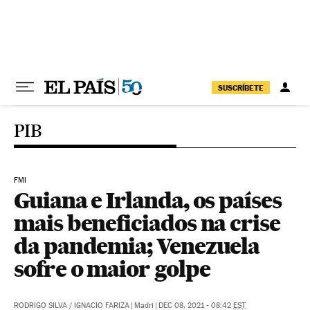
Pular para o conteúdo
SUSCRÍBETE
PIB
FMI
Guiana e Irlanda, os países
mais beneficiados na crise
da pandemia; Venezuela
sofre o maior golpe
RODRIGO SILVA
/
IGNACIO FARIZA
|
Madri
|
DEC 08, 2021 - 08:42
EST