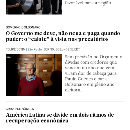
favorável para a região
GOVERNO BOLSONARO
O Governo me deve, não nega e paga quando
puder: o “calote” à vista nos precatórios
FELIPE BETIM
|
São Paulo
|
SEP 30, 2021 - 08:51
EDT
Sem previsão no Orçamento,
dívidas com credores que
vencem no ano que vem
viram dor de cabeça para
Paulo Guedes e para
Bolsonaro em pleno ano
eleitoral
CRISE ECONÔMICA
América Latina se divide em dois ritmos de
recuperação econômica