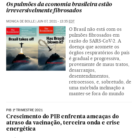
Os pulmões da economia brasileira estão
irreversivelmente fibrosados
MONICA DE BOLLE
|
JUN 07, 2021 - 13:35
EDT
O Brasil não está com os
pulmões fibrosados em
razão do SARS-CoV-2. A
doença que acomete os
órgãos respiratórios do país
é gradual e progressiva,
proveniente de maus tratos,
desarranjos,
desentendimentos,
retrocessos, e, sobretudo, de
uma mórbida inclinação a
manter-se fora do mundo
PIB 1º TRIMESTRE 2021
Crescimento do PIB enfrenta ameaças do
atraso da vacinação, terceira onda e crise
energética