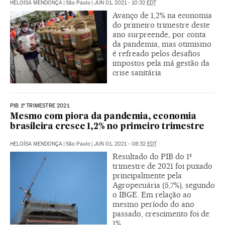
HELOÍSA MENDONÇA
|
São Paulo
|
JUN 01, 2021 - 10:32
EDT
Avanço de 1,2% na economia
do primeiro trimestre deste
ano surpreende, por conta
da pandemia, mas otimismo
é refreado pelos desafios
impostos pela má gestão da
crise sanitária
PIB 1º TRIMESTRE 2021
Mesmo com piora da pandemia, economia
brasileira cresce 1,2% no primeiro trimestre
HELOÍSA MENDONÇA
|
São Paulo
|
JUN 01, 2021 - 08:32
EDT
Resultado do PIB do 1º
trimestre de 2021 foi puxado
principalmente pela
Agropecuária (5,7%), segundo
o IBGE. Em relação ao
mesmo período do ano
passado, crescimento foi de
1%