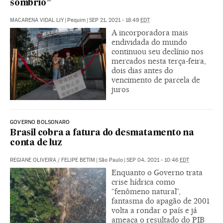
sombrio”
MACARENA VIDAL LIY
|
Pequim
|
SEP 21, 2021 - 18:49
EDT
A incorporadora mais
endividada do mundo
continuou seu declínio nos
mercados nesta terça-feira,
dois dias antes do
vencimento de parcela de
juros
GOVERNO BOLSONARO
Brasil cobra a fatura do desmatamento na
conta de luz
REGIANE OLIVEIRA
/
FELIPE BETIM
|
São Paulo
|
SEP 04, 2021 - 10:46
EDT
Enquanto o Governo trata
crise hídrica como
“fenômeno natural”,
fantasma do apagão de 2001
volta a rondar o país e já
ameaça o resultado do PIB