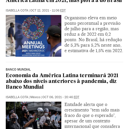
América Latina em 2021, mas piora a do Brasil
ISABELLA COTA
|
OCT 12, 2021 - 11:06
EDT
Organismo eleva em meio
ponto percentual a previsão
de julho para a região, mas
reduz a de 2022 em 0,2
ponto. No Brasil, há redução
de 5,3% para 5,2% neste ano,
e estimativa de 1,5% em 2022.
BANCO MUNDIAL
Economia da América Latina terminará 2021
abaixo dos níveis anteriores à pandemia, diz
Banco Mundial
ISABELLA COTA
|
México
|
OCT 06, 2021 - 20:46
EDT
Entidade alerta que o
crescimento “tem sido mais
fraco do que o esperado”,
apesar de um contexto
internacional que considera