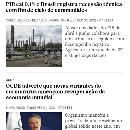
PIB cai 0,1% e Brasil registra recessão técnica
com fim de ciclo de commodities
CARLA JIMÉNEZ
/
REGIANE OLIVEIRA
|
São Paulo
|
DEC 02, 2021 - 07:52
EST
Ajuste nos dados do PIB de
abril a junho colabora para
dois trimestres seguidos com
desempenho negativo.
Agricultura tem queda de 9%
e atinge exportações
OCDE
OCDE adverte que novas variantes do
coronavírus ameaçam recuperação da
economia mundial
SILVIA AYUSO
|
Paris
|
DEC 01, 2021 - 07:23
EST
Organismo mantém a
previsão de um crescimento
global sólido neste ano, em