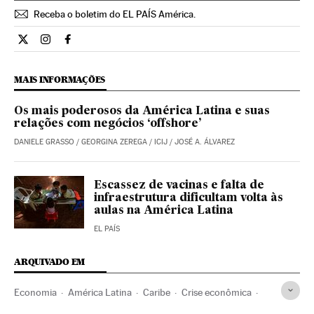
Receba o boletim do EL PAÍS América.
Economia El País Brasil en Twitter
Economia El País Brasil en Instagram
Economia El País Brasil en Facebook
MAIS INFORMAÇÕES
Os mais poderosos da América Latina e suas
relações com negócios ‘offshore’
DANIELE GRASSO
/
GEORGINA ZEREGA
/
ICIJ
/
JOSÉ A. ÁLVAREZ
Escassez de vacinas e falta de
infraestrutura dificultam volta às
aulas na América Latina
EL PAÍS
ARQUIVADO EM
Economia
América Latina
Caribe
Crise econômica