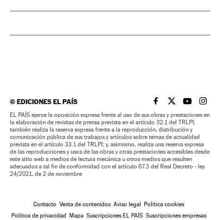
©
EDICIONES EL PAÍS
EL PAÍS BRASIL EN
EL PAÍS BRASI
EL PAÍS B
EL PA
EL PAÍS ejerce la oposición expresa frente al uso de sus obras y prestaciones en
la elaboración de revistas de prensa prevista en el artículo 32.1 del TRLPI;
también realiza la reserva expresa frente a la reproducción, distribución y
comunicación pública de sus trabajos y artículos sobre temas de actualidad
prevista en el artículo 33.1 del TRLPI; y, asimismo, realiza una reserva expresa
de las reproducciones y usos de las obras y otras prestaciones accesibles desde
este sitio web a medios de lectura mecánica u otros medios que resulten
adecuados a tal fin de conformidad con el artículo 67.3 del Real Decreto - ley
24/2021, de 2 de noviembre
Contacto
Venta de contenidos
Aviso legal
Política cookies
Política de privacidad
Mapa
Suscripciones EL PAÍS
Suscripciones empresas