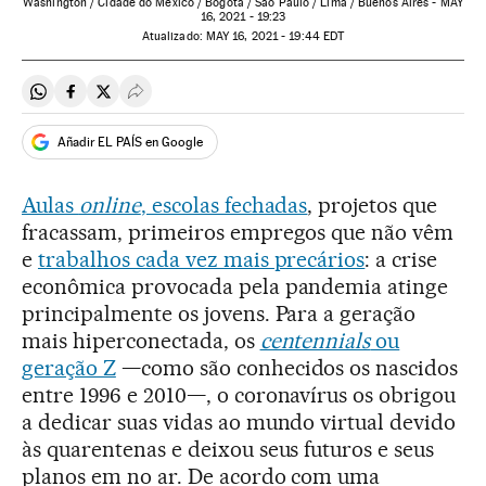
Washington / Cidade do México / Bogotá / São Paulo / Lima / Buenos Aires -
MAY
16, 2021 - 19:23
atualizado:
MAY
16, 2021 - 19:44
EDT
Compartir en Whatsapp
Compartir en Facebook
Compartir en Twitter
Desplegar Redes Sociales
Añadir EL PAÍS en Google
Aulas
online
, escolas fechadas
, projetos que
fracassam, primeiros empregos que não vêm
e
trabalhos cada vez mais precários
: a crise
econômica provocada pela pandemia atinge
principalmente os jovens. Para a geração
mais hiperconectada, os
centennials
ou
geração Z
—como são conhecidos os nascidos
entre 1996 e 2010—, o coronavírus os obrigou
a dedicar suas vidas ao mundo virtual devido
às quarentenas e deixou seus futuros e seus
planos em no ar. De acordo com uma