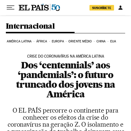
Pular para o conteúdo
SUSCRÍBETE
Internacional
AMÉRICA LATINA
ÁFRICA
EUROPA
ORIENTE MÉDIO
CHINA
EUA
CRISE DO CORONAVÍRUS NA AMÉRICA LATINA
Dos ‘centennials’ aos
‘pandemials’: o futuro
truncado dos jovens na
América
O EL PAÍS percorre o continente para
conhecer os efeitos da crise do
coronavírus na geração Z. O isolamento e