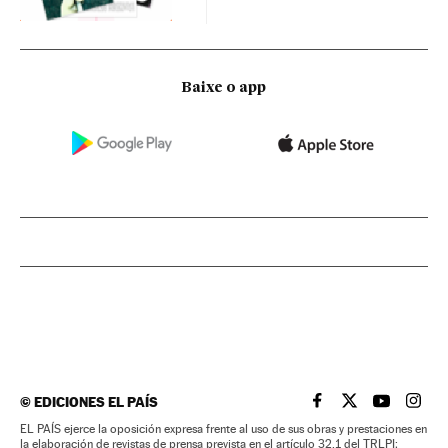
Baixe o app
©
EDICIONES EL PAÍS
EL PAÍS BRASIL EN
EL PAÍS BRASI
EL PAÍS B
EL PA
EL PAÍS ejerce la oposición expresa frente al uso de sus obras y prestaciones en
la elaboración de revistas de prensa prevista en el artículo 32.1 del TRLPI;