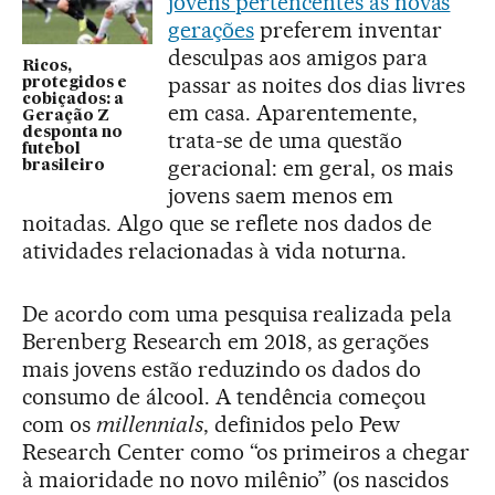
jovens pertencentes às novas
gerações
preferem inventar
desculpas aos amigos para
Ricos,
passar as noites dos dias livres
protegidos e
cobiçados: a
em casa. Aparentemente,
Geração Z
desponta no
trata-se de uma questão
futebol
geracional: em geral, os mais
brasileiro
jovens saem menos em
noitadas. Algo que se reflete nos dados de
atividades relacionadas à vida noturna.
De acordo com uma pesquisa realizada pela
Berenberg Research em 2018, as gerações
mais jovens estão reduzindo os dados do
consumo de álcool. A tendência começou
com os
millennials
, definidos pelo Pew
Research Center como “os primeiros a chegar
à maioridade no novo milênio” (os nascidos