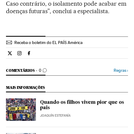
Caso contrário, o isolamento pode acabar em
doenças futuras”, conclui a especialista.
Receba o boletim do EL PAÍS América
Estilo El País Brasil en Twitter
Estilo El País Brasil en Instagram
Estilo El País Brasil en Facebook
COMENTÁRIOS
Regras
›
COMENTÁRIOS
0
MAIS INFORMAÇÕES
Quando os filhos vivem pior que os
pais
JOAQUÍN ESTEFANÍA