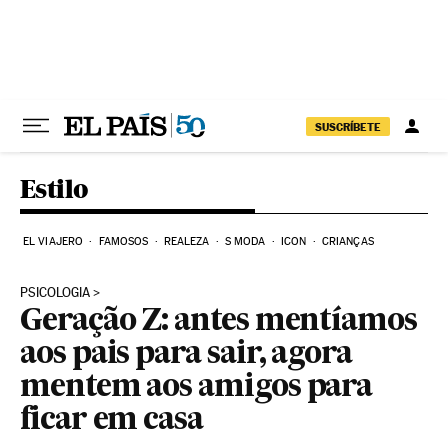
Pular para o conteúdo
SUSCRÍBETE
Estilo
EL VIAJERO
FAMOSOS
REALEZA
S MODA
ICON
CRIANÇAS
PSICOLOGIA
Geração Z: antes mentíamos
aos pais para sair, agora
mentem aos amigos para
ficar em casa