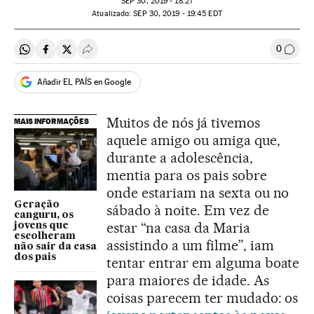
SEP
30, 2019 - 18:27
atualizado:
SEP
30, 2019 - 19:45
EDT
0
Compartir en Whatsapp
Compartir en Facebook
Compartir en Twitter
Desplegar Redes Sociales
Comen
Añadir EL PAÍS en Google
Muitos de nós já tivemos
MAIS INFORMAÇÕES
aquele amigo ou amiga que,
durante a adolescência,
mentia para os pais sobre
onde estariam na sexta ou no
Geração
sábado à noite. Em vez de
canguru, os
estar “na casa da Maria
jovens que
escolheram
assistindo a um filme”, iam
não sair da casa
dos pais
tentar entrar em alguma boate
para maiores de idade. As
coisas parecem ter mudado: os