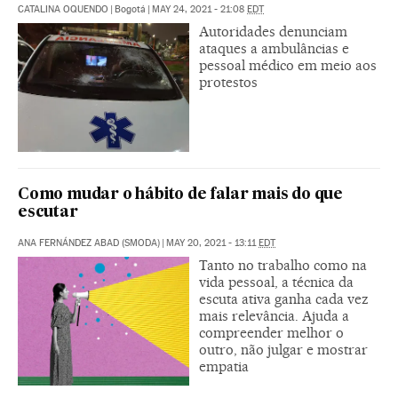
CATALINA OQUENDO
|
Bogotá
|
MAY 24, 2021 - 21:08
EDT
Autoridades denunciam
ataques a ambulâncias e
pessoal médico em meio aos
protestos
Como mudar o hábito de falar mais do que
escutar
ANA FERNÁNDEZ ABAD (SMODA)
|
MAY 20, 2021 - 13:11
EDT
Tanto no trabalho como na
vida pessoal, a técnica da
escuta ativa ganha cada vez
mais relevância. Ajuda a
compreender melhor o
outro, não julgar e mostrar
empatia