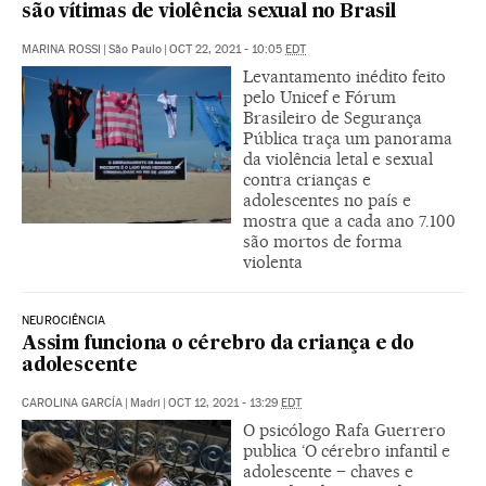
são vítimas de violência sexual no Brasil
MARINA ROSSI
|
São Paulo
|
OCT 22, 2021 - 10:05
EDT
Levantamento inédito feito
pelo Unicef e Fórum
Brasileiro de Segurança
Pública traça um panorama
da violência letal e sexual
contra crianças e
adolescentes no país e
mostra que a cada ano 7.100
são mortos de forma
violenta
NEUROCIÊNCIA
Assim funciona o cérebro da criança e do
adolescente
CAROLINA GARCÍA
|
Madri
|
OCT 12, 2021 - 13:29
EDT
O psicólogo Rafa Guerrero
publica ‘O cérebro infantil e
adolescente – chaves e