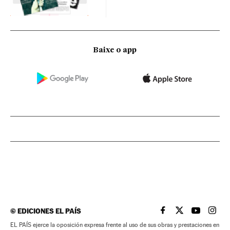
Baixe o app
©
EDICIONES EL PAÍS
EL PAÍS BRASIL EN
EL PAÍS BRASI
EL PAÍS B
EL PA
EL PAÍS ejerce la oposición expresa frente al uso de sus obras y prestaciones en