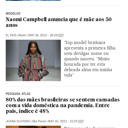
MODELOS
Naomi Campbell anuncia que é mãe aos 50
anos
EL PAÍS
|
Madri
|
MAY 18, 2021 - 18:09
EDT
‘Top model’ britânica
apresenta a primeira filha,
sem divulgar nome ou
quando nasceu. “Muito
honrada por ter esta
delicada alma em minha
vida”
PESQUISA ATLAS
80% das mães brasileiras se sentem cansadas
com a vida doméstica na pandemia. Entre
pais, índice é 48%
JOANA OLIVEIRA
|
São Paulo
|
MAY 10, 2021 - 21:05
EDT