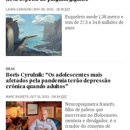
LAURA CAMACHO
|
NOV 08, 2021 - 18:38
EST
Esqueleto mede 1,38 metro e
tem de 27,3 a 34,6 milhões de
anos
IDEAS
Boris Cyrulnik: “Os adolescentes mais
afetados pela pandemia terão depressão
crônica quando adultos”
MARC BASSETS
|
OCT 31, 2021 - 08:34
EDT
Neuropsiquiatra francês,
filho de judeus que
morreram no Holocausto,
cientista e divulgador, é o
criador do conceito de