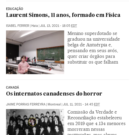
EDUCAÇÃO
Laurent Simons, 11 anos, formado em Física
ISABEL FERRER
|
Haia
|
JUL 13, 2021 - 18:05
EDT
Menino superdotado se
graduou na universidade
belga de Antuérpia e,
pensando em seus avós,
quer criar órgãos para
substituir os que falham
CANADÁ
Os internatos canadenses do horror
JAIME PORRAS FERREYRA
|
Montreal
|
JUL 11, 2021 - 14:45
EDT
Comissão da Verdade e
Reconciliação estabeleceu
em 2019 que 4.134 menores
morreram nessas
instituições, mas alguns