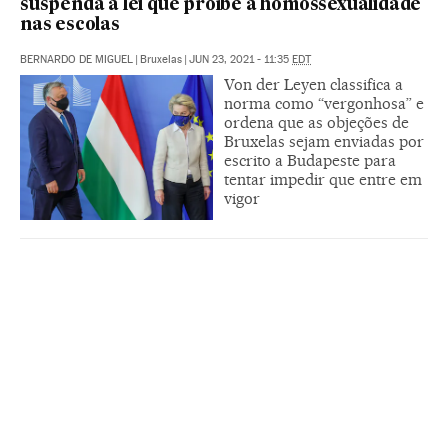
suspenda a lei que proíbe a homossexualidade
nas escolas
BERNARDO DE MIGUEL
|
Bruxelas
|
JUN 23, 2021 - 11:35
EDT
Von der Leyen classifica a
norma como “vergonhosa” e
ordena que as objeções de
Bruxelas sejam enviadas por
escrito a Budapeste para
tentar impedir que entre em
vigor