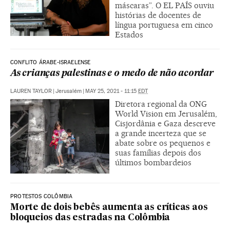
máscaras”. O EL PAÍS ouviu
histórias de docentes de
língua portuguesa em cinco
Estados
CONFLITO ÁRABE-ISRAELENSE
As crianças palestinas e o medo de não acordar
LAUREN TAYLOR
|
Jerusalém
|
MAY 25, 2021 - 11:15
EDT
Diretora regional da ONG
World Vision em Jerusalém,
Cisjordânia e Gaza descreve
a grande incerteza que se
abate sobre os pequenos e
suas famílias depois dos
últimos bombardeios
PROTESTOS COLÔMBIA
Morte de dois bebês aumenta as críticas aos
bloqueios das estradas na Colômbia