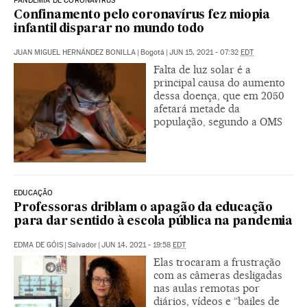
PANDEMIA DE CORONAVÍRUS
Confinamento pelo coronavírus fez miopia
infantil disparar no mundo todo
JUAN MIGUEL HERNÁNDEZ BONILLA
|
Bogotá
|
JUN 15, 2021 - 07:32
EDT
Falta de luz solar é a
principal causa do aumento
dessa doença, que em 2050
afetará metade da
população, segundo a OMS
EDUCAÇÃO
Professoras driblam o apagão da educação
para dar sentido à escola pública na pandemia
EDMA DE GÓIS
|
Salvador
|
JUN 14, 2021 - 19:58
EDT
Elas trocaram a frustração
com as câmeras desligadas
nas aulas remotas por
diários, vídeos e “bailes de