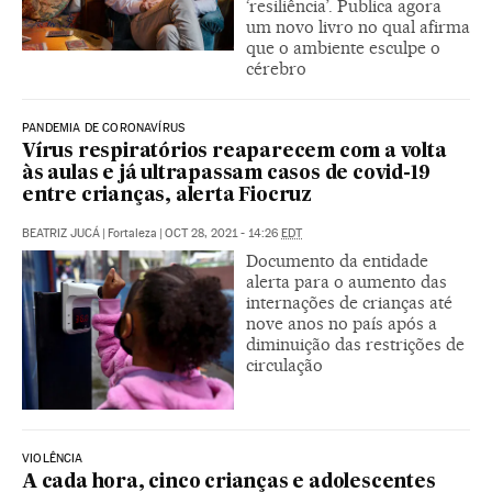
‘resiliência’. Publica agora
um novo livro no qual afirma
que o ambiente esculpe o
cérebro
PANDEMIA DE CORONAVÍRUS
Vírus respiratórios reaparecem com a volta
às aulas e já ultrapassam casos de covid-19
entre crianças, alerta Fiocruz
BEATRIZ JUCÁ
|
Fortaleza
|
OCT 28, 2021 - 14:26
EDT
Documento da entidade
alerta para o aumento das
internações de crianças até
nove anos no país após a
diminuição das restrições de
circulação
VIOLÊNCIA
A cada hora, cinco crianças e adolescentes