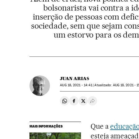
bolsonarista vai contra a id
inserção de pessoas com defic
sociedade, sem que sejam con
um estorvo para os dem
JUAN ARIAS
AUG
18, 2021 - 14:41
atualizado:
AUG
18, 2021 - 1
Compartir en Whatsapp
Compartir en Facebook
Compartir en Twitter
Desplegar Redes Soci
Que a
educação
MAIS INFORMAÇÕES
esteja ameaça