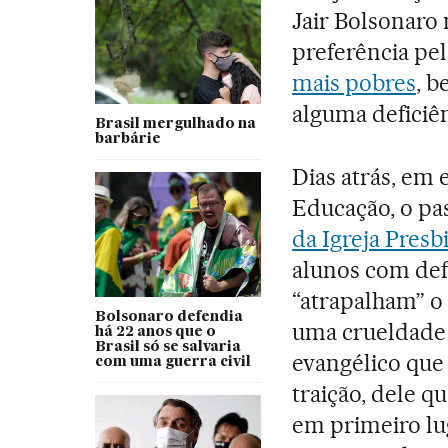
Jair Bolsonaro 
preferência pel
mais pobres
, 
alguma deficiênc
Brasil mergulhado na
barbárie
Dias atrás, em e
Educação, o pa
da Igreja Presb
alunos com def
“atrapalham” o
Bolsonaro defendia
uma crueldade 
há 22 anos que o
Brasil só se salvaria
evangélico que
com uma guerra civil
traição, dele qu
em primeiro lu