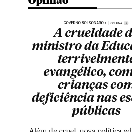
Opinião
GOVERNO BOLSONARO
i
COLUNA
A crueldade 
ministro da Educ
terrivelment
evangélico, com
crianças co
deficiência nas e
públicas
Além de cruel, nova política e