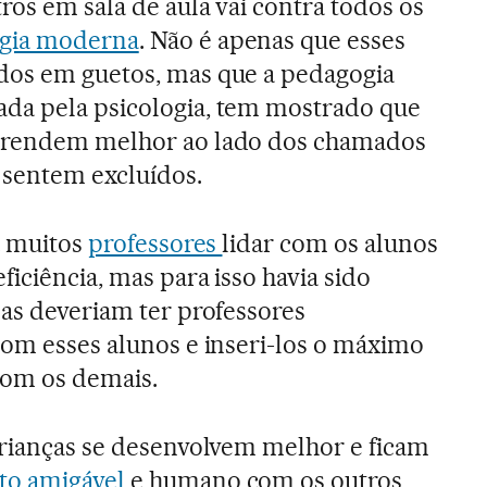
ros em sala de aula vai contra todos os
ogia moderna
. Não é apenas que esses
dos em guetos, mas que a pedagogia
da pela psicologia, tem mostrado que
aprendem melhor ao lado dos chamados
 sentem excluídos.
a muitos
professores
lidar com os alunos
iciência, mas para isso havia sido
las deveriam ter professores
com esses alunos e inseri-los o máximo
com os demais.
crianças se desenvolvem melhor e ficam
to amigável
e humano com os outros