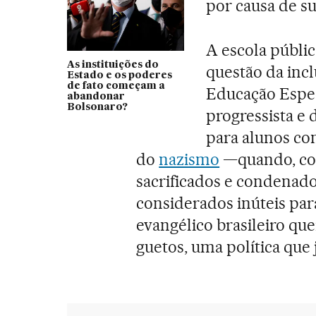
por causa de su
A escola públic
As instituições do
questão da inc
Estado e os poderes
de fato começam a
Educação Especi
abandonar
Bolsonaro?
progressista e 
para alunos com
do
nazismo
—quando, com
sacrificados e condenad
considerados inúteis para
evangélico brasileiro qu
guetos, uma política que j