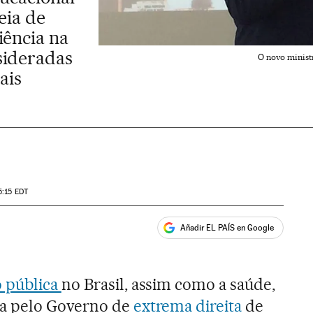
eia de
iência na
sideradas
O novo minist
ais
5:15
EDT
Añadir EL PAÍS en Google
ales
 pública
no Brasil, assim como a saúde,
da pelo Governo de
extrema direita
de