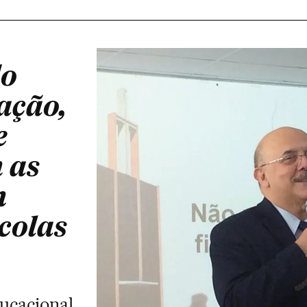
do
ação,
e
 as
m
scolas
ducacional