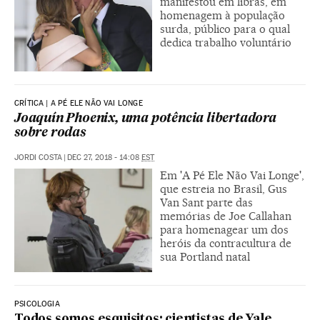
manifestou em libras, em
homenagem à população
surda, público para o qual
dedica trabalho voluntário
CRÍTICA | A PÉ ELE NÃO VAI LONGE
Joaquín Phoenix, uma potência libertadora
sobre rodas
JORDI COSTA
|
DEC 27, 2018 - 14:08
EST
Em 'A Pé Ele Não Vai Longe',
que estreia no Brasil, Gus
Van Sant parte das
memórias de Joe Callahan
para homenagear um dos
heróis da contracultura de
sua Portland natal
PSICOLOGIA
Todos somos esquisitos: cientistas de Yale