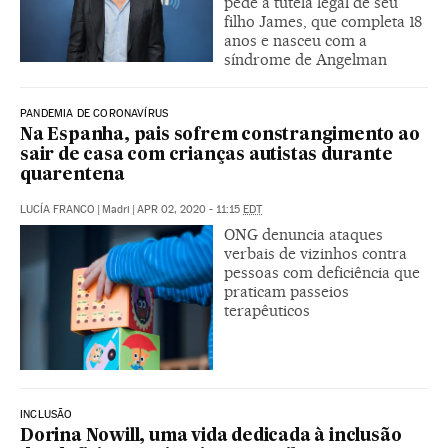
pede a tutela legal de seu
filho James, que completa 18
anos e nasceu com a
síndrome de Angelman
PANDEMIA DE CORONAVÍRUS
Na Espanha, pais sofrem constrangimento ao
sair de casa com crianças autistas durante
quarentena
LUCÍA FRANCO
|
Madri
|
APR 02, 2020 - 11:15
EDT
ONG denuncia ataques
verbais de vizinhos contra
pessoas com deficiência que
praticam passeios
terapêuticos
INCLUSÃO
Dorina Nowill, uma vida dedicada à inclusão