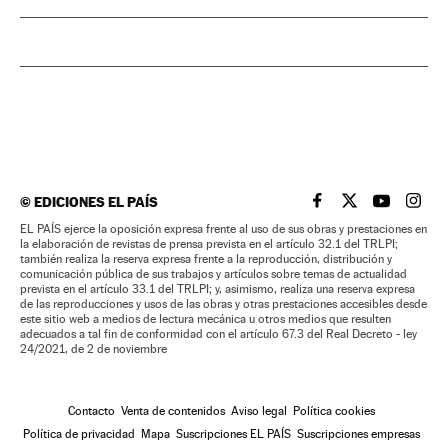
©
EDICIONES EL PAÍS
EL PAÍS BRASIL EN
EL PAÍS BRASI
EL PAÍS B
EL PA
EL PAÍS ejerce la oposición expresa frente al uso de sus obras y prestaciones en
la elaboración de revistas de prensa prevista en el artículo 32.1 del TRLPI;
también realiza la reserva expresa frente a la reproducción, distribución y
comunicación pública de sus trabajos y artículos sobre temas de actualidad
prevista en el artículo 33.1 del TRLPI; y, asimismo, realiza una reserva expresa
de las reproducciones y usos de las obras y otras prestaciones accesibles desde
este sitio web a medios de lectura mecánica u otros medios que resulten
adecuados a tal fin de conformidad con el artículo 67.3 del Real Decreto - ley
24/2021, de 2 de noviembre
Contacto
Venta de contenidos
Aviso legal
Política cookies
Política de privacidad
Mapa
Suscripciones EL PAÍS
Suscripciones empresas