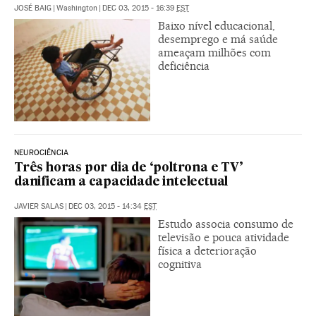
JOSÉ BAIG
|
Washington
|
DEC 03, 2015 - 16:39
EST
Baixo nível educacional,
desemprego e má saúde
ameaçam milhões com
deficiência
NEUROCIÊNCIA
Três horas por dia de ‘poltrona e TV’
danificam a capacidade intelectual
JAVIER SALAS
|
DEC 03, 2015 - 14:34
EST
Estudo associa consumo de
televisão e pouca atividade
física a deterioração
cognitiva