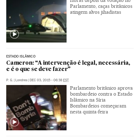
Horas depois da votação no
Parlamento, caças britânicos
atingem alvos jihadistas
ESTADO ISLÂMICO
Cameron: “A intervenção é legal, necessária,
e é o que se deve fazer”
P. G.
|
Londres
|
DEC 03, 2015 - 06:38
EST
Parlamento britânico aprova
bombardeio contra o Estado
Islâmico na Síria
Bombardeios começaram
nesta quinta-feira