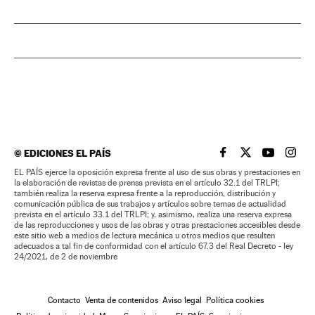
©
EDICIONES EL PAÍS
EL PAÍS BRASIL EN
EL PAÍS BRASI
EL PAÍS B
EL PA
EL PAÍS ejerce la oposición expresa frente al uso de sus obras y prestaciones en
la elaboración de revistas de prensa prevista en el artículo 32.1 del TRLPI;
también realiza la reserva expresa frente a la reproducción, distribución y
comunicación pública de sus trabajos y artículos sobre temas de actualidad
prevista en el artículo 33.1 del TRLPI; y, asimismo, realiza una reserva expresa
de las reproducciones y usos de las obras y otras prestaciones accesibles desde
este sitio web a medios de lectura mecánica u otros medios que resulten
adecuados a tal fin de conformidad con el artículo 67.3 del Real Decreto - ley
24/2021, de 2 de noviembre
Contacto
Venta de contenidos
Aviso legal
Política cookies