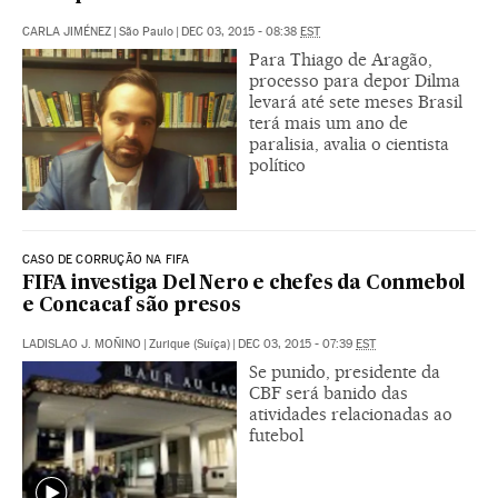
CARLA JIMÉNEZ
|
São Paulo
|
DEC 03, 2015 - 08:38
EST
Para Thiago de Aragão,
processo para depor Dilma
levará até sete meses Brasil
terá mais um ano de
paralisia, avalia o cientista
político
CASO DE CORRUÇÃO NA FIFA
FIFA investiga Del Nero e chefes da Conmebol
e Concacaf são presos
LADISLAO J. MOÑINO
|
Zurique (Suíça)
|
DEC 03, 2015 - 07:39
EST
Se punido, presidente da
CBF será banido das
atividades relacionadas ao
futebol