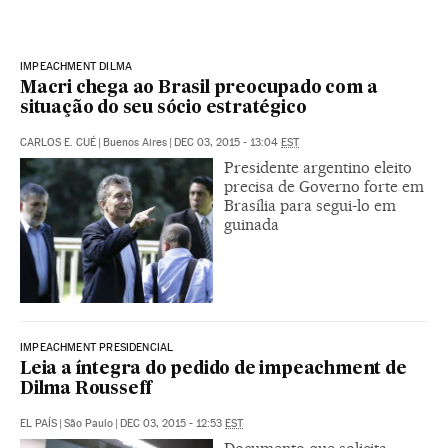
IMPEACHMENT DILMA
Macri chega ao Brasil preocupado com a
situação do seu sócio estratégico
CARLOS E. CUÉ
|
Buenos Aires
|
DEC 03, 2015 - 13:04
EST
Presidente argentino eleito
precisa de Governo forte em
Brasília para segui-lo em
guinada
IMPEACHMENT PRESIDENCIAL
Leia a íntegra do pedido de impeachment de
Dilma Rousseff
EL PAÍS
|
São Paulo
|
DEC 03, 2015 - 12:53
EST