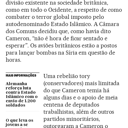
divisão existente na sociedade britânica,
como em todo o Ocidente, a respeito de como
combater o terror global imposto pelo
autodenominado Estado Islâmico. A Câmara
dos Comuns decidiu que, como havia dito
Cameron, “não é hora de ficar sentado e
esperar”. Os aviões britânicos estão a postos
para lançar bombas na Síria em questão de
horas.
Uma rebelião tory
MAIS INFORMAÇÕES
(conservadores) mais limitada
Alemanha
reforça luta
do que Cameron temia há
contra Estado
alguns dias e o apoio de meia
Islâmico com o
envio de 1.200
centena de deputados
soldados
trabalhistas, além de outros
partidos minoritários,
O que leva os
outorgaram a Cameron o
jovens a se