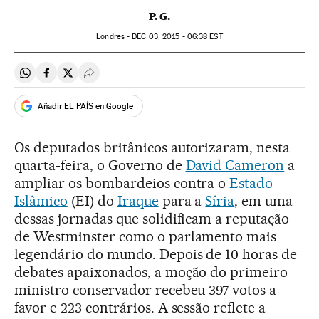
P. G.
Londres -
DEC
03, 2015 - 06:38
EST
Compartir en Whatsapp
Compartir en Facebook
Compartir en Twitter
Desplegar Redes Sociales
Añadir EL PAÍS en Google
Os deputados britânicos autorizaram, nesta
quarta-feira, o Governo de
David Cameron
a
ampliar os bombardeios contra o
Estado
Islâmico
(EI) do
Iraque
para a
Síria
, em uma
dessas jornadas que solidificam a reputação
de Westminster como o parlamento mais
legendário do mundo. Depois de 10 horas de
debates apaixonados, a moção do primeiro-
ministro conservador recebeu 397 votos a
favor e 223 contrários. A sessão reflete a