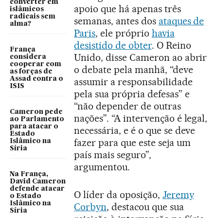
converter em
apoio que há apenas três
islâmicos
radicais sem
semanas, antes dos
ataques de
alma?
Paris
, ele próprio
havia
desistido de obter
. O Reino
França
Unido, disse Cameron ao abrir
considera
cooperar com
o debate pela manhã, “deve
as forças de
Assad contra o
assumir a responsabilidade
ISIS
pela sua própria defesas” e
“não depender de outras
Cameron pede
nações”. “A intervenção é legal,
ao Parlamento
para atacar o
necessária, e é o que se deve
Estado
fazer para que este seja um
Islâmico na
Síria
país mais seguro”,
argumentou.
Na França,
David Cameron
defende atacar
O líder da oposição,
Jeremy
o Estado
Islâmico na
Corbyn
, destacou que sua
Síria