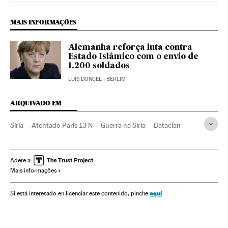
MAIS INFORMAÇÕES
Alemanha reforça luta contra
Estado Islâmico com o envio de
1.200 soldados
LUIS DONCEL
| BERLIM
ARQUIVADO EM
Síria
Atentado Paris 13 N
Guerra na Síria
Bataclan
Guerra civil
Paris
Primavera árabe
Estado Islâmico
Revoluções
Protestos sociais
terrorismo islâmico
Adere a
Mais informações
Reino Unido
Conflito Sunitas e Xiitas
Jihadismo
Mal-estar social
Islã
Oriente médio
Europa Ocidental
aquí
Si está interesado en licenciar este contenido, pinche
Grupos terroristas
Ásia
Conflitos políticos
Terrorismo
Guerra
Religião
Europa