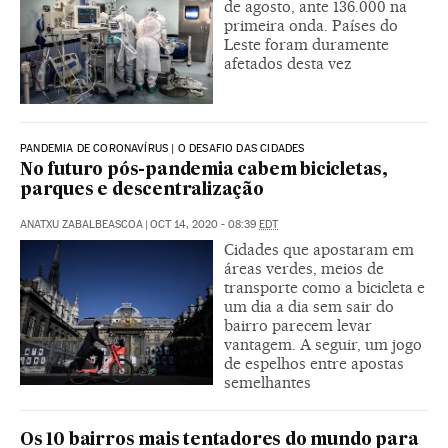
de agosto, ante 136.000 na
primeira onda. Países do
Leste foram duramente
afetados desta vez
PANDEMIA DE CORONAVÍRUS | O DESAFIO DAS CIDADES
No futuro pós-pandemia cabem bicicletas,
parques e descentralização
ANATXU ZABALBEASCOA
|
OCT 14, 2020 - 08:39
EDT
Cidades que apostaram em
áreas verdes, meios de
transporte como a bicicleta e
um dia a dia sem sair do
bairro parecem levar
vantagem. A seguir, um jogo
de espelhos entre apostas
semelhantes
Os 10 bairros mais tentadores do mundo para