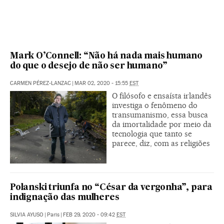
Mark O’Connell: “Não há nada mais humano
do que o desejo de não ser humano”
CARMEN PÉREZ-LANZAC
|
MAR 02, 2020 - 15:55
EST
O filósofo e ensaísta irlandês
investiga o fenômeno do
transumanismo, essa busca
da imortalidade por meio da
tecnologia que tanto se
parece, diz, com as religiões
Polanski triunfa no “César da vergonha”, para
indignação das mulheres
SILVIA AYUSO
|
Paris
|
FEB 29, 2020 - 09:42
EST