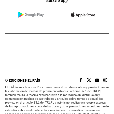
Baixe o app
©
EDICIONES EL PAÍS
EL PAÍS BRASIL EN
EL PAÍS BRASI
EL PAÍS B
EL PA
EL PAÍS ejerce la oposición expresa frente al uso de sus obras y prestaciones en
la elaboración de revistas de prensa prevista en el artículo 32.1 del TRLPI;
también realiza la reserva expresa frente a la reproducción, distribución y
comunicación pública de sus trabajos y artículos sobre temas de actualidad
prevista en el artículo 33.1 del TRLPI; y, asimismo, realiza una reserva expresa
de las reproducciones y usos de las obras y otras prestaciones accesibles desde
este sitio web a medios de lectura mecánica u otros medios que resulten