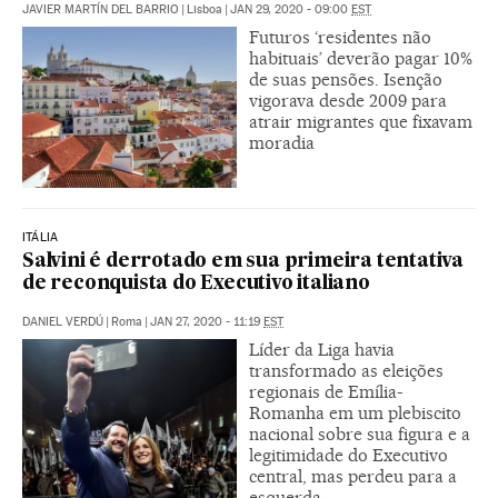
JAVIER MARTÍN DEL BARRIO
|
Lisboa
|
JAN 29, 2020 - 09:00
EST
Futuros ‘residentes não
habituais’ deverão pagar 10%
de suas pensões. Isenção
vigorava desde 2009 para
atrair migrantes que fixavam
moradia
ITÁLIA
Salvini é derrotado em sua primeira tentativa
de reconquista do Executivo italiano
DANIEL VERDÚ
|
Roma
|
JAN 27, 2020 - 11:19
EST
Líder da Liga havia
transformado as eleições
regionais de Emília-
Romanha em um plebiscito
nacional sobre sua figura e a
legitimidade do Executivo
central, mas perdeu para a
esquerda