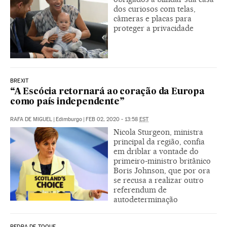
dos curiosos com telas,
câmeras e placas para
proteger a privacidade
BREXIT
“A Escócia retornará ao coração da Europa
como país independente”
RAFA DE MIGUEL
|
Edimburgo
|
FEB 02, 2020 - 13:58
EST
Nicola Sturgeon, ministra
principal da região, confia
em driblar a vontade do
primeiro-ministro britânico
Boris Johnson, que por ora
se recusa a realizar outro
referendum de
autodeterminação
PEDRA DE TOQUE