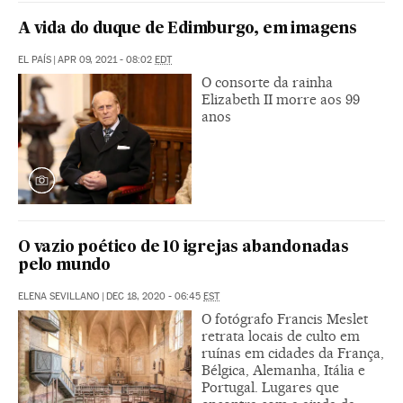
A vida do duque de Edimburgo, em imagens
EL PAÍS
|
APR 09, 2021 - 08:02
EDT
O consorte da rainha
Elizabeth II morre aos 99
anos
O vazio poético de 10 igrejas abandonadas
pelo mundo
ELENA SEVILLANO
|
DEC 18, 2020 - 06:45
EST
O fotógrafo Francis Meslet
retrata locais de culto em
ruínas em cidades da França,
Bélgica, Alemanha, Itália e
Portugal. Lugares que