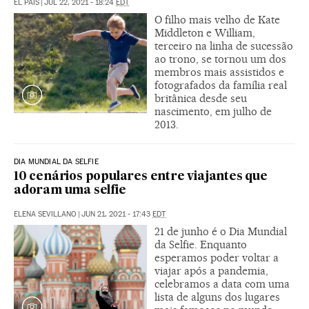
EL PAÍS
|
JUL 22, 2021 - 18:24
EDT
O filho mais velho de Kate
Middleton e William,
terceiro na linha de sucessão
ao trono, se tornou um dos
membros mais assistidos e
fotografados da família real
britânica desde seu
nascimento, em julho de
2013.
DIA MUNDIAL DA SELFIE
10 cenários populares entre viajantes que
adoram uma selfie
ELENA SEVILLANO
|
JUN 21, 2021 - 17:43
EDT
21 de junho é o Dia Mundial
da Selfie. Enquanto
esperamos poder voltar a
viajar após a pandemia,
celebramos a data com uma
lista de alguns dos lugares