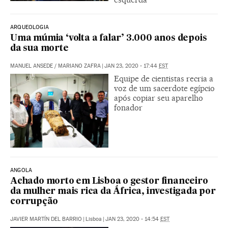
ARQUEOLOGIA
Uma múmia ‘volta a falar’ 3.000 anos depois
da sua morte
MANUEL ANSEDE
/
MARIANO ZAFRA
|
JAN 23, 2020 - 17:44
EST
Equipe de cientistas recria a
voz de um sacerdote egípcio
após copiar seu aparelho
fonador
ANGOLA
Achado morto em Lisboa o gestor financeiro
da mulher mais rica da África, investigada por
corrupção
JAVIER MARTÍN DEL BARRIO
|
Lisboa
|
JAN 23, 2020 - 14:54
EST