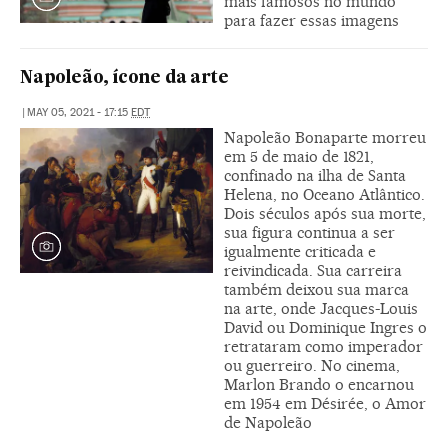
mais famosos no mundo
para fazer essas imagens
Napoleão, ícone da arte
|
MAY 05, 2021 - 17:15
EDT
Napoleão Bonaparte morreu
em 5 de maio de 1821,
confinado na ilha de Santa
Helena, no Oceano Atlântico.
Dois séculos após sua morte,
sua figura continua a ser
igualmente criticada e
reivindicada. Sua carreira
também deixou sua marca
na arte, onde Jacques-Louis
David ou Dominique Ingres o
retrataram como imperador
ou guerreiro. No cinema,
Marlon Brando o encarnou
em 1954 em Désirée, o Amor
de Napoleão