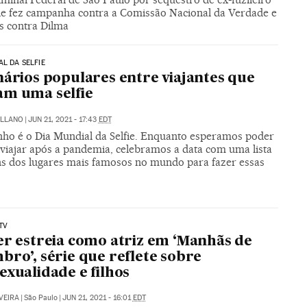
Ele fez campanha contra a Comissão Nacional da Verdade e
os contra Dilma
AL DA SELFIE
nários populares entre viajantes que
m uma selfie
ILLANO
|
JUN 21, 2021 - 17:43
EDT
unho é o Dia Mundial da Selfie. Enquanto esperamos poder
 viajar após a pandemia, celebramos a data com uma lista
ns dos lugares mais famosos no mundo para fazer essas
s
TV
er estreia como atriz em ‘Manhãs de
bro’, série que reflete sobre
exualidade e filhos
VEIRA
|
São Paulo
|
JUN 21, 2021 - 16:01
EDT