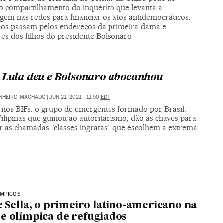
 compartilhamento do inquérito que levanta a
gem nas redes para financiar os atos antidemocráticos.
los passam pelos endereços da primeira-dama e
res dos filhos do presidente Bolsonaro
 Lula deu e Bolsonaro abocanhou
INHEIRO-MACHADO
|
JUN 21, 2021 - 11:50
EDT
 nos BIFs, o grupo de emergentes formado por Brasil,
Filipinas que guinou ao autoritarismo, dão as chaves para
r as chamadas “classes ingratas” que escolhem a extrema
ÍMPICOS
c Sella, o primeiro latino-americano na
e olímpica de refugiados