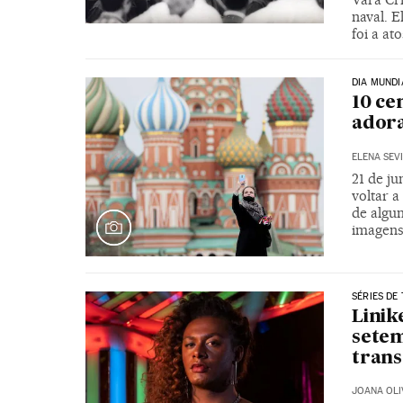
naval. 
foi a at
DIA MUNDI
10 ce
adora
ELENA SEV
21 de j
voltar a
de algu
imagen
SÉRIES DE 
Linik
setem
trans
JOANA OLI