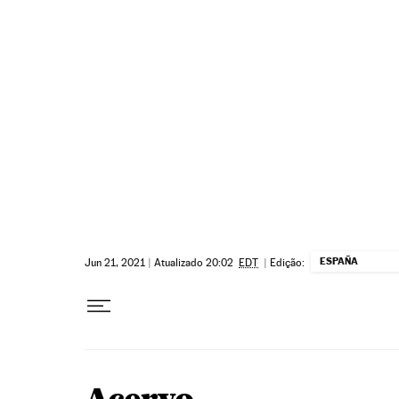
Pular para o conteúdo
ESPAÑA
Jun 21, 2021
|
Atualizado 20:02
EDT
|
Edição: