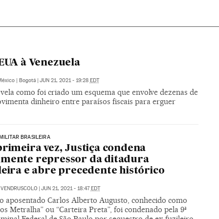
 EUA à Venezuela
México | Bogotá
|
JUN 21, 2021 - 19:28
EDT
 revela como foi criado um esquema que envolve dezenas de
imenta dinheiro entre paraísos fiscais para erguer
MILITAR BRASILEIRA
primeira vez, Justiça condena
mente repressor da ditadura
leira e abre precedente histórico
E VENDRUSCOLO
|
JUN 21, 2021 - 18:47
EDT
o aposentado Carlos Alberto Augusto, conhecido como
os Metralha” ou “Carteira Preta”, foi condenado pela 9ª
minal Federal de São Paulo por sequestro de ex-fuzileiro