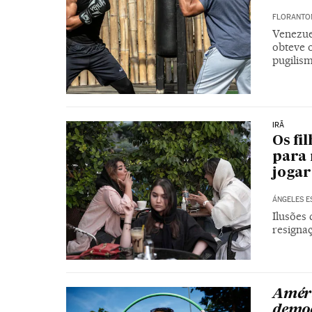
FLORANTON
Venezue
obteve 
pugilis
IRÃ
Os fi
para 
jogar
ÁNGELES E
Ilusões
resigna
Améri
democ