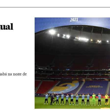
xual
iabá na noite de