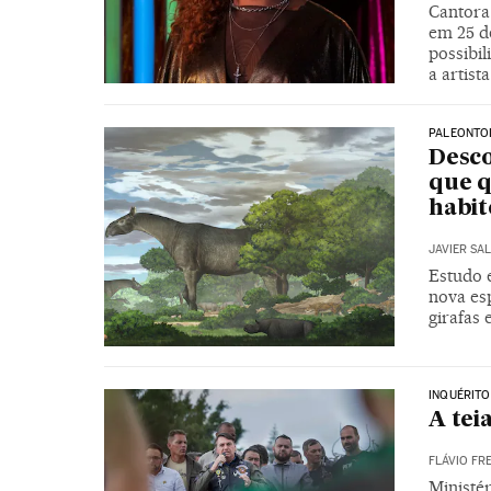
Cantora
em 25 d
possibil
a artista
PALEONTO
Desco
que q
habit
JAVIER SA
Estudo 
nova esp
girafas 
INQUÉRITO
A tei
FLÁVIO FRE
Ministé