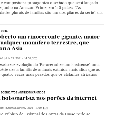
 e compositora protagoniza o seriado que será lançado
e junho na Amazon Prime, em 140 países. “As
idades plurais de famílias são um dos pilares da série”, diz
LOGIA
berto um rinoceronte gigante, maior
ualquer mamífero terrestre, que
ou a Ásia
LAS
|
JUN 21, 2021 - 14:59
EDT
esclarece evolução do ‘Paraceratherium linxiaense’, uma
écie desta família de animais extintos, mais altos que as
e quatro vezes mais pesados que os elefantes africanos
 SOBRE ATOS ANTIDEMOCRÁTICOS
a bolsonarista nos porões da internet
IRE
|
Santos
|
JUN 21, 2021 - 12:05
EDT
rio Público do Tribunal de Contas da União pede ao