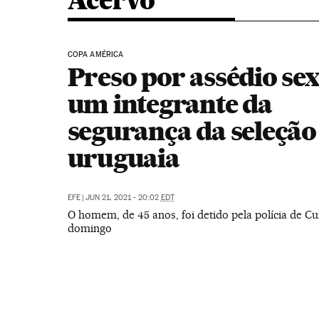
Acervo
COPA AMÉRICA
Preso por assédio se
um integrante da
segurança da seleção
uruguaia
EFE
|
JUN 21, 2021 - 20:02
EDT
O homem, de 45 anos, foi detido pela polícia de Cu
domingo