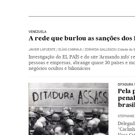
VENEZUELA
A rede que burlou as sanções dos
JAVIER LAFUENTE
/
ELÍAS CAMHAJI
/
ZORAYDA GALLEGOS
|
Cidade do 
Investigação do EL PAÍS e do site ‘Armando.info’
pessoas e empresas, abrange quase 30 países e mov
negócios ocultos e bilionários
DITADURA 
Pela 
penal
brasi
STEPHANI
Delegad
“Carlinh
Vara Cri