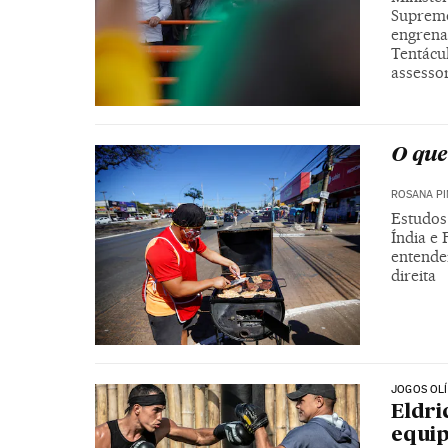
Supremo
engrena
Tentácu
assesso
O que
ROSANA P
Estudos
Índia e 
entende
direita
JOGOS OL
Eldri
equip