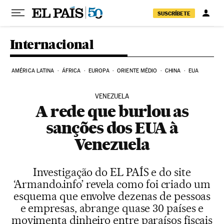
Pular para o conteúdo
SUSCRÍBETE
Internacional
AMÉRICA LATINA
ÁFRICA
EUROPA
ORIENTE MÉDIO
CHINA
EUA
VENEZUELA
A rede que burlou as
sanções dos EUA à
Venezuela
Investigação do EL PAÍS e do site
‘Armando.info’ revela como foi criado um
esquema que envolve dezenas de pessoas
e empresas, abrange quase 30 países e
movimenta dinheiro entre paraísos fiscais