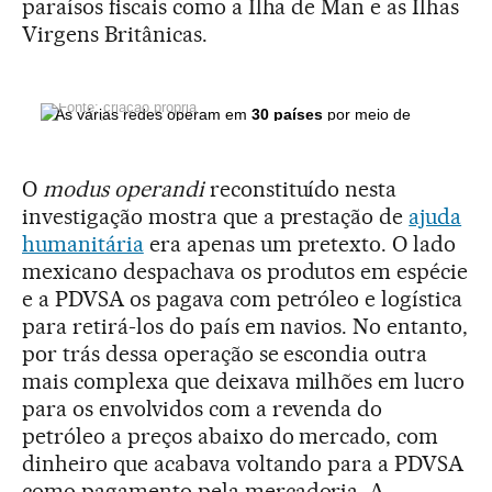
paraísos fiscais como a Ilha de Man e as Ilhas
Virgens Britânicas.
Fonte: criação própria
As várias redes operam em
30 países
por meio de
EL PAÍS
mais de 50 empresas.
O
modus operandi
reconstituído nesta
investigação mostra que a prestação de
ajuda
humanitária
era apenas um pretexto. O lado
mexicano despachava os produtos em espécie
e a PDVSA os pagava com petróleo e logística
para retirá-los do país em navios. No entanto,
por trás dessa operação se escondia outra
mais complexa que deixava milhões em lucro
para os envolvidos com a revenda do
petróleo a preços abaixo do mercado, com
dinheiro que acabava voltando para a PDVSA
como pagamento pela mercadoria. A