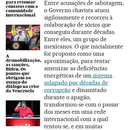
para retomar
Entre acusações de sabotagem,
contatos com a
o Governo chavista atuou
comunidade
internacional
sigilosamente e recorreu à
colaboração de sócios que
conseguiu durante décadas.
Entre eles, um grupo de
mexicanos. O que inicialmente
foi proposto como uma
A
aproximação, para tentar
desmobilização,
as sanções,
amenizar as deficiências
Biden. Os
pontos que
energéticas de um
sistema
obrigam ao
solapado por décadas de
avanço do
diálogo na crise
corrupção
e dinamitado
da Venezuela
durante o apagão,
transformou-se com o passar
dos meses em uma rede
internacional com a qual
tentou-se, e em muitas