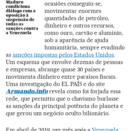
Maduro
ocasiões conseguiu-se,
condiciona
movimentar enormes
diálogo com a
oposição à
quantidades de petróleo,
suspensão de
todas as
dinheiro e outros recursos,
sanções contra
como ouro, carvão e alumínio,
a Venezuela
sob a aparência de ajuda
humanitária, sempre evadindo
as
sanções impostas pelos Estados Unidos
.
Um esquema que envolve dezenas de pessoas
e empresas, abrange quase 30 países e
movimenta dinheiro entre paraísos fiscais.
Uma investigação do EL PAÍS e do site
Armando.info
revela como foi forjada essa
rede, que permitiu que o chavismo burlasse
as sanções da principal potência do planeta e
que gerou um negócio oculto bilionário.
Em abril de 2019, um mês após a
Venezuela