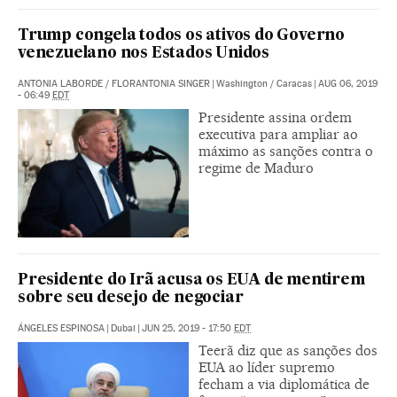
Trump congela todos os ativos do Governo
venezuelano nos Estados Unidos
ANTONIA LABORDE
/
FLORANTONIA SINGER
|
Washington / Caracas
|
AUG 06, 2019
- 06:49
EDT
Presidente assina ordem
executiva para ampliar ao
máximo as sanções contra o
regime de Maduro
Presidente do Irã acusa os EUA de mentirem
sobre seu desejo de negociar
ÁNGELES ESPINOSA
|
Dubai
|
JUN 25, 2019 - 17:50
EDT
Teerã diz que as sanções dos
EUA ao líder supremo
fecham a via diplomática de