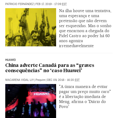
PATRICIO FERNÁNDEZ
|
FEB 17, 2019 - 17:09
EST
Na ilha houve uma tentativa,
uma esperança e uma
pretensão que não devem
ser esquecidas. Mas o sonho
que encarnou a chegada do
Fidel Castro ao poder há 60
anos agoniza
irremediavelmente
HUAWEI
China adverte Canadá para as “graves
consequências” no ‘caso Huawei’
MACARENA VIDAL LIY
|
Pequim
|
DEC 09, 2018 - 16:20
EST
"A única maneira de evitar
pagar um preço muito caro"
é a libertação imediata de
Meng, afirma o 'Diário do
Povo'