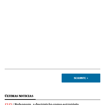
SEGUINTE
>
ÚLTIMAS NOTICIAS
Bolsonaro, a destruição como estratégia
12:15