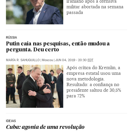
iraniano após a ofensiva
militar abortada na semana
passada
RÚSSIA
Putin caía nas pesquisas, então mudou a
pergunta. Deu certo
MARÍA R. SAHUQUILLO
|
Moscou
|
JUN 04, 2019 - 20:30
EDT
Após crítica do Kremlin, a
empresa estatal usou uma
nova metodologia.
Resultado: a confiança no
presidente saltou de 30,5%
para 72%
IDEIAS
Cuba: agonia de uma revolução