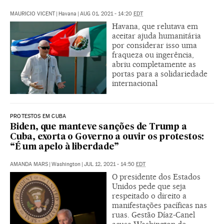
MAURICIO VICENT
|
Havana
|
AUG 01, 2021 - 14:20
EDT
Havana, que relutava em
aceitar ajuda humanitária
por considerar isso uma
fraqueza ou ingerência,
abriu completamente as
portas para a solidariedade
internacional
PROTESTOS EM CUBA
Biden, que manteve sanções de Trump a
Cuba, exorta o Governo a ouvir os protestos:
“É um apelo à liberdade”
AMANDA MARS
|
Washington
|
JUL 12, 2021 - 14:50
EDT
O presidente dos Estados
Unidos pede que seja
respeitado o direito a
manifestações pacíficas nas
ruas. Gestão Díaz-Canel