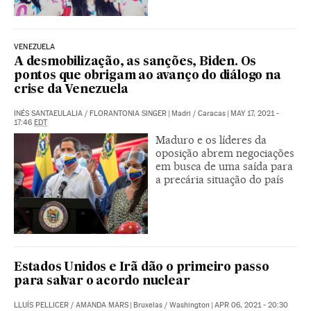
VENEZUELA
A desmobilização, as sanções, Biden. Os
pontos que obrigam ao avanço do diálogo na
crise da Venezuela
INÉS SANTAEULALIA
/
FLORANTONIA SINGER
|
Madri / Caracas
|
MAY 17, 2021 -
17:46
EDT
Maduro e os líderes da
oposição abrem negociações
em busca de uma saída para
a precária situação do país
Estados Unidos e Irã dão o primeiro passo
para salvar o acordo nuclear
LLUÍS PELLICER
/
AMANDA MARS
|
Bruxelas / Washington
|
APR 06, 2021 - 20:30