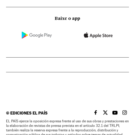
Baixe o app
©
EDICIONES EL PAÍS
EL PAÍS BRASIL EN
EL PAÍS BRASI
EL PAÍS B
EL PA
EL PAÍS ejerce la oposición expresa frente al uso de sus obras y prestaciones en
la elaboración de revistas de prensa prevista en el artículo 32.1 del TRLPI;
también realiza la reserva expresa frente a la reproducción, distribución y
comunicación pública de sus trabajos y artículos sobre temas de actualidad