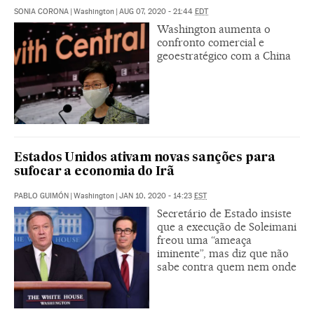
SONIA CORONA
|
Washington
|
AUG 07, 2020 - 21:44
EDT
Washington aumenta o
confronto comercial e
geoestratégico com a China
Estados Unidos ativam novas sanções para
sufocar a economia do Irã
PABLO GUIMÓN
|
Washington
|
JAN 10, 2020 - 14:23
EST
Secretário de Estado insiste
que a execução de Soleimani
freou uma “ameaça
iminente”, mas diz que não
sabe contra quem nem onde