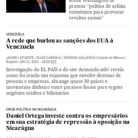
acusa Washington de
praticar “política de asfixia
econômica para provocar
revoltas sociais”
VENEZUELA
A rede que burlou as sanções dos EUA à
Venezuela
JAVIER LAFUENTE
/
ELÍAS CAMHAJI
/
ZORAYDA GALLEGOS
|
Cidade do México |
Bogotá
|
JUN 21, 2021 - 19:28
EDT
Investigação do EL PAÍS e do site ‘Armando.info’ revela
como foi criado um esquema que envolve dezenas de
pessoas e empresas, abrange quase 30 países e
movimenta dinheiro entre paraísos fiscais para erguer
negócios ocultos e bilionários
CRISE POLÍTICA NA NICARÁGUA
Daniel Ortega investe contra os empresários
em sua estratégia de repressão à oposição na
Nicarágua