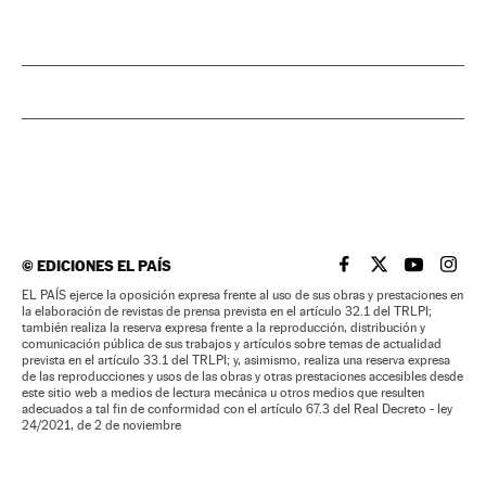
©
EDICIONES EL PAÍS
EL PAÍS BRASIL EN
EL PAÍS BRASI
EL PAÍS B
EL PA
EL PAÍS ejerce la oposición expresa frente al uso de sus obras y prestaciones en
la elaboración de revistas de prensa prevista en el artículo 32.1 del TRLPI;
también realiza la reserva expresa frente a la reproducción, distribución y
comunicación pública de sus trabajos y artículos sobre temas de actualidad
prevista en el artículo 33.1 del TRLPI; y, asimismo, realiza una reserva expresa
de las reproducciones y usos de las obras y otras prestaciones accesibles desde
este sitio web a medios de lectura mecánica u otros medios que resulten
adecuados a tal fin de conformidad con el artículo 67.3 del Real Decreto - ley
24/2021, de 2 de noviembre