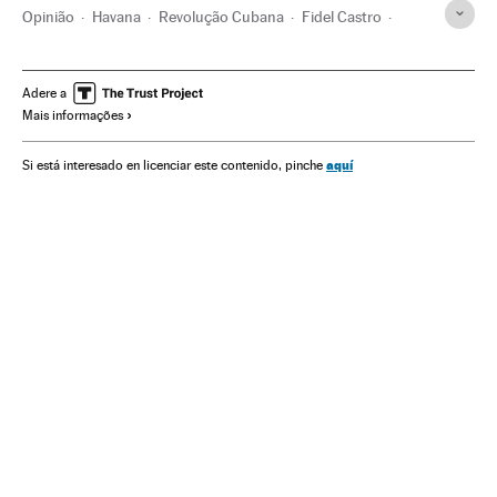
Opinião
Havana
Revolução Cubana
Fidel Castro
Raúl Castro
Hugo Chávez
Sanções econômicas
Cuba
Venezuela
Socialismo
Comunismo
Adere a
Mais informações
Embargo comercial
Caribe
Represálias internacionais
Estados Unidos
América do Norte
aquí
Si está interesado en licenciar este contenido, pinche
Relações internacionais
América Latina
História contemporânea
América do Sul
Ideologias
América
História
Política
Nicolás Maduro
Ideas