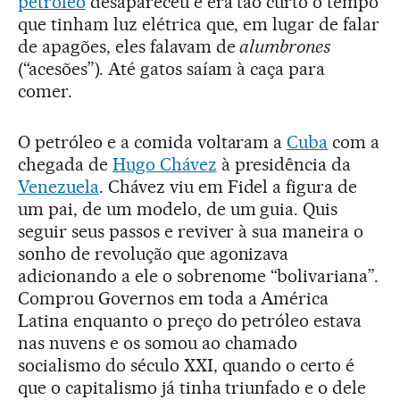
petróleo
desapareceu e era tão curto o tempo
que tinham luz elétrica que, em lugar de falar
de apagões, eles falavam de
alumbrones
(“acesões”). Até gatos saíam à caça para
comer.
O petróleo e a comida voltaram a
Cuba
com a
chegada de
Hugo Chávez
à presidência da
Venezuela
. Chávez viu em Fidel a figura de
um pai, de um modelo, de um guia. Quis
seguir seus passos e reviver à sua maneira o
sonho de revolução que agonizava
adicionando a ele o sobrenome “bolivariana”.
Comprou Governos em toda a América
Latina enquanto o preço do petróleo estava
nas nuvens e os somou ao chamado
socialismo do século XXI, quando o certo é
que o capitalismo já tinha triunfado e o dele