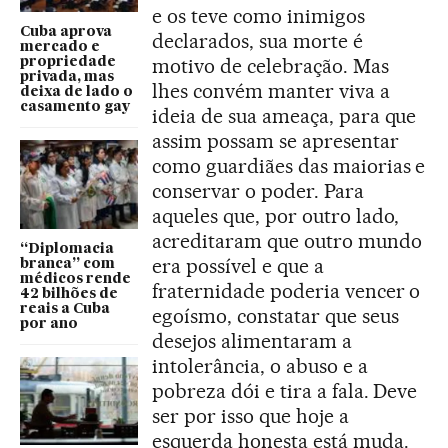
e os teve como inimigos
Cuba aprova
declarados, sua morte é
mercado e
motivo de celebração. Mas
propriedade
privada, mas
lhes convém manter viva a
deixa de lado o
casamento gay
ideia de sua ameaça, para que
assim possam se apresentar
como guardiães das maiorias e
conservar o poder. Para
aqueles que, por outro lado,
acreditaram que outro mundo
“Diplomacia
era possível e que a
branca” com
médicos rende
fraternidade poderia vencer o
42 bilhões de
reais a Cuba
egoísmo, constatar que seus
por ano
desejos alimentaram a
intolerância, o abuso e a
pobreza dói e tira a fala. Deve
ser por isso que hoje a
esquerda honesta está muda.