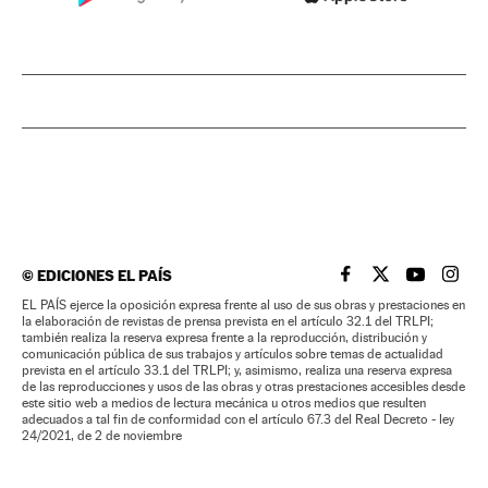
©
EDICIONES EL PAÍS
EL PAÍS BRASIL EN
EL PAÍS BRASI
EL PAÍS B
EL PA
EL PAÍS ejerce la oposición expresa frente al uso de sus obras y prestaciones en
la elaboración de revistas de prensa prevista en el artículo 32.1 del TRLPI;
también realiza la reserva expresa frente a la reproducción, distribución y
comunicación pública de sus trabajos y artículos sobre temas de actualidad
prevista en el artículo 33.1 del TRLPI; y, asimismo, realiza una reserva expresa
de las reproducciones y usos de las obras y otras prestaciones accesibles desde
este sitio web a medios de lectura mecánica u otros medios que resulten
adecuados a tal fin de conformidad con el artículo 67.3 del Real Decreto - ley
24/2021, de 2 de noviembre