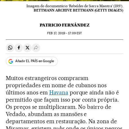
Imagem do documentário ‘Rebeldes de Sierra Maestra’ (1957).
BETTMANN ARCHIVE BETTMANN (GETTY IMAGES)
PATRICIO FERNÁNDEZ
FEB
17, 2019 - 17:09
EST
Compartir en Whatsapp
Compartir en Facebook
Compartir en Twitter
Desplegar Redes Sociales
Añadir EL PAÍS en Google
Muitos estrangeiros compraram
propriedades em nome de cubanos nos
últimos anos em
Havana
porque ainda não é
permitido que façam isso por conta própria.
Os preços se multiplicaram. No bairro de
Vedado, abundam as mansões e
departamentos em restauração. Na zona de
Miramar, existem
pubs
onde os únicos negros