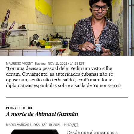
MAURICIO VICENT
|
Havana
|
NOV 17, 2021 - 14:28
EST
“Foi uma decisão pessoal dele. Pediu um visto e lhe
deram. Obviamente, as autoridades cubanas não se
opuseram, senão não teria saído”, confirmam fontes
diplomáticas espanholas sobre a saída de Yunior García
PEDRA DE TOQUE
A morte de Abimael Guzmán
MARIO VARGAS LLOSA
|
SEP 19, 2021 - 14:39
EDT
Desde que alcançamos a