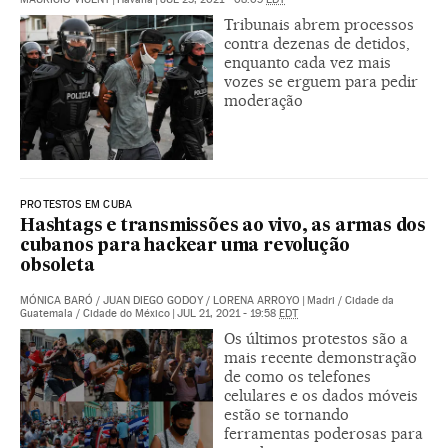
Tribunais abrem processos
contra dezenas de detidos,
enquanto cada vez mais
vozes se erguem para pedir
moderação
PROTESTOS EM CUBA
Hashtags e transmissões ao vivo, as armas dos
cubanos para hackear uma revolução
obsoleta
MÓNICA BARÓ
/
JUAN DIEGO GODOY
/
LORENA ARROYO
|
Madri / Cidade da
Guatemala / Cidade do México
|
JUL 21, 2021 - 19:58
EDT
Os últimos protestos são a
mais recente demonstração
de como os telefones
celulares e os dados móveis
estão se tornando
ferramentas poderosas para