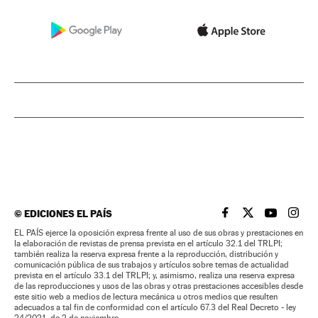
©
EDICIONES EL PAÍS
EL PAÍS BRASIL EN
EL PAÍS BRASI
EL PAÍS B
EL PA
EL PAÍS ejerce la oposición expresa frente al uso de sus obras y prestaciones en
la elaboración de revistas de prensa prevista en el artículo 32.1 del TRLPI;
también realiza la reserva expresa frente a la reproducción, distribución y
comunicación pública de sus trabajos y artículos sobre temas de actualidad
prevista en el artículo 33.1 del TRLPI; y, asimismo, realiza una reserva expresa
de las reproducciones y usos de las obras y otras prestaciones accesibles desde
este sitio web a medios de lectura mecánica u otros medios que resulten
adecuados a tal fin de conformidad con el artículo 67.3 del Real Decreto - ley