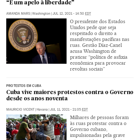
“É um apelo à liberdade”
AMANDA MARS
|
Washington
|
JUL 12, 2021 - 14:50
EDT
O presidente dos Estados
Unidos pede que seja
respeitado o direito a
manifestações pacíficas nas
ruas. Gestão Díaz-Canel
acusa Washington de
praticar “política de asfixia
econômica para provocar
revoltas sociais”
PROTESTOS EM CUBA
Cuba vive maiores protestos contra o Governo
desde os anos noventa
MAURICIO VICENT
|
Havana
|
JUL 11, 2021 - 21:05
EDT
Milhares de pessoas foram
às ruas protestar contra o
Governo cubano,
impulsionadas pela grave