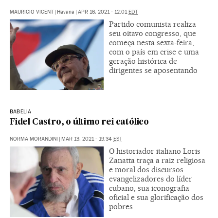
MAURICIO VICENT
|
Havana
|
APR 16, 2021 - 12:01
EDT
Partido comunista realiza
seu oitavo congresso, que
começa nesta sexta-feira,
com o país em crise e uma
geração histórica de
dirigentes se aposentando
BABELIA
Fidel Castro, o último rei católico
NORMA MORANDINI
|
MAR 13, 2021 - 19:34
EST
O historiador italiano Loris
Zanatta traça a raiz religiosa
e moral dos discursos
evangelizadores do líder
cubano, sua iconografia
oficial e sua glorificação dos
pobres