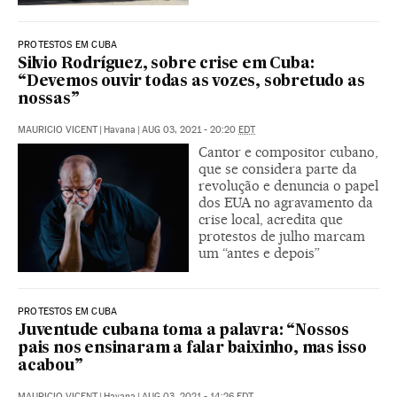
PROTESTOS EM CUBA
Silvio Rodríguez, sobre crise em Cuba:
“Devemos ouvir todas as vozes, sobretudo as
nossas”
MAURICIO VICENT
|
Havana
|
AUG 03, 2021 - 20:20
EDT
Cantor e compositor cubano,
que se considera parte da
revolução e denuncia o papel
dos EUA no agravamento da
crise local, acredita que
protestos de julho marcam
um “antes e depois”
PROTESTOS EM CUBA
Juventude cubana toma a palavra: “Nossos
pais nos ensinaram a falar baixinho, mas isso
acabou”
MAURICIO VICENT
|
Havana
|
AUG 03, 2021 - 14:26
EDT