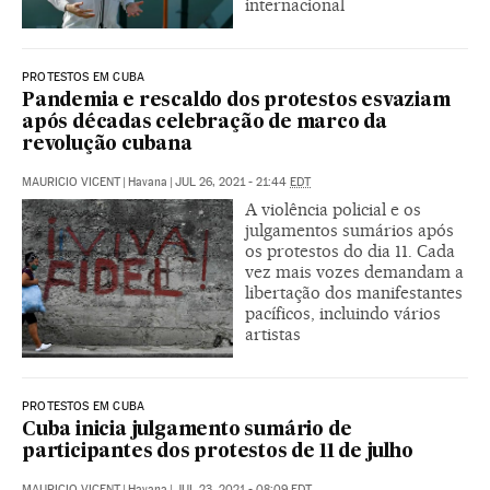
internacional
PROTESTOS EM CUBA
Pandemia e rescaldo dos protestos esvaziam
após décadas celebração de marco da
revolução cubana
MAURICIO VICENT
|
Havana
|
JUL 26, 2021 - 21:44
EDT
A violência policial e os
julgamentos sumários após
os protestos do dia 11. Cada
vez mais vozes demandam a
libertação dos manifestantes
pacíficos, incluindo vários
artistas
PROTESTOS EM CUBA
Cuba inicia julgamento sumário de
participantes dos protestos de 11 de julho
MAURICIO VICENT
|
Havana
|
JUL 23, 2021 - 08:09
EDT