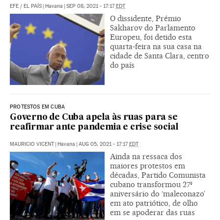
EFE
/
EL PAÍS
|
Havana
|
SEP 08, 2021 - 17:17
EDT
O dissidente, Prémio
Sakharov do Parlamento
Europeu, foi detido esta
quarta-feira na sua casa na
cidade de Santa Clara, centro
do país
PROTESTOS EM CUBA
Governo de Cuba apela às ruas para se
reafirmar ante pandemia e crise social
MAURICIO VICENT
|
Havana
|
AUG 05, 2021 - 17:17
EDT
Ainda na ressaca dos
maiores protestos em
décadas, Partido Comunista
cubano transformou 27º
aniversário do ‘maleconazo’
em ato patriótico, de olho
em se apoderar das ruas