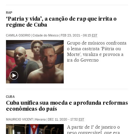
RAP
‘Patria y vida’, a canção de rap que irrita o
regime de Cuba
CAMILA OSORIO
|
Cidade do México
|
FEB 23, 2021 - 06:15
EST
Grupo de músicos confronta
o lema castrista ‘Pátria ou
Morte’, viraliza e provoca a
ira do Governo
CUBA
Cuba unifica sua moeda e aprofunda reformas
econômicas do país
MAURICIO VICENT
|
Havana
|
DEC 11, 2020 - 17:52
EST
A partir de 1° de janeiro o
peso conversível, que era