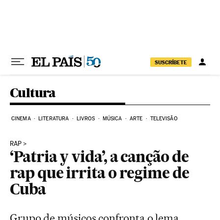
Pular para o conteúdo
SUSCRÍBETE
Cultura
CINEMA
LITERATURA
LIVROS
MÚSICA
ARTE
TELEVISÃO
RAP
‘Patria y vida’, a canção de
rap que irrita o regime de
Cuba
Grupo de músicos confronta o lema