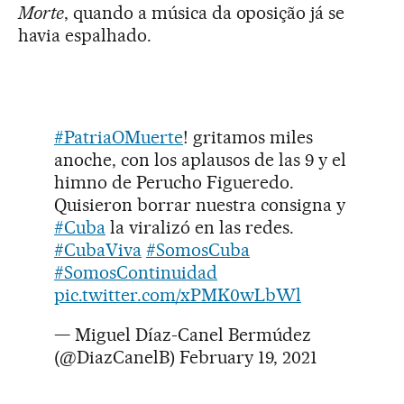
Morte
, quando a música da oposição já se
havia espalhado.
#PatriaOMuerte
! gritamos miles
anoche, con los aplausos de las 9 y el
himno de Perucho Figueredo.
Quisieron borrar nuestra consigna y
#Cuba
la viralizó en las redes.
#CubaViva
#SomosCuba
#SomosContinuidad
pic.twitter.com/xPMK0wLbWl
— Miguel Díaz-Canel Bermúdez
(@DiazCanelB)
February 19, 2021