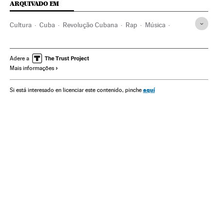
ARQUIVADO EM
Cultura
Cuba
Revolução Cubana
Rap
Música
Música latina
Liberdade expressão
Miguel Díaz-Canel
Fidel Castro
Adere a
Mais informações
aquí
Si está interesado en licenciar este contenido, pinche