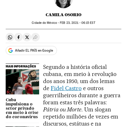
CAMILA OSORIO
Cidade do México -
FEB
23, 2021 - 06:15
EST
Compartir en Whatsapp
Compartir en Facebook
Compartir en Twitter
Desplegar Redes Sociales
Añadir EL PAÍS en Google
Segundo a história oficial
MAIS INFORMAÇÕES
cubana, em meio à revolução
dos anos 1950, um dos lemas
de
Fidel Castro
e outros
guerrilheiros durante a guerra
Cuba
foram estas três palavras:
impulsiona o
Pátria ou Morte
. Um slogan
setor privado
em meio à crise
repetido milhões de vezes em
do coronavírus
discursos, estátuas e na