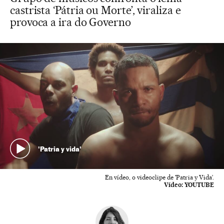
castrista ‘Pátria ou Morte’, viraliza e
provoca a ira do Governo
'Patria y vida'
En vídeo, o videoclipe de 'Patria y Vida’.
Vídeo:
YOUTUBE