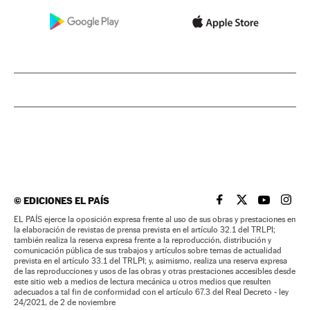
©
EDICIONES EL PAÍS
EL PAÍS BRASIL EN
EL PAÍS BRASI
EL PAÍS B
EL PA
EL PAÍS ejerce la oposición expresa frente al uso de sus obras y prestaciones en
la elaboración de revistas de prensa prevista en el artículo 32.1 del TRLPI;
también realiza la reserva expresa frente a la reproducción, distribución y
comunicación pública de sus trabajos y artículos sobre temas de actualidad
prevista en el artículo 33.1 del TRLPI; y, asimismo, realiza una reserva expresa
de las reproducciones y usos de las obras y otras prestaciones accesibles desde
este sitio web a medios de lectura mecánica u otros medios que resulten
adecuados a tal fin de conformidad con el artículo 67.3 del Real Decreto - ley
24/2021, de 2 de noviembre