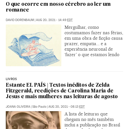
O que ocorre em nosso cérebro ao ler um
romance
DAVID DORENBAUM
|
AUG 20, 2021 - 14:49
EDT
Mergulhar, como
costumamos fazer nas férias,
em uma obra de ficção causa
prazer, empatia... e a
experiência neuronal de
‘fazer’ o que estamos lendo
LIVROS
Estante EL PAÍS | Textos inéditos de Zelda
Fitzgerald, reedições de Carolina Maria de
Jesus e mais mulheres nas leituras de agosto
JOANA OLIVEIRA
|
São Paulo
|
AUG 20, 2021 - 08:13
EDT
A lista de leituras que
chegam no mês também
inclui a publicação no Brasil