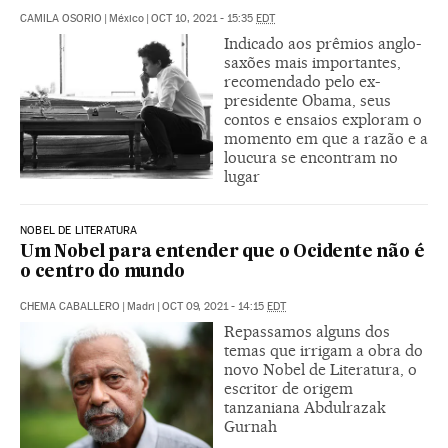
CAMILA OSORIO
|
México
|
OCT 10, 2021 - 15:35
EDT
Indicado aos prêmios anglo-
saxões mais importantes,
recomendado pelo ex-
presidente Obama, seus
contos e ensaios exploram o
momento em que a razão e a
loucura se encontram no
lugar
NOBEL DE LITERATURA
Um Nobel para entender que o Ocidente não é
o centro do mundo
CHEMA CABALLERO
|
Madri
|
OCT 09, 2021 - 14:15
EDT
Repassamos alguns dos
temas que irrigam a obra do
novo Nobel de Literatura, o
escritor de origem
tanzaniana Abdulrazak
Gurnah