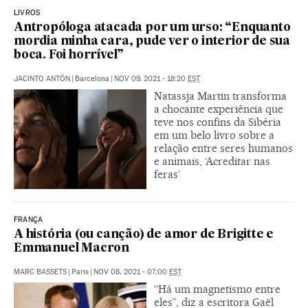
LIVROS
Antropóloga atacada por um urso: “Enquanto
mordia minha cara, pude ver o interior de sua
boca. Foi horrível”
JACINTO ANTÓN
|
Barcelona
|
NOV 09, 2021 - 18:20
EST
Natassja Martin transforma
a chocante experiência que
teve nos confins da Sibéria
em um belo livro sobre a
relação entre seres humanos
e animais, ‘Acreditar nas
feras’
FRANÇA
A história (ou canção) de amor de Brigitte e
Emmanuel Macron
MARC BASSETS
|
Paris
|
NOV 08, 2021 - 07:00
EST
“Há um magnetismo entre
eles”, diz a escritora Gaël