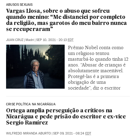
ABUSOS SEXUAIS
Vargas Llosa, sobre o abuso que sofreu
quando menino: “Me distanciei por completo
da religião, mas garotos do meu bairro nunca
se recuperaram”
JUAN CRUZ
|
Madri
|
SEP 10, 2021 - 20:13
EDT
Prêmio Nobel conta como
um religioso tentou
masturbá-lo quando tinha 12
anos. “Abusar de crianças é
absolutamente inaceitável.
Protegê-las é a primeira
obrigação de uma
sociedade”, diz o escritor
CRISE POLÍTICA NA NICARÁGUA
Ortega amplia perseguição a críticos na
Nicarágua e pede prisão do escritor e ex-vice
Sergio Ramírez
WILFREDO MIRANDA ABURTO
|
SEP 09, 2021 - 08:24
EDT