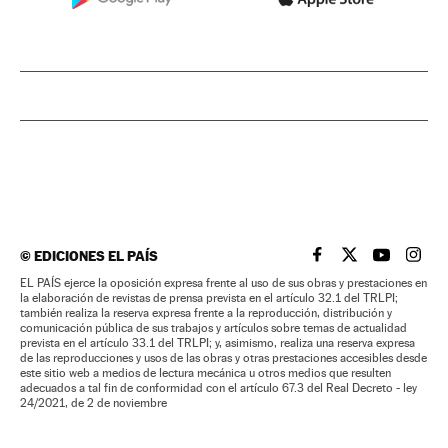
©
EDICIONES EL PAÍS
EL PAÍS BRASIL EN
EL PAÍS BRASI
EL PAÍS B
EL PA
EL PAÍS ejerce la oposición expresa frente al uso de sus obras y prestaciones en
la elaboración de revistas de prensa prevista en el artículo 32.1 del TRLPI;
también realiza la reserva expresa frente a la reproducción, distribución y
comunicación pública de sus trabajos y artículos sobre temas de actualidad
prevista en el artículo 33.1 del TRLPI; y, asimismo, realiza una reserva expresa
de las reproducciones y usos de las obras y otras prestaciones accesibles desde
este sitio web a medios de lectura mecánica u otros medios que resulten
adecuados a tal fin de conformidad con el artículo 67.3 del Real Decreto - ley
24/2021, de 2 de noviembre