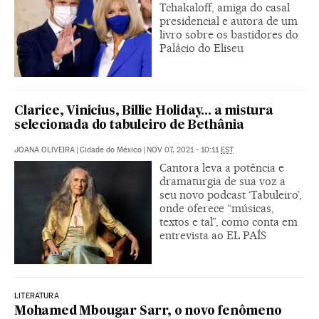
Tchakaloff, amiga do casal
presidencial e autora de um
livro sobre os bastidores do
Palácio do Eliseu
Clarice, Vinicius, Billie Holiday... a mistura
selecionada do tabuleiro de Bethânia
JOANA OLIVEIRA
|
Cidade do México
|
NOV 07, 2021 - 10:11
EST
Cantora leva a potência e
dramaturgia de sua voz a
seu novo podcast ‘Tabuleiro’,
onde oferece “músicas,
textos e tal”, como conta em
entrevista ao EL PAÍS
LITERATURA
Mohamed Mbougar Sarr, o novo fenômeno