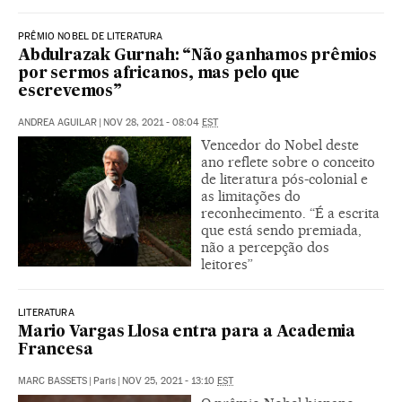
PRÊMIO NOBEL DE LITERATURA
Abdulrazak Gurnah: “Não ganhamos prêmios
por sermos africanos, mas pelo que
escrevemos”
ANDREA AGUILAR
|
NOV 28, 2021 - 08:04
EST
Vencedor do Nobel deste
ano reflete sobre o conceito
de literatura pós-colonial e
as limitações do
reconhecimento. “É a escrita
que está sendo premiada,
não a percepção dos
leitores”
LITERATURA
Mario Vargas Llosa entra para a Academia
Francesa
MARC BASSETS
|
Paris
|
NOV 25, 2021 - 13:10
EST