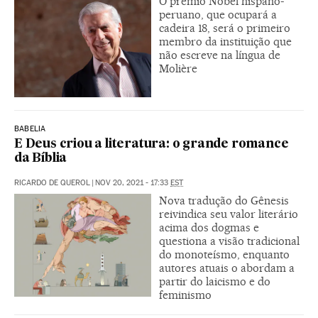
O prêmio Nobel hispano-
peruano, que ocupará a
cadeira 18, será o primeiro
membro da instituição que
não escreve na língua de
Molière
BABELIA
E Deus criou a literatura: o grande romance
da Bíblia
RICARDO DE QUEROL
|
NOV 20, 2021 - 17:33
EST
Nova tradução do Gênesis
reivindica seu valor literário
acima dos dogmas e
questiona a visão tradicional
do monoteísmo, enquanto
autores atuais o abordam a
partir do laicismo e do
feminismo