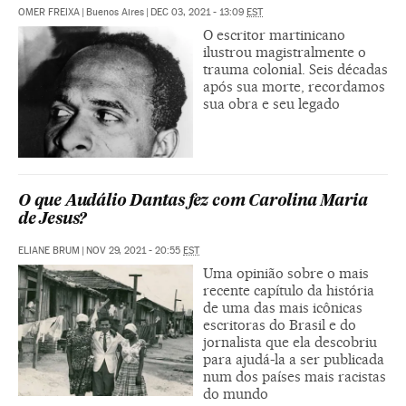
OMER FREIXA
|
Buenos Aires
|
DEC 03, 2021 - 13:09
EST
O escritor martinicano
ilustrou magistralmente o
trauma colonial. Seis décadas
após sua morte, recordamos
sua obra e seu legado
O que Audálio Dantas fez com Carolina Maria
de Jesus?
ELIANE BRUM
|
NOV 29, 2021 - 20:55
EST
Uma opinião sobre o mais
recente capítulo da história
de uma das mais icônicas
escritoras do Brasil e do
jornalista que ela descobriu
para ajudá-la a ser publicada
num dos países mais racistas
do mundo