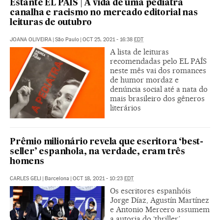
Estante EL PAÍS | A vida de uma pediatra
canalha e racismo no mercado editorial nas
leituras de outubro
JOANA OLIVEIRA
|
São Paulo
|
OCT 25, 2021 - 16:38
EDT
A lista de leituras
recomendadas pelo EL PAÍS
neste mês vai dos romances
de humor mordaz e
denúncia social até a nata do
mais brasileiro dos gêneros
literários
Prêmio milionário revela que escritora ‘best-
seller’ espanhola, na verdade, eram três
homens
CARLES GELI
|
Barcelona
|
OCT 18, 2021 - 10:23
EDT
Os escritores espanhóis
Jorge Díaz, Agustín Martínez
e Antonio Mercero assumem
a autoria do ‘thriller’