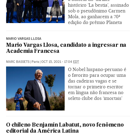
histórico ‘La bestia’, assinado
sob o pseudônimo Carmen
Mola, ao ganharem a 70ª
edição do prêmio Planeta
MARIO VARGAS LLOSA
Mario Vargas Llosa, candidato a ingressar na
Academia Francesa
MARC BASSETS
|
Paris
|
OCT 15, 2021 - 17:04
EDT
O Nobel hispano-peruano é
o favorito para ocupar uma
das cadeiras vagas e se
tornar o primeiro escritor
em língua não francesa no
seleto clube dos ‘imortais’
O chileno Benjamín Labatut, novo fenômeno
editorial da América Latina