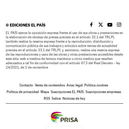
©
EDICIONES EL PAÍS
EL PAÍS BRASIL EN
EL PAÍS BRASI
EL PAÍS B
EL PA
EL PAÍS ejerce la oposición expresa frente al uso de sus obras y prestaciones en
la elaboración de revistas de prensa prevista en el artículo 32.1 del TRLPI;
también realiza la reserva expresa frente a la reproducción, distribución y
comunicación pública de sus trabajos y artículos sobre temas de actualidad
prevista en el artículo 33.1 del TRLPI; y, asimismo, realiza una reserva expresa
de las reproducciones y usos de las obras y otras prestaciones accesibles desde
este sitio web a medios de lectura mecánica u otros medios que resulten
adecuados a tal fin de conformidad con el artículo 67.3 del Real Decreto - ley
24/2021, de 2 de noviembre
Contacto
Venta de contenidos
Aviso legal
Política cookies
Política de privacidad
Mapa
Suscripciones EL PAÍS
Suscripciones empresas
RSS
Índice
Noticias de hoy