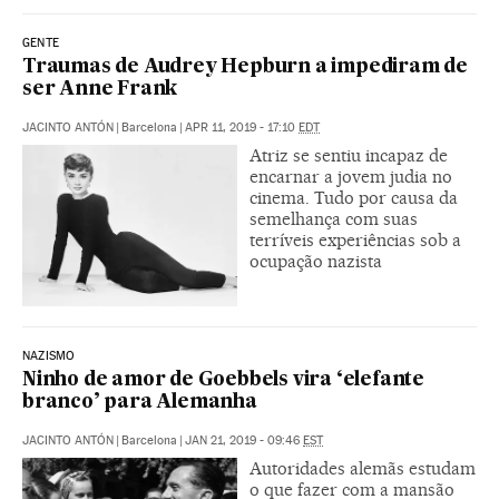
GENTE
Traumas de Audrey Hepburn a impediram de
ser Anne Frank
JACINTO ANTÓN
|
Barcelona
|
APR 11, 2019 - 17:10
EDT
Atriz se sentiu incapaz de
encarnar a jovem judia no
cinema. Tudo por causa da
semelhança com suas
terríveis experiências sob a
ocupação nazista
NAZISMO
Ninho de amor de Goebbels vira ‘elefante
branco’ para Alemanha
JACINTO ANTÓN
|
Barcelona
|
JAN 21, 2019 - 09:46
EST
Autoridades alemãs estudam
o que fazer com a mansão