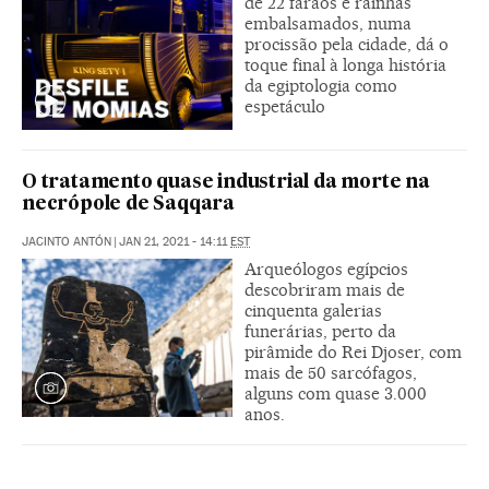
de 22 faraós e rainhas
embalsamados, numa
procissão pela cidade, dá o
toque final à longa história
da egiptologia como
espetáculo
O tratamento quase industrial da morte na
necrópole de Saqqara
JACINTO ANTÓN
|
JAN 21, 2021 - 14:11
EST
Arqueólogos egípcios
descobriram mais de
cinquenta galerias
funerárias, perto da
pirâmide do Rei Djoser, com
mais de 50 sarcófagos,
alguns com quase 3.000
anos.