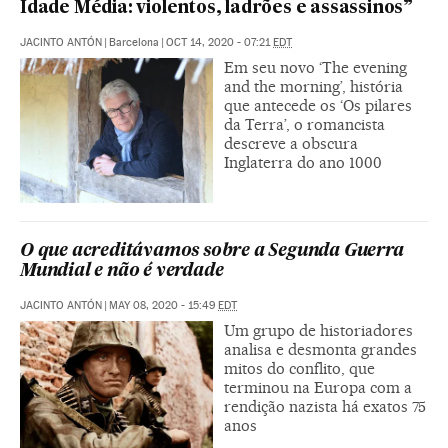
Idade Média: violentos, ladrões e assassinos”
JACINTO ANTÓN
|
Barcelona
|
OCT 14, 2020 - 07:21
EDT
Em seu novo ‘The evening
and the morning’, história
que antecede os ‘Os pilares
da Terra’, o romancista
descreve a obscura
Inglaterra do ano 1000
O que acreditávamos sobre a Segunda Guerra
Mundial e não é verdade
JACINTO ANTÓN
|
MAY 08, 2020 - 15:49
EDT
Um grupo de historiadores
analisa e desmonta grandes
mitos do conflito, que
terminou na Europa com a
rendição nazista há exatos 75
anos