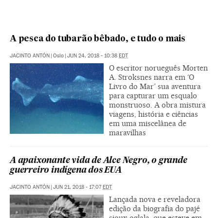
A pesca do tubarão bêbado, e tudo o mais
JACINTO ANTÓN
|
Oslo
|
JUN 24, 2018 - 10:38
EDT
O escritor norueguês Morten
A. Stroksnes narra em ‘O
Livro do Mar’ sua aventura
para capturar um esqualo
monstruoso. A obra mistura
viagens, história e ciências
em uma miscelânea de
maravilhas
A apaixonante vida de Alce Negro, o grande
guerreiro indígena dos EUA
JACINTO ANTÓN
|
JUN 21, 2018 - 17:07
EDT
Lançada nova e reveladora
edição da biografia do pajé
sioux-oglala, que esteve em