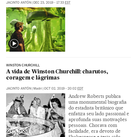
JACINTO ANTÓN
|
DEC 23, 2019 - 17:33
EST
WINSTON CHURCHILL
A vida de Winston Churchill: charutos,
coragem e lágrimas
JACINTO ANTÓN
|
Madri
|
OCT 02, 2019 - 20:02
EDT
Andrew Roberts publica
uma monumental biografia
do estadista britânico que
enfatiza seu lado passional e
aprofunda suas motivações
pessoais. Chorava com
facilidade, era devoto de
Shakespeare e teria sido