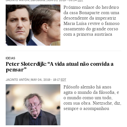
JACINTO ANTÓN
|
Barcelona
|
JUN 03, 2019 - 09:24
EDT
Próximo enlace do herdeiro
da casa Bonaparte com uma
descendente da imperatriz
Maria Luísa revive o famoso
casamento do grande corso
com a princesa austríaca
IDEIAS
Peter Sloterdijk: “A vida atual não convida a
pensar”
JACINTO ANTÓN
|
MAY 04, 2019 - 19:17
EDT
Filósofo alemão há anos
agita o mundo da filosofia, e
o mundo como um todo,
com sua obra. Nietzsche, diz,
sempre o acompanhou