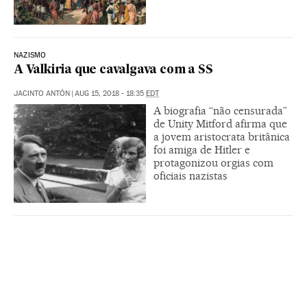
NAZISMO
A Valkiria que cavalgava com a SS
JACINTO ANTÓN
|
AUG 15, 2018 - 18:35
EDT
A biografia “não censurada”
de Unity Mitford afirma que
a jovem aristocrata britânica
foi amiga de Hitler e
protagonizou orgias com
oficiais nazistas