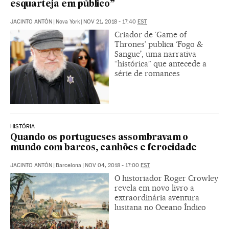
esquarteja em público”
JACINTO ANTÓN
|
Nova York
|
NOV 21, 2018 - 17:40
EST
Criador de ‘Game of
Thrones’ publica ‘Fogo &
Sangue', uma narrativa
“histórica” que antecede a
série de romances
HISTÓRIA
Quando os portugueses assombravam o
mundo com barcos, canhões e ferocidade
JACINTO ANTÓN
|
Barcelona
|
NOV 04, 2018 - 17:00
EST
O historiador Roger Crowley
revela em novo livro a
extraordinária aventura
lusitana no Oceano Índico