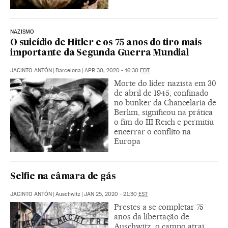
NAZISMO
O suicídio de Hitler e os 75 anos do tiro mais
importante da Segunda Guerra Mundial
JACINTO ANTÓN
|
Barcelona
|
APR 30, 2020 - 16:30
EDT
Morte do líder nazista em 30
de abril de 1945, confinado
no bunker da Chancelaria de
Berlim, significou na prática
o fim do III Reich e permitiu
encerrar o conflito na
Europa
Selfie na câmara de gás
JACINTO ANTÓN
|
Auschwitz
|
JAN 25, 2020 - 21:30
EST
Prestes a se completar 75
anos da libertação de
Auschwitz, o campo atrai