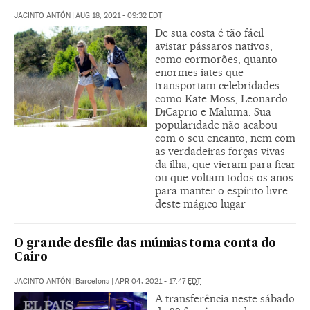
JACINTO ANTÓN
|
AUG 18, 2021 - 09:32
EDT
De sua costa é tão fácil
avistar pássaros nativos,
como cormorões, quanto
enormes iates que
transportam celebridades
como Kate Moss, Leonardo
DiCaprio e Maluma. Sua
popularidade não acabou
com o seu encanto, nem com
as verdadeiras forças vivas
da ilha, que vieram para ficar
ou que voltam todos os anos
para manter o espírito livre
deste mágico lugar
O grande desfile das múmias toma conta do
Cairo
JACINTO ANTÓN
|
Barcelona
|
APR 04, 2021 - 17:47
EDT
A transferência neste sábado