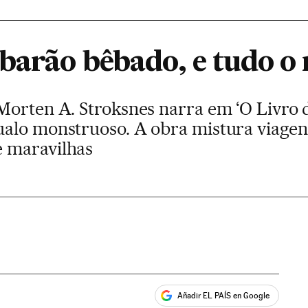
ubarão bêbado, e tudo o
Morten A. Stroksnes narra em ‘O Livro 
lo monstruoso. A obra mistura viagens,
 maravilhas
Añadir EL PAÍS en Google
ales