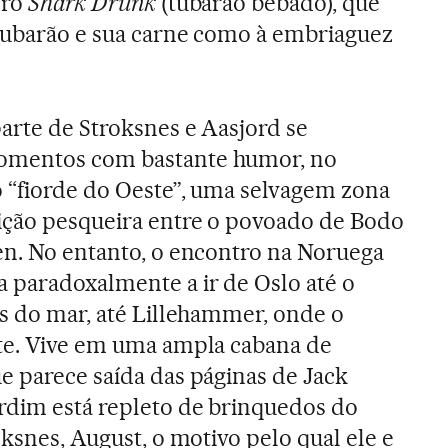
oro
Shark Drunk
(tubarão bêbado), que
 tubarão e sua carne como à embriaguez
arte de Stroksnes e Aasjord se
omentos com bastante humor, no
o “fiorde do Oeste”, uma selvagem zona
ição pesqueira entre o povoado de Bodo
en. No entanto, o encontro na Noruega
 paradoxalmente a ir de Oslo até o
os do mar, até Lillehammer, onde o
nte. Vive em uma ampla cabana de
e parece saída das páginas de Jack
rdim está repleto de brinquedos do
oksnes, August, o motivo pelo qual ele e