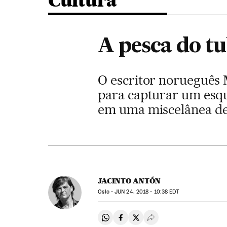
Cultura
A pesca do t
O escritor norueguês 
para capturar um esqua
em uma miscelânea de
JACINTO ANTÓN
Oslo -
JUN
24, 2018 - 10:38
EDT
Compartir en Whatsapp
Compartir en Facebook
Compartir en Twitter
Desplegar Redes Soci