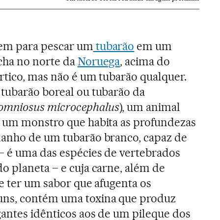
aem para pescar um
tubarão
em um
cha no norte da
Noruega
, acima do
rtico, mas não é um tubarão qualquer.
 tubarão boreal ou tubarão da
omniosus microcephalus
), um animal
, um monstro que habita as profundezas
manho de um tubarão branco, capaz de
 – é uma das espécies de vertebrados
o planeta – e cuja carne, além de
 e ter um sabor que afugenta os
uns, contém uma toxina que produz
gantes idênticos aos de um pileque dos