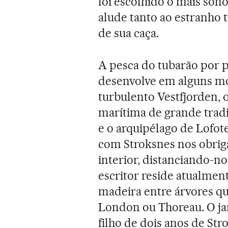
foi escolhido o mais son
alude tanto ao estranho
de sua caça.
A pesca do tubarão por p
desenvolve em alguns m
turbulento Vestfjorden, 
marítima de grande trad
e o arquipélago de Lofot
com Stroksnes nos obriga
interior, distanciando-n
escritor reside atualme
madeira entre árvores qu
London ou Thoreau. O ja
filho de dois anos de Str