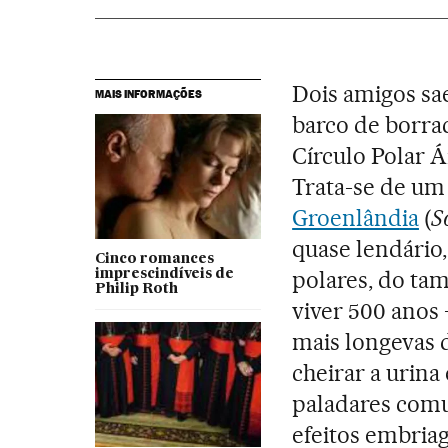
Dois amigos s
MAIS INFORMAÇÕES
barco de borra
Círculo Polar Á
Trata-se de um
Groenlândia
(
S
quase lendário
Cinco romances
polares, do ta
imprescindíveis de
Philip Roth
viver 500 anos
mais longevas d
cheirar a urina
paladares com
efeitos embria