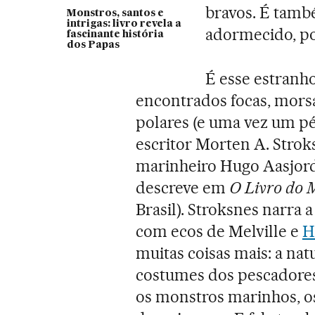
bravos. É tam
Monstros, santos e
intrigas: livro revela a
adormecido, po
fascinante história
dos Papas
É esse estranho
encontrados focas, morsa
polares (e uma vez um p
escritor Morten A. Stroks
marinheiro Hugo Aasjord
descreve em
O Livro do 
Brasil). Stroksnes narra 
com ecos de Melville e
H
muitas coisas mais: a natu
costumes dos pescadores, 
os monstros marinhos, os