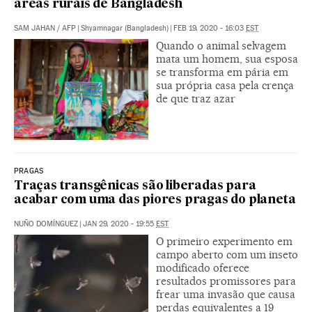
áreas rurais de Bangladesh
SAM JAHAN
/
AFP
|
Shyamnagar (Bangladesh)
|
FEB 19, 2020 - 16:03
EST
Quando o animal selvagem
mata um homem, sua esposa
se transforma em pária em
sua própria casa pela crença
de que traz azar
PRAGAS
Traças transgênicas são liberadas para
acabar com uma das piores pragas do planeta
NUÑO DOMÍNGUEZ
|
JAN 29, 2020 - 19:55
EST
O primeiro experimento em
campo aberto com um inseto
modificado oferece
resultados promissores para
frear uma invasão que causa
perdas equivalentes a 19