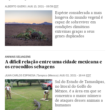
ALBERTO QUERO
|
AUG 13, 2021 - 09:59
EDT
Espécie considerada a mais
longeva do mundo vegetal é
capaz de sobreviver em
condições climáticas
extremas graças a seus
genes duplicados
ANIMAIS SELVAGENS
A difícil relação entre uma cidade mexicana e
os crocodilos selvagens
JUAN CARLOS ESPINOSA
|
Tampico (México)
|
AUG 02, 2021 - 19:44
EDT
Sul do Estado de Tamaulipas,
no litoral do Golfo do
México, é a área em que se
concentra o maior número
de ataques desses animais a
humanos