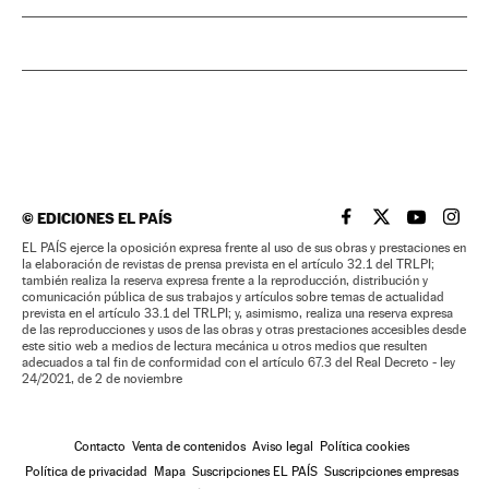
©
EDICIONES EL PAÍS
EL PAÍS BRASIL EN
EL PAÍS BRASI
EL PAÍS B
EL PA
EL PAÍS ejerce la oposición expresa frente al uso de sus obras y prestaciones en
la elaboración de revistas de prensa prevista en el artículo 32.1 del TRLPI;
también realiza la reserva expresa frente a la reproducción, distribución y
comunicación pública de sus trabajos y artículos sobre temas de actualidad
prevista en el artículo 33.1 del TRLPI; y, asimismo, realiza una reserva expresa
de las reproducciones y usos de las obras y otras prestaciones accesibles desde
este sitio web a medios de lectura mecánica u otros medios que resulten
adecuados a tal fin de conformidad con el artículo 67.3 del Real Decreto - ley
24/2021, de 2 de noviembre
Contacto
Venta de contenidos
Aviso legal
Política cookies
Política de privacidad
Mapa
Suscripciones EL PAÍS
Suscripciones empresas