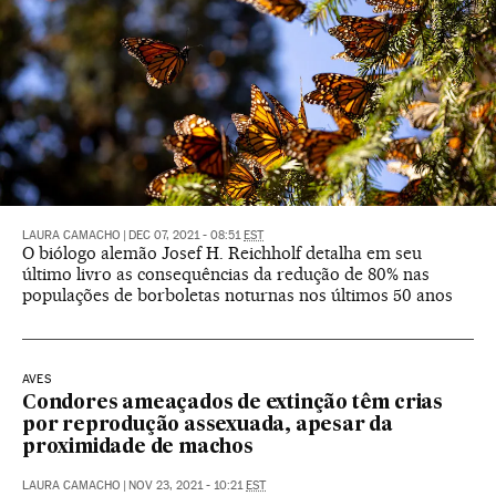
LAURA CAMACHO
|
DEC 07, 2021 - 08:51
EST
O biólogo alemão Josef H. Reichholf detalha em seu
último livro as consequências da redução de 80% nas
populações de borboletas noturnas nos últimos 50 anos
AVES
Condores ameaçados de extinção têm crias
por reprodução assexuada, apesar da
proximidade de machos
LAURA CAMACHO
|
NOV 23, 2021 - 10:21
EST