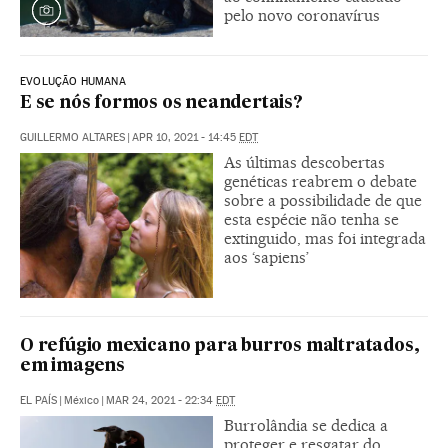
pelo novo coronavírus
EVOLUÇÃO HUMANA
E se nós formos os neandertais?
GUILLERMO ALTARES
|
APR 10, 2021 - 14:45
EDT
As últimas descobertas
genéticas reabrem o debate
sobre a possibilidade de que
esta espécie não tenha se
extinguido, mas foi integrada
aos ‘sapiens’
O refúgio mexicano para burros maltratados,
em imagens
EL PAÍS
|
México
|
MAR 24, 2021 - 22:34
EDT
Burrolândia se dedica a
proteger e resgatar do