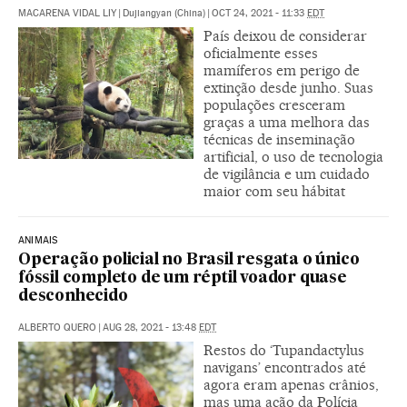
MACARENA VIDAL LIY
|
Dujiangyan (China)
|
OCT 24, 2021 - 11:33
EDT
País deixou de considerar
oficialmente esses
mamíferos em perigo de
extinção desde junho. Suas
populações cresceram
graças a uma melhora das
técnicas de inseminação
artificial, o uso de tecnologia
de vigilância e um cuidado
maior com seu hábitat
ANIMAIS
Operação policial no Brasil resgata o único
fóssil completo de um réptil voador quase
desconhecido
ALBERTO QUERO
|
AUG 28, 2021 - 13:48
EDT
Restos do ‘Tupandactylus
navigans’ encontrados até
agora eram apenas crânios,
mas uma ação da Polícia