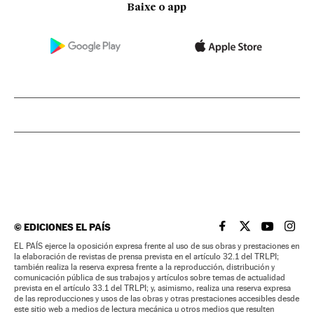
Baixe o app
©
EDICIONES EL PAÍS
EL PAÍS BRASIL EN
EL PAÍS BRASI
EL PAÍS B
EL PA
EL PAÍS ejerce la oposición expresa frente al uso de sus obras y prestaciones en
la elaboración de revistas de prensa prevista en el artículo 32.1 del TRLPI;
también realiza la reserva expresa frente a la reproducción, distribución y
comunicación pública de sus trabajos y artículos sobre temas de actualidad
prevista en el artículo 33.1 del TRLPI; y, asimismo, realiza una reserva expresa
de las reproducciones y usos de las obras y otras prestaciones accesibles desde
este sitio web a medios de lectura mecánica u otros medios que resulten