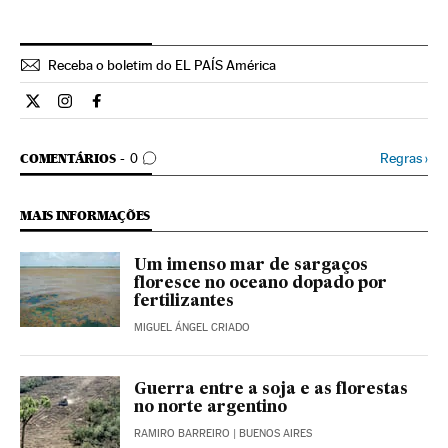
Receba o boletim do EL PAÍS América
Ciencia El País Brasil en Twitter
Ciencia El País Brasil en Instagram
Ciencia El País Brasil en Facebook
COMENTÁRIOS
Regras
›
COMENTÁRIOS
0
MAIS INFORMAÇÕES
Um imenso mar de sargaços
floresce no oceano dopado por
fertilizantes
MIGUEL ÁNGEL CRIADO
Guerra entre a soja e as florestas
no norte argentino
RAMIRO BARREIRO
| BUENOS AIRES