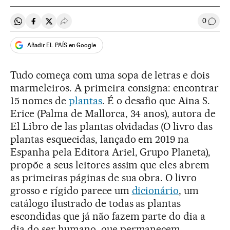
0
Compartir en Whatsapp
Compartir en Facebook
Compartir en Twitter
Desplegar Redes Sociales
Comen
Añadir EL PAÍS en Google
Tudo começa com uma sopa de letras e dois
marmeleiros. A primeira consigna: encontrar
15 nomes de
plantas
. É o desafio que Aina S.
Erice (Palma de Mallorca, 34 anos), autora de
El Libro de las plantas olvidadas (O livro das
plantas esquecidas, lançado em 2019 na
Espanha pela Editora Ariel, Grupo Planeta),
propõe a seus leitores assim que eles abrem
as primeiras páginas de sua obra. O livro
grosso e rígido parece um
dicionário
, um
catálogo ilustrado de todas as plantas
escondidas que já não fazem parte do dia a
dia do ser humano, que permanecem