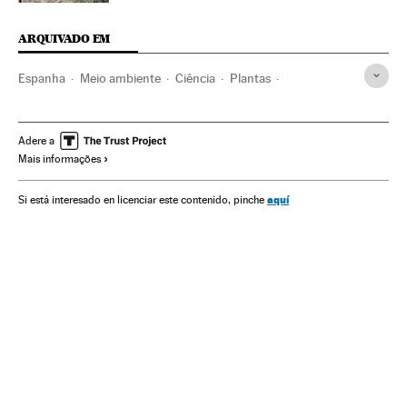
ARQUIVADO EM
Espanha
Meio ambiente
Ciência
Plantas
Biodiversidade
Dicionários
Obras referência
Flora
Livros
Literatura
Cultura
Espécies
Adere a
Mais informações
aquí
Si está interesado en licenciar este contenido, pinche