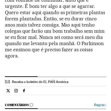
urgente. É bom ter algo a que se agarrar.
Quero estar aqui quando as primeiras plantas
forem plantadas. Então, se eu durar cinco
anos mais talvez consiga. Mas aqui tenho
colegas que farão um bom trabalho sem mim
se eu ficar mal. Nunca sei como será meu dia
quando me levanto pela manhã. O Parkinson
me ensinou que é preciso fazer as coisas
agora.
Receba o boletim do EL PAÍS América
Ciencia El País Brasil en Twitter
Ciencia El País Brasil en Instagram
Ciencia El País Brasil en Facebook
COMENTÁRIOS
Regras
›
COMENTÁRIOS