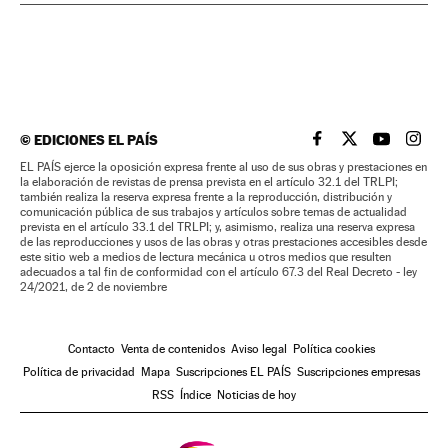
©
EDICIONES EL PAÍS
EL PAÍS BRASIL EN
EL PAÍS BRASI
EL PAÍS B
EL PA
EL PAÍS ejerce la oposición expresa frente al uso de sus obras y prestaciones en
la elaboración de revistas de prensa prevista en el artículo 32.1 del TRLPI;
también realiza la reserva expresa frente a la reproducción, distribución y
comunicación pública de sus trabajos y artículos sobre temas de actualidad
prevista en el artículo 33.1 del TRLPI; y, asimismo, realiza una reserva expresa
de las reproducciones y usos de las obras y otras prestaciones accesibles desde
este sitio web a medios de lectura mecánica u otros medios que resulten
adecuados a tal fin de conformidad con el artículo 67.3 del Real Decreto - ley
24/2021, de 2 de noviembre
Contacto
Venta de contenidos
Aviso legal
Política cookies
Política de privacidad
Mapa
Suscripciones EL PAÍS
Suscripciones empresas
RSS
Índice
Noticias de hoy