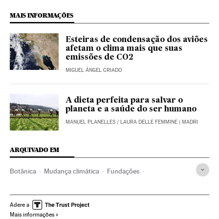
MAIS INFORMAÇÕES
Esteiras de condensação dos aviões
afetam o clima mais que suas
emissões de CO2
MIGUEL ÁNGEL CRIADO
A dieta perfeita para salvar o
planeta e a saúde do ser humano
MANUEL PLANELLES
/
LAURA DELLE FEMMINE
| MADRI
ARQUIVADO EM
Botânica
Mudança climática
Fundações
Contaminação atmosférica
Investigação científica
Contaminação
Problemas ambientais
Medicina
Adere a
Mais informações