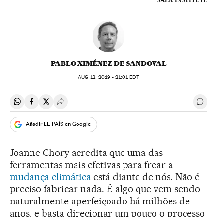
SALK INSTITUTE
PABLO XIMÉNEZ DE SANDOVAL
AUG
12, 2019 - 21:01
EDT
Compartir en Whatsapp
Compartir en Facebook
Compartir en Twitter
Desplegar Redes Sociales
Come
Añadir EL PAÍS en Google
Joanne Chory acredita que uma das
ferramentas mais efetivas para frear a
mudança climática
está diante de nós. Não é
preciso fabricar nada. É algo que vem sendo
naturalmente aperfeiçoado há milhões de
anos, e basta direcionar um pouco o processo