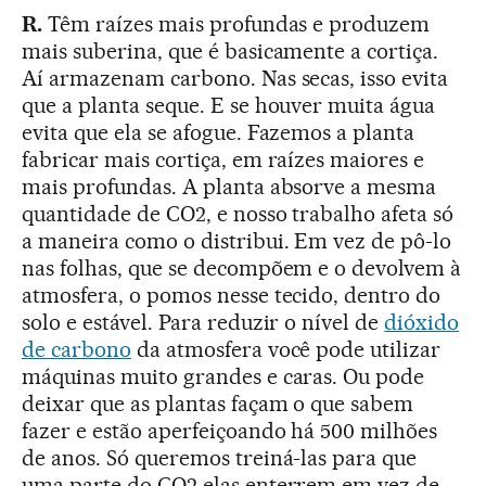
R.
Têm raízes mais profundas e produzem
mais suberina, que é basicamente a cortiça.
Aí armazenam carbono. Nas secas, isso evita
que a planta seque. E se houver muita água
evita que ela se afogue. Fazemos a planta
fabricar mais cortiça, em raízes maiores e
mais profundas. A planta absorve a mesma
quantidade de CO2, e nosso trabalho afeta só
a maneira como o distribui. Em vez de pô-lo
nas folhas, que se decompõem e o devolvem à
atmosfera, o pomos nesse tecido, dentro do
solo e estável. Para reduzir o nível de
dióxido
de carbono
da atmosfera você pode utilizar
máquinas muito grandes e caras. Ou pode
deixar que as plantas façam o que sabem
fazer e estão aperfeiçoando há 500 milhões
de anos. Só queremos treiná-las para que
uma parte do CO2 elas enterrem em vez de