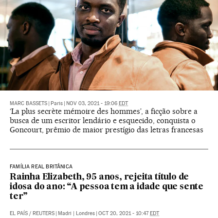
MARC BASSETS
|
Paris
|
NOV 03, 2021 - 19:06
EDT
‘La plus secrète mémoire des hommes’, a ficção sobre a
busca de um escritor lendário e esquecido, conquista o
Goncourt, prêmio de maior prestígio das letras francesas
FAMÍLIA REAL BRITÂNICA
Rainha Elizabeth, 95 anos, rejeita título de
idosa do ano: “A pessoa tem a idade que sente
ter”
EL PAÍS
/
REUTERS
|
Madri | Londres
|
OCT 20, 2021 - 10:47
EDT