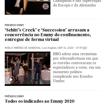
Champions e das Supercopas
da Europa e da Alemanha
PREMIOS EMMY
‘Schitt’s Creek’ e ‘Succession’ arrasam a
concorrência no Emmy do confinamento,
entregue de forma virtual
PABLO XIMÉNEZ DE SANDOVAL
|
Los Ángeles
|
SEP 21, 2020 - 07:57
EDT
HBO adota uma cerimônia
por teleconferência em que
as estrelas convocaram os
espectadores a votar, em um
momento político
complicado nos Estados
Unidos
PRÊMIOS EMMY
Todos os indicados ao Emmy 2020