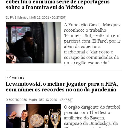
cobertura com uma série de reportagens
sobre a fronteira sul do México
EL PAÍS
|
México
|
JAN 22, 2021 - 20:27
EST
A Fundação García Márquez
reconhece o trabalho
‘Fronteira Sul’, realizado em
parceria com ‘El Faro’, por ir
além da cobertura
tradicional e “dar rosto e
coração às comunidades de
uma região esquecida”
PRÊMIO FIFA
Lewandowski, o melhor jogador para a FIFA,
com números recordes no ano da pandemia
DIEGO TORRES
|
Madri
|
DEC 17, 2020 - 17:47
EST
O órgão dirigente do futebol
premia com The Best o
artilheiro do Bayern,
campeão da Bundesliga, da