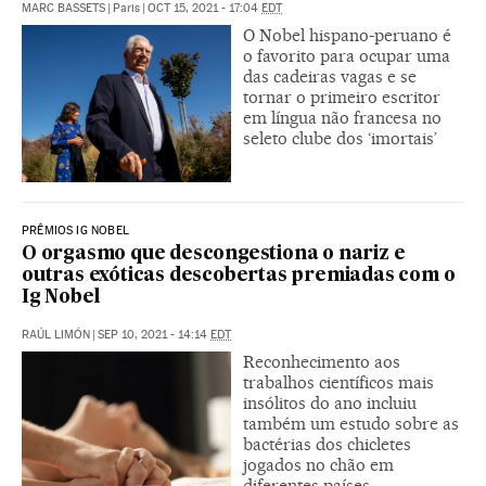
MARC BASSETS
|
Paris
|
OCT 15, 2021 - 17:04
EDT
O Nobel hispano-peruano é
o favorito para ocupar uma
das cadeiras vagas e se
tornar o primeiro escritor
em língua não francesa no
seleto clube dos ‘imortais’
PRÊMIOS IG NOBEL
O orgasmo que descongestiona o nariz e
outras exóticas descobertas premiadas com o
Ig Nobel
RAÚL LIMÓN
|
SEP 10, 2021 - 14:14
EDT
Reconhecimento aos
trabalhos científicos mais
insólitos do ano incluiu
também um estudo sobre as
bactérias dos chicletes
jogados no chão em
diferentes países