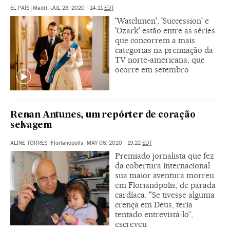
EL PAÍS
|
Madri
|
JUL 28, 2020 - 14:11
EDT
'Watchmen', 'Succession' e
'Ozark' estão entre as séries
que concorrem a mais
categorias na premiação da
TV norte-americana, que
ocorre em setembro
Renan Antunes, um repórter de coração
selvagem
ALINE TORRES
|
Florianópolis
|
MAY 06, 2020 - 19:22
EDT
Premiado jornalista que fez
da cobertura internacional
sua maior aventura morreu
em Florianópolis, de parada
cardíaca. "Se tivesse alguma
crença em Deus, teria
tentado entrevistá-lo”,
escreveu