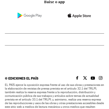
Baixe o app
©
EDICIONES EL PAÍS
EL PAÍS BRASIL EN
EL PAÍS BRASI
EL PAÍS B
EL PA
EL PAÍS ejerce la oposición expresa frente al uso de sus obras y prestaciones en
la elaboración de revistas de prensa prevista en el artículo 32.1 del TRLPI;
también realiza la reserva expresa frente a la reproducción, distribución y
comunicación pública de sus trabajos y artículos sobre temas de actualidad
prevista en el artículo 33.1 del TRLPI; y, asimismo, realiza una reserva expresa
de las reproducciones y usos de las obras y otras prestaciones accesibles desde
este sitio web a medios de lectura mecánica u otros medios que resulten