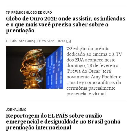
78º PRÊMIOS GLOBO DE OURO
Globo de Ouro 2021: onde assistir, os indicados
e o que mais você precisa saber sobre a
premiação
EL PAÍS
|
São Paulo
|
FEB 25, 2021 - 16:13
EST
78ª edição do prêmio
dedicado ao cinema e à TV
dos EUA acontece neste
domingo, 28 de fevereiro.
‘Prévia do Oscar’ terá
novamente Amy Poehler e
Tina Fey como anfitriãs da
cerimônia parcialmente
presencial e virtual
JORNALISMO
Reportagem do EL PAÍS sobre auxílio
emergencial e desigualdade no Brasil ganha
premiação internacional