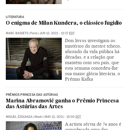
LITERATURA
O enigma de Milan Kundera, o clássico fugidio
MARC BASSETS
|
Paris
|
JUN 12, 2021 - 12:27
EDT
Dois livros investigam os
mistérios do mestre tcheco,
afastado da vida pública há
décadas, e a relação que
mantém com seu país, que
esta semana concedeu-lhe
sua maior glória literária, o
Prêmio Kafka
PRÊMIOS PRINCESA DAS ASTÚRIAS
Marina Abramović ganha o Prêmio Princesa
das Astúrias das Artes
MIGUEL EZQUIAGA
|
Madri
|
MAY 12, 2021 - 15:00
EDT
A artista sérvia de 74 anos é
considerada uma das