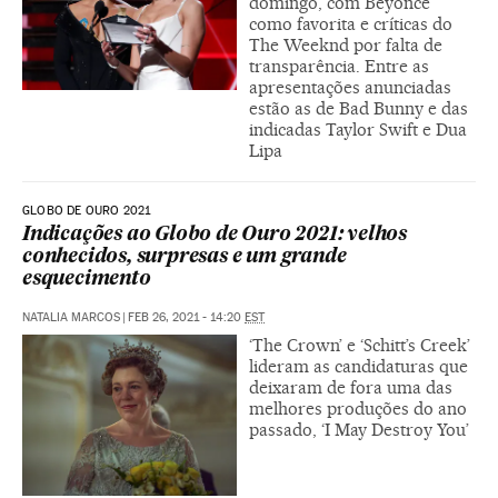
domingo, com Beyoncé
como favorita e críticas do
The Weeknd por falta de
transparência. Entre as
apresentações anunciadas
estão as de Bad Bunny e das
indicadas Taylor Swift e Dua
Lipa
GLOBO DE OURO 2021
Indicações ao Globo de Ouro 2021: velhos
conhecidos, surpresas e um grande
esquecimento
NATALIA MARCOS
|
FEB 26, 2021 - 14:20
EST
‘The Crown’ e ‘Schitt’s Creek’
lideram as candidaturas que
deixaram de fora uma das
melhores produções do ano
passado, ‘I May Destroy You’