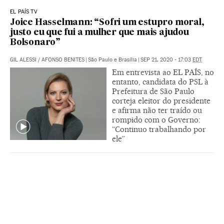
EL PAÍS TV
Joice Hasselmann: “Sofri um estupro moral,
justo eu que fui a mulher que mais ajudou
Bolsonaro”
GIL ALESSI
/
AFONSO BENITES
|
São Paulo e Brasília
|
SEP 21, 2020 - 17:03
EDT
Em entrevista ao EL PAÍS, no
entanto, candidata do PSL à
Prefeitura de São Paulo
corteja eleitor do presidente
e afirma não ter traído ou
rompido com o Governo:
“Continuo trabalhando por
ele”