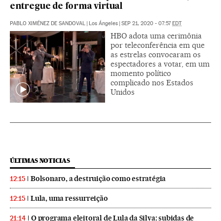
entregue de forma virtual
PABLO XIMÉNEZ DE SANDOVAL
|
Los Ángeles
|
SEP 21, 2020 - 07:57
EDT
HBO adota uma cerimônia
por teleconferência em que
as estrelas convocaram os
espectadores a votar, em um
momento político
complicado nos Estados
Unidos
ÚLTIMAS NOTICIAS
Bolsonaro, a destruição como estratégia
12:15
Lula, uma ressurreição
12:15
O programa eleitoral de Lula da Silva: subidas de
21:14