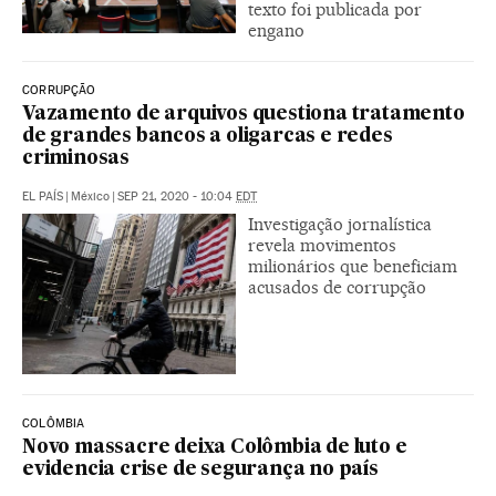
texto foi publicada por
engano
CORRUPÇÃO
Vazamento de arquivos questiona tratamento
de grandes bancos a oligarcas e redes
criminosas
EL PAÍS
|
México
|
SEP 21, 2020 - 10:04
EDT
Investigação jornalística
revela movimentos
milionários que beneficiam
acusados de corrupção
COLÔMBIA
Novo massacre deixa Colômbia de luto e
evidencia crise de segurança no país