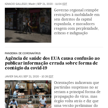
IGNACIO GALLEGO
|
Madri
|
SEP 21, 2020 - 11:04
EDT
Governo regional reimpõe
restrições à mobilidade em
seis distritos da capital
espanhola, e moradores
reagem com perplexidade,
críticas e indignação
PANDEMIA DE CORONAVÍRUS
Agência de saúde dos EUA causa confusão ao
publicar informação errada sobre forma de
contágio da covid-19
JAVIER SALAS
|
SEP 21, 2020 - 10:26
EDT
Orientações indicavam que
partículas suspensas no ar
seriam a principal forma de
propagação do vírus, mas
órgão volta atrás e diz que
uma versão preliminar do