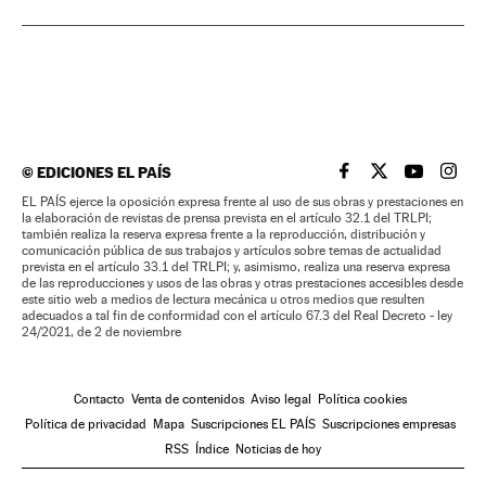
©
EDICIONES EL PAÍS
EL PAÍS BRASIL EN
EL PAÍS BRASI
EL PAÍS B
EL PA
EL PAÍS ejerce la oposición expresa frente al uso de sus obras y prestaciones en
la elaboración de revistas de prensa prevista en el artículo 32.1 del TRLPI;
también realiza la reserva expresa frente a la reproducción, distribución y
comunicación pública de sus trabajos y artículos sobre temas de actualidad
prevista en el artículo 33.1 del TRLPI; y, asimismo, realiza una reserva expresa
de las reproducciones y usos de las obras y otras prestaciones accesibles desde
este sitio web a medios de lectura mecánica u otros medios que resulten
adecuados a tal fin de conformidad con el artículo 67.3 del Real Decreto - ley
24/2021, de 2 de noviembre
Contacto
Venta de contenidos
Aviso legal
Política cookies
Política de privacidad
Mapa
Suscripciones EL PAÍS
Suscripciones empresas
RSS
Índice
Noticias de hoy