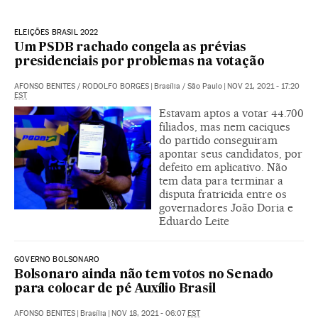
ELEIÇÕES BRASIL 2022
Um PSDB rachado congela as prévias
presidenciais por problemas na votação
AFONSO BENITES
/
RODOLFO BORGES
|
Brasília / São Paulo
|
NOV 21, 2021 - 17:20
EST
Estavam aptos a votar 44.700
filiados, mas nem caciques
do partido conseguiram
apontar seus candidatos, por
defeito em aplicativo. Não
tem data para terminar a
disputa fratricida entre os
governadores João Doria e
Eduardo Leite
GOVERNO BOLSONARO
Bolsonaro ainda não tem votos no Senado
para colocar de pé Auxílio Brasil
AFONSO BENITES
|
Brasília
|
NOV 18, 2021 - 06:07
EST