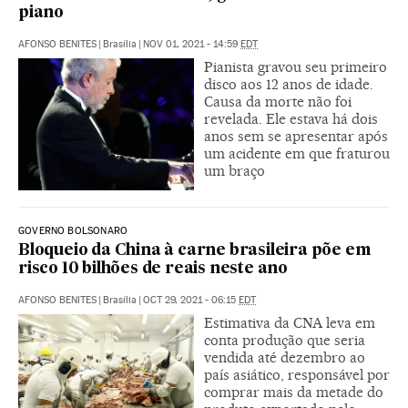
piano
AFONSO BENITES
|
Brasília
|
NOV 01, 2021 - 14:59
EDT
Pianista gravou seu primeiro
disco aos 12 anos de idade.
Causa da morte não foi
revelada. Ele estava há dois
anos sem se apresentar após
um acidente em que fraturou
um braço
GOVERNO BOLSONARO
Bloqueio da China à carne brasileira põe em
risco 10 bilhões de reais neste ano
AFONSO BENITES
|
Brasília
|
OCT 29, 2021 - 06:15
EDT
Estimativa da CNA leva em
conta produção que seria
vendida até dezembro ao
país asiático, responsável por
comprar mais da metade do