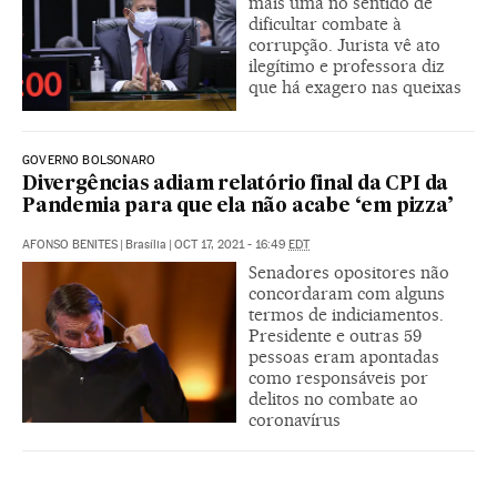
mais uma no sentido de
dificultar combate à
corrupção. Jurista vê ato
ilegítimo e professora diz
que há exagero nas queixas
GOVERNO BOLSONARO
Divergências adiam relatório final da CPI da
Pandemia para que ela não acabe ‘em pizza’
AFONSO BENITES
|
Brasília
|
OCT 17, 2021 - 16:49
EDT
Senadores opositores não
concordaram com alguns
termos de indiciamentos.
Presidente e outras 59
pessoas eram apontadas
como responsáveis por
delitos no combate ao
coronavírus