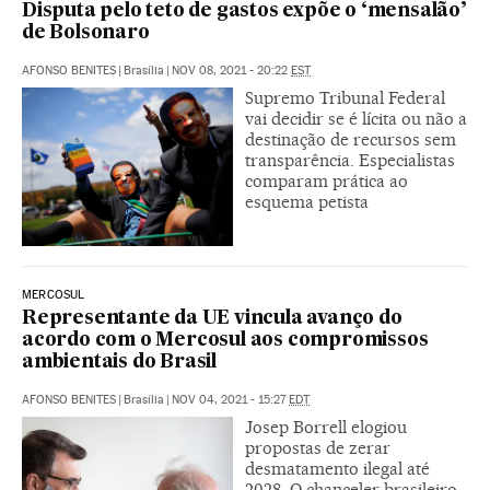
Disputa pelo teto de gastos expõe o ‘mensalão’
de Bolsonaro
AFONSO BENITES
|
Brasília
|
NOV 08, 2021 - 20:22
EST
Supremo Tribunal Federal
vai decidir se é lícita ou não a
destinação de recursos sem
transparência. Especialistas
comparam prática ao
esquema petista
MERCOSUL
Representante da UE vincula avanço do
acordo com o Mercosul aos compromissos
ambientais do Brasil
AFONSO BENITES
|
Brasília
|
NOV 04, 2021 - 15:27
EDT
Josep Borrell elogiou
propostas de zerar
desmatamento ilegal até
2028. O chanceler brasileiro,