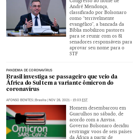
Congresso ao nome de
André Mendonça,
classificado por Bolsonaro
como “terrivelmente
evangélico”, a bancada da
Bíblia mobilizou pastores
para se reunir com os 81
senadores responsáveis para
aprovar seu nome para o
STF
PANDEMIA DE CORONAVÍRUS
Brasil investiga se passageiro que veio da
África do Sul tem a variante ômicron do
coronavírus
AFONSO BENITES
|
Brasília
|
NOV 28, 2021 - 15:03
EST
Homem desembarcou em
Guarulhos no sábado, de
acordo com a Anvisa.
Governo Bolsonaro decidiu
restringir voos de seis países
da África a partir de