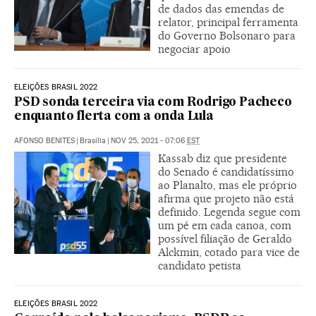
de dados das emendas de
relator, principal ferramenta
do Governo Bolsonaro para
negociar apoio
ELEIÇÕES BRASIL 2022
PSD sonda terceira via com Rodrigo Pacheco
enquanto flerta com a onda Lula
AFONSO BENITES
|
Brasília
|
NOV 25, 2021 - 07:06
EST
Kassab diz que presidente
do Senado é candidatíssimo
ao Planalto, mas ele próprio
afirma que projeto não está
definido. Legenda segue com
um pé em cada canoa, com
possível filiação de Geraldo
Alckmin, cotado para vice de
candidato petista
ELEIÇÕES BRASIL 2022