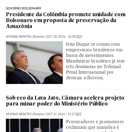
GOVERNO BOLSONARO
Presidente da Colômbia promete unidade com
Bolsonaro em proposta de preservação da
Amazônia
AFONSO BENITES
|
Brasília
|
OCT 19, 2021 - 13:58
EDT
Iván Duque se reuniu com
empresários brasileiros em
busca de investimentos.
Mandatário brasileiro já tem
três denúncias no Tribunal
Penal Internacional por
destruir a floresta,
Sob eco da Lava Jato, Câmara acelera projeto
para minar poder do Ministério Público
AFONSO BENITES
|
Brasília
|
OCT 17, 2021 - 21:17
EDT
Procuradores e promotores
reclamam que manobra é