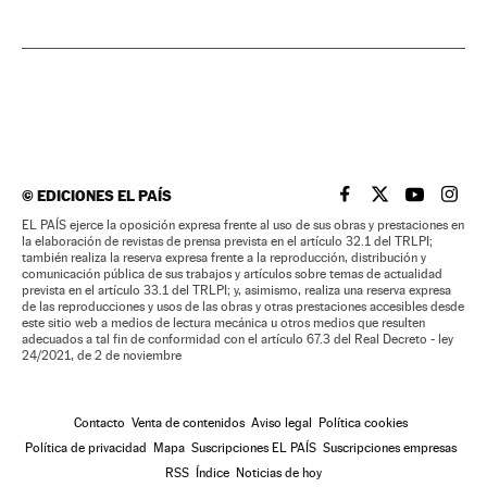
©
EDICIONES EL PAÍS
EL PAÍS BRASIL EN
EL PAÍS BRASI
EL PAÍS B
EL PA
EL PAÍS ejerce la oposición expresa frente al uso de sus obras y prestaciones en
la elaboración de revistas de prensa prevista en el artículo 32.1 del TRLPI;
también realiza la reserva expresa frente a la reproducción, distribución y
comunicación pública de sus trabajos y artículos sobre temas de actualidad
prevista en el artículo 33.1 del TRLPI; y, asimismo, realiza una reserva expresa
de las reproducciones y usos de las obras y otras prestaciones accesibles desde
este sitio web a medios de lectura mecánica u otros medios que resulten
adecuados a tal fin de conformidad con el artículo 67.3 del Real Decreto - ley
24/2021, de 2 de noviembre
Contacto
Venta de contenidos
Aviso legal
Política cookies
Política de privacidad
Mapa
Suscripciones EL PAÍS
Suscripciones empresas
RSS
Índice
Noticias de hoy