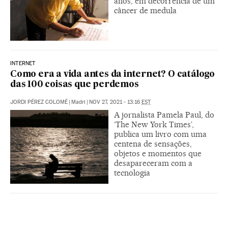
anos, em decorrência de um
câncer de medula
INTERNET
Como era a vida antes da internet? O catálogo
das 100 coisas que perdemos
JORDI PÉREZ COLOMÉ
|
Madri
|
NOV 27, 2021 - 13:16
EST
A jornalista Pamela Paul, do
‘The New York Times’,
publica um livro com uma
centena de sensações,
objetos e momentos que
desapareceram com a
tecnologia