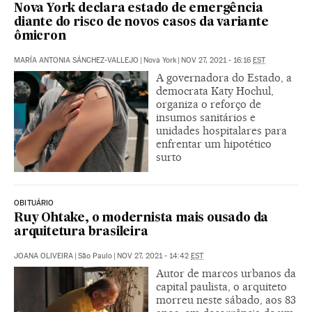
Nova York declara estado de emergência
diante do risco de novos casos da variante
ômicron
MARÍA ANTONIA SÁNCHEZ-VALLEJO
|
Nova York
|
NOV 27, 2021 - 16:16
EST
A governadora do Estado, a
democrata Katy Hochul,
organiza o reforço de
insumos sanitários e
unidades hospitalares para
enfrentar um hipotético
surto
OBITUÁRIO
Ruy Ohtake, o modernista mais ousado da
arquitetura brasileira
JOANA OLIVEIRA
|
São Paulo
|
NOV 27, 2021 - 14:42
EST
Autor de marcos urbanos da
capital paulista, o arquiteto
morreu neste sábado, aos 83