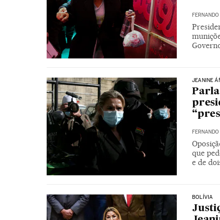
FERNANDO
Preside
muniçõe
Governo
JEANINE Á
Parla
presi
“pres
FERNANDO
Oposiçã
que pede
e de doi
BOLÍVIA
Justi
Jeani