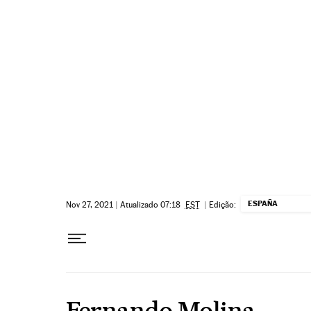
Pular para o conteúdo
ESPAÑA
Nov 27, 2021
|
Atualizado 07:18
EST
|
Edição:
Fernando Molina