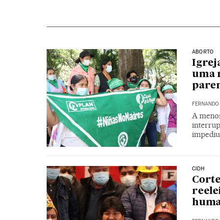
ABORTO
Igrej
uma m
pare
FERNANDO
A menor,
interrup
impediu
CIDH
Corte
reele
hum