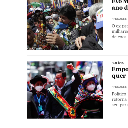
Evo M
ano d
FERNANDO
O ex-pr
milhare
de coca
BOLÍVIA
Empos
quer 
FERNANDO
Político
retorna
seu par