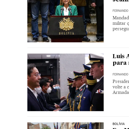
FERNANDO
Mandado
militar
persegu
Luis 
para 
FERNANDO
Preside
volte a
Armadas
BOLÍVIA