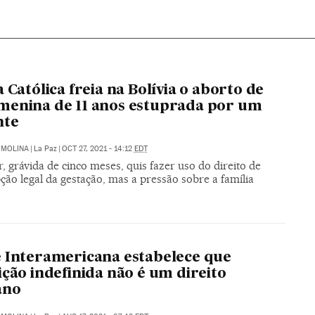
a Católica freia na Bolívia o aborto de
enina de 11 anos estuprada por um
nte
 MOLINA
|
La Paz
|
OCT 27, 2021 - 14:12
EDT
 grávida de cinco meses, quis fazer uso do direito de
ção legal da gestação, mas a pressão sobre a família
 Interamericana estabelece que
ição indefinida não é um direito
ano