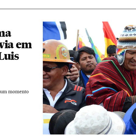
uma
via em
Luis
em um momento