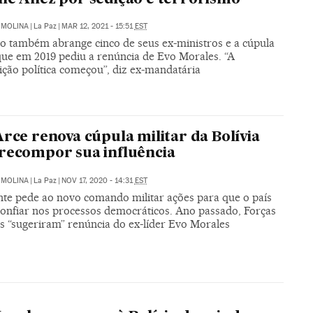
 MOLINA
|
La Paz
|
MAR 12, 2021 - 15:51
EST
 também abrange cinco de seus ex-ministros e a cúpula
 que em 2019 pediu a renúncia de Evo Morales. “A
ição política começou”, diz ex-mandatária
Arce renova cúpula militar da Bolívia
recompor sua influência
 MOLINA
|
La Paz
|
NOV 17, 2020 - 14:31
EST
nte pede ao novo comando militar ações para que o país
 confiar nos processos democráticos. Ano passado, Forças
 “sugeriram” renúncia do ex-líder Evo Morales