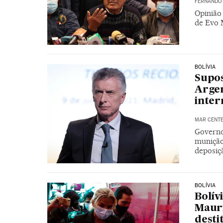
FERNANDO
Opinião 
de Evo 
BOLÍVIA
Supo
Argen
inter
MAR CENT
Governo
munição
deposiç
BOLÍVIA
Bolív
Mauri
desti