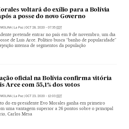
orales voltará do exílio para a Bolívia
após a posse do novo Governo
 MOLINA
|
La Paz
|
OCT 28, 2020 - 07:35
EDT
idente pretende entrar no país em 9 de novembro, um dia
osse de Luis Arce. Político busca “banho de popularidade”
rejeição intensa de segmentos da população
ção oficial na Bolívia confirma vitória
is Arce com 55,1% dos votos
 MOLINA
|
La Paz
|
OCT 23, 2020 - 12:03
EDT
to do ex-presidente Evo Morales ganha em primeiro
om uma vantagem superior a 26 pontos sobre o principal
rio, Carlos Mesa