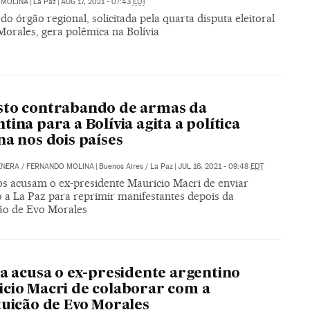
 MOLINA
|
La Paz
|
AUG 17, 2021 - 07:43
EDT
do órgão regional, solicitada pela quarta disputa eleitoral
Morales, gera polêmica na Bolívia
sto contrabando de armas da
tina para a Bolívia agita a política
na nos dois países
ENERA
/
FERNANDO MOLINA
|
Buenos Aires / La Paz
|
JUL 16, 2021 - 09:48
EDT
s acusam o ex-presidente Mauricio Macri de enviar
 a La Paz para reprimir manifestantes depois da
ão de Evo Morales
ia acusa o ex-presidente argentino
cio Macri de colaborar com a
tuição de Evo Morales