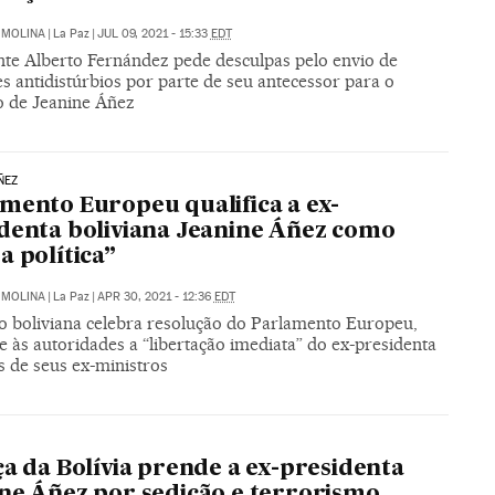
 MOLINA
|
La Paz
|
JUL 09, 2021 - 15:33
EDT
nte Alberto Fernández pede desculpas pelo envio de
s antidistúrbios por parte de seu antecessor para o
 de Jeanine Áñez
ÑEZ
mento Europeu qualifica a ex-
denta boliviana Jeanine Áñez como
a política”
 MOLINA
|
La Paz
|
APR 30, 2021 - 12:36
EDT
o boliviana celebra resolução do Parlamento Europeu,
 às autoridades a “libertação imediata” do ex-presidenta
s de seus ex-ministros
ça da Bolívia prende a ex-presidenta
ne Áñez por sedição e terrorismo