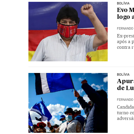
BOLÍVIA
Evo M
logo 
FERNANDO
Ex-pres
após a p
contra 
BOLÍVIA
Apura
de Lu
FERNANDO
Candida
turno c
adversá