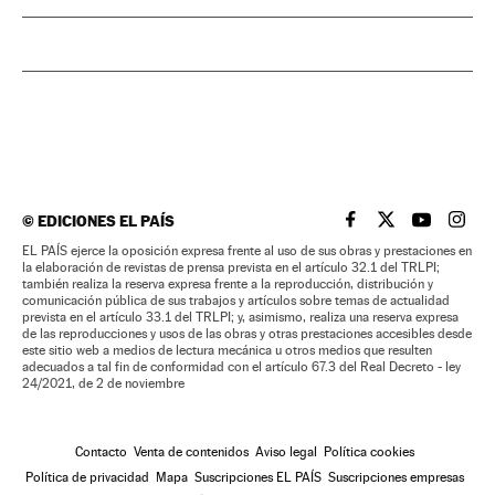
©
EDICIONES EL PAÍS
EL PAÍS BRASIL EN
EL PAÍS BRASI
EL PAÍS B
EL PA
EL PAÍS ejerce la oposición expresa frente al uso de sus obras y prestaciones en
la elaboración de revistas de prensa prevista en el artículo 32.1 del TRLPI;
también realiza la reserva expresa frente a la reproducción, distribución y
comunicación pública de sus trabajos y artículos sobre temas de actualidad
prevista en el artículo 33.1 del TRLPI; y, asimismo, realiza una reserva expresa
de las reproducciones y usos de las obras y otras prestaciones accesibles desde
este sitio web a medios de lectura mecánica u otros medios que resulten
adecuados a tal fin de conformidad con el artículo 67.3 del Real Decreto - ley
24/2021, de 2 de noviembre
Contacto
Venta de contenidos
Aviso legal
Política cookies
Política de privacidad
Mapa
Suscripciones EL PAÍS
Suscripciones empresas