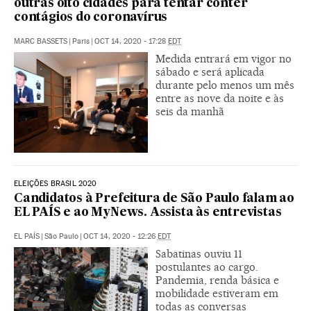
outras oito cidades para tentar conter
contágios do coronavírus
MARC BASSETS
|
Paris
|
OCT 14, 2020 - 17:28
EDT
Medida entrará em vigor no
sábado e será aplicada
durante pelo menos um mês
entre as nove da noite e às
seis da manhã
ELEIÇÕES BRASIL 2020
Candidatos à Prefeitura de São Paulo falam ao
EL PAÍS e ao MyNews. Assista às entrevistas
EL PAÍS
|
São Paulo
|
OCT 14, 2020 - 12:26
EDT
Sabatinas ouviu 11
postulantes ao cargo.
Pandemia, renda básica e
mobilidade estiveram em
todas as conversas