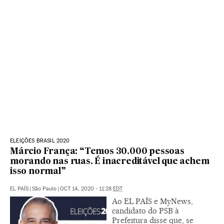
ELEIÇÕES BRASIL 2020
Márcio França: “Temos 30.000 pessoas
morando nas ruas. É inacreditável que achem
isso normal”
EL PAÍS
|
São Paulo
|
OCT 14, 2020 - 11:28
EDT
Ao EL PAÍS e MyNews,
candidato do PSB à
Prefeitura disse que, se