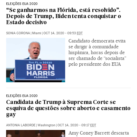
ELEIÇÕES EUA 2020
“Se ganharmos na Flórida, está resolvido”.
Depois de Trump, Biden tenta conquistar o
Estado decisivo
SONIA CORONA
|
Miami
|
OCT 14, 2020 - 09:53
EDT
Candidato democrata evita
se dirigir à comunidade
hispânica, horas depois de
ser chamado de “socialista”
pelo presidente dos EUA
ELEIÇÕES EUA 2020
Candidata de Trump à Suprema Corte se
esquiva de questões sobre aborto e casamento
gay
ANTONIA LABORDE
|
Washington
|
OCT 14, 2020 - 09:17
EDT
Amy Coney Barrett descarta