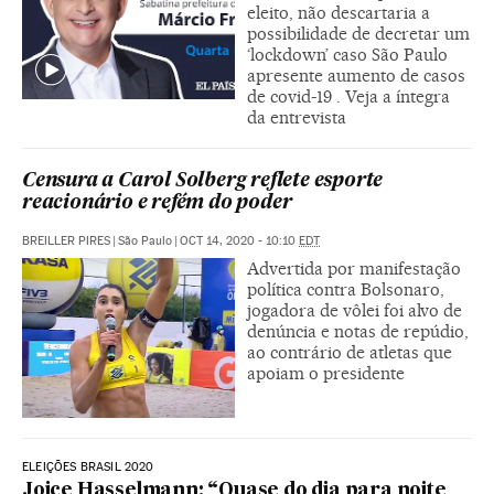
eleito, não descartaria a
possibilidade de decretar um
‘lockdown’ caso São Paulo
apresente aumento de casos
de covid-19 . Veja a íntegra
da entrevista
Censura a Carol Solberg reflete esporte
reacionário e refém do poder
BREILLER PIRES
|
São Paulo
|
OCT 14, 2020 - 10:10
EDT
Advertida por manifestação
política contra Bolsonaro,
jogadora de vôlei foi alvo de
denúncia e notas de repúdio,
ao contrário de atletas que
apoiam o presidente
ELEIÇÕES BRASIL 2020
Joice Hasselmann: “Quase do dia para noite