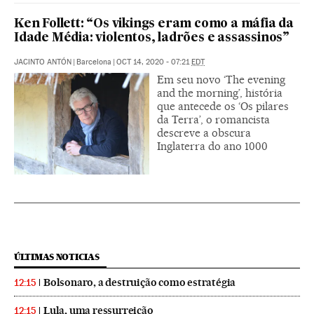
Ken Follett: “Os vikings eram como a máfia da
Idade Média: violentos, ladrões e assassinos”
JACINTO ANTÓN
|
Barcelona
|
OCT 14, 2020 - 07:21
EDT
Em seu novo ‘The evening
and the morning’, história
que antecede os ‘Os pilares
da Terra’, o romancista
descreve a obscura
Inglaterra do ano 1000
ÚLTIMAS NOTICIAS
Bolsonaro, a destruição como estratégia
12:15
Lula, uma ressurreição
12:15