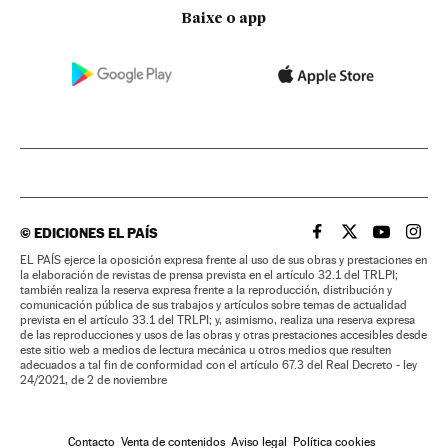
Baixe o app
©
EDICIONES EL PAÍS
EL PAÍS BRASIL EN
EL PAÍS BRASI
EL PAÍS B
EL PA
EL PAÍS ejerce la oposición expresa frente al uso de sus obras y prestaciones en
la elaboración de revistas de prensa prevista en el artículo 32.1 del TRLPI;
también realiza la reserva expresa frente a la reproducción, distribución y
comunicación pública de sus trabajos y artículos sobre temas de actualidad
prevista en el artículo 33.1 del TRLPI; y, asimismo, realiza una reserva expresa
de las reproducciones y usos de las obras y otras prestaciones accesibles desde
este sitio web a medios de lectura mecánica u otros medios que resulten
adecuados a tal fin de conformidad con el artículo 67.3 del Real Decreto - ley
24/2021, de 2 de noviembre
Contacto
Venta de contenidos
Aviso legal
Política cookies