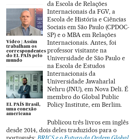
da Escola de Relações
Internacionais da FGV, a
Escola de História e Ciências
Sociais em São Paulo (CPDOC-
SP) e o MBA em Relações
Internacionais. Antes, foi
Vídeo | Assim
trabalham os
professor visitante na
correspondentes
do EL PAÍS pelo
Universidade de São Paulo e
mundo
na Escola de Estudos
Internacionais da
Universidade Jawaharlal
Nehru (JNU), em Nova Deli. É
membro do Global Public
Policy Institute, em Berlim.
EL PAÍS Brasil,
uma conexão
americana
Publicou três livros em inglês
desde 2014, dois deles traduzidos para o
português:
BRICS e o Futuro da Ordem Global