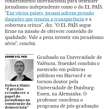
conhecimento internacional para defender
jornalismo independente como o do EL PAÍS.
“
Em vários países, jornais sofrem pressão
daqueles que temem a transparência
e a
cobertura crítica”, diz. “O EL PAÍS segue
firme na missão de oferecer conteúdo de
qualidade. Vale a pena investir em jornalismo
sério”, conclui.
Graduado na Universidade de
ASSINE O EL PAÍS
Valência, Stuenkel concluiu o
mestrado em políticas
públicas em Harvard e se
tornou doutor pela
Debora Diniz:
Universidade de Duisburg-
“É preciso
Essen, na Alemanha. O
reconhecer o
papel do
professor coordena o
jornalismo na
construção da
programa de pós-graduação
democracia”