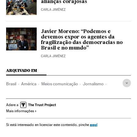
alianças corajosas
CARLA JIMÉNEZ
Javier Moreno: “Podemos e
devemos expor os agentes da
fragilização das democracias no
Brasil e no mundo”
CARLA JIMÉNEZ
ARQUIVADO EM
Brasil
América
Meios comunicação
Jornalismo
Democracia
El País
Grupo Prisa
Extrema direita
Jornalismo investigação
Adere a
Mais informações
aquí
Si está interesado en licenciar este contenido, pinche