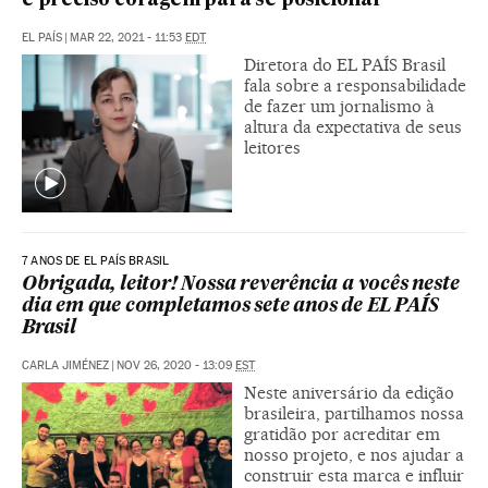
é preciso coragem para se posicionar”
EL PAÍS
|
MAR 22, 2021 - 11:53
EDT
Diretora do EL PAÍS Brasil
fala sobre a responsabilidade
de fazer um jornalismo à
altura da expectativa de seus
leitores
7 ANOS DE EL PAÍS BRASIL
Obrigada, leitor! Nossa reverência a vocês neste
dia em que completamos sete anos de EL PAÍS
Brasil
CARLA JIMÉNEZ
|
NOV 26, 2020 - 13:09
EST
Neste aniversário da edição
brasileira, partilhamos nossa
gratidão por acreditar em
nosso projeto, e nos ajudar a
construir esta marca e influir