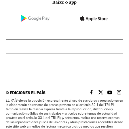
Baixe o app
©
EDICIONES EL PAÍS
EL PAÍS BRASIL EN
EL PAÍS BRASI
EL PAÍS B
EL PA
EL PAÍS ejerce la oposición expresa frente al uso de sus obras y prestaciones en
la elaboración de revistas de prensa prevista en el artículo 32.1 del TRLPI;
también realiza la reserva expresa frente a la reproducción, distribución y
comunicación pública de sus trabajos y artículos sobre temas de actualidad
prevista en el artículo 33.1 del TRLPI; y, asimismo, realiza una reserva expresa
de las reproducciones y usos de las obras y otras prestaciones accesibles desde
este sitio web a medios de lectura mecánica u otros medios que resulten