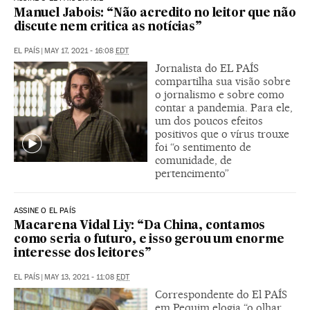
Manuel Jabois: “Não acredito no leitor que não
discute nem critica as notícias”
EL PAÍS
|
MAY 17, 2021 - 16:08
EDT
Jornalista do EL PAÍS
compartilha sua visão sobre
o jornalismo e sobre como
contar a pandemia. Para ele,
um dos poucos efeitos
positivos que o vírus trouxe
foi “o sentimento de
comunidade, de
pertencimento”
ASSINE O EL PAÍS
Macarena Vidal Liy: “Da China, contamos
como seria o futuro, e isso gerou um enorme
interesse dos leitores”
EL PAÍS
|
MAY 13, 2021 - 11:08
EDT
Correspondente do El PAÍS
em Pequim elogia “o olhar