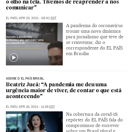
o olho na tela. Tivemos de reaprender a nos
comunicar”
EL PAÍS
|
APR 23, 2021 - 08:42
EDT
A pandemia do coronavírus
trouxe uma nova dinâmica
para jornalismo que teve de
se reinventar, diz o
correspondente do EL PAÍS
em Brasília
ASSINE O EL PAÍS BRASIL
Beatriz Jucá: “A pandemia me deu uma
urgência maior de viver, de contar o que está
acontecendo”
EL PAÍS
|
APR 16, 2021 - 11:29
EDT
Na cobertura da covid-19,
repórter do EL PAÍS fala do
compromisso de escrever
sobre um Brasil plural e