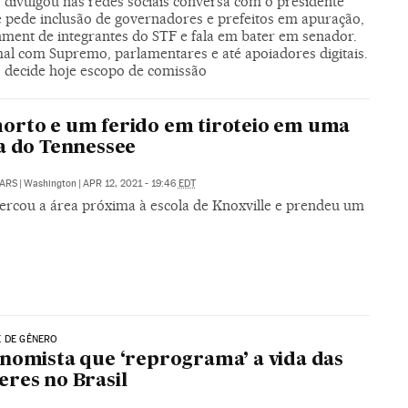
 divulgou nas redes sociais conversa com o presidente
e pede inclusão de governadores e prefeitos em apuração,
ment de integrantes do STF e fala em bater em senador.
al com Supremo, parlamentares e até apoiadores digitais.
 decide hoje escopo de comissão
rto e um ferido em tiroteio em uma
a do Tennessee
ARS
|
Washington
|
APR 12, 2021 - 19:46
EDT
 cercou a área próxima à escola de Knoxville e prendeu um
o
E DE GÊNERO
nomista que ‘reprograma’ a vida das
res no Brasil