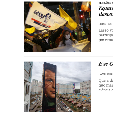
ELEIÇÕES
Equad
desco
JORGE GAL
Lasso ve
partici
porcent
E se 
JAMIL CHA
Que a da
que mar
ciência