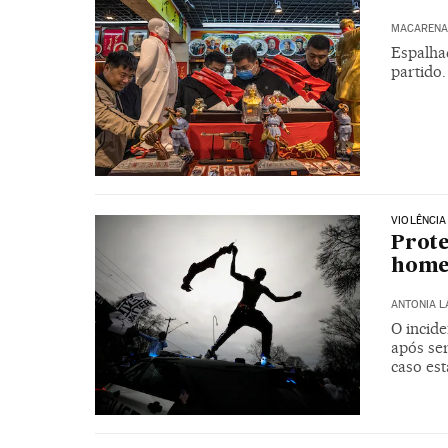
MACARENA 
Espalha
partido
VIOLÊNCIA
Prote
homem
ANTONIA 
O incid
após se
caso es