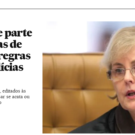
 parte
as de
regras
ícias
, editados às
ar se acata ou
o