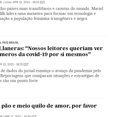
EL
|
Lima
|
APR 12, 2021 - 19:01
EDT
os países mais transfóbicos e racistas do mundo, Mariel
lk lidera uma iniciativa para formar em tecnologia e
ação a população feminina transgênera e negra
L PAÍS BRASIL
Llaneras: “Nossos leitores queriam ver
meros da covid-19 por si mesmos”
R 12, 2021 - 18:15
EDT
a de dados do jornal esmiúça o avanço da pandemia pelo
Reportagens que comparam situações e estratégias de
ís são um ponto forte
, pão e meio quilo de amor, por favor
ER
|
APR 12, 2021 - 16:30
EDT