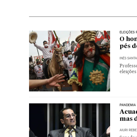
ELEIÇÕES 
O hom
pés d
INÉS SANT
Professo
eleições
PANDEMIA
Acuad
mas d
AIURI REB