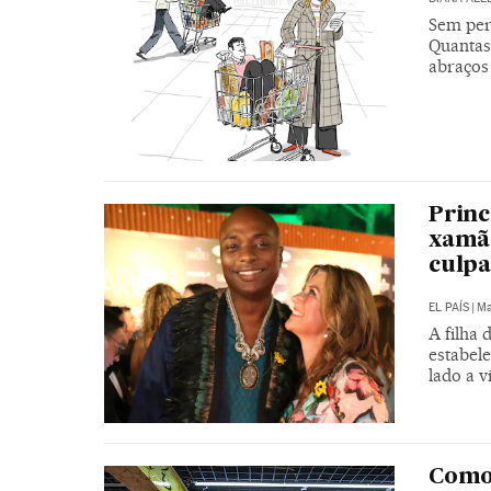
Sem perc
Quantas
abraços
Princ
xamã
culpa
EL PAÍS
|
Ma
A filha
estabele
lado a 
Como