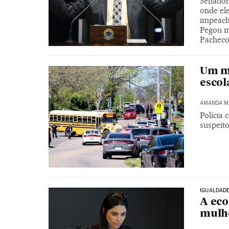
Senador
onde el
impeach
Pegou m
Pacheco
Um mo
escol
AMANDA M
Polícia
suspeit
IGUALDAD
A eco
mulhe