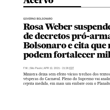
Acervo
GOVERNO BOLSONARO
Rosa Weber suspende
de decretos pró-arm
Bolsonaro e cita que 
podem fortalecer mil
F.M.
|
São Paulo
|
APR 12, 2021 - 21:28
EDT
Ministra deixa sem efeito vários trechos dos textos
vésperas do Carnaval. Pleno do Supremo vai analis
rejeita medida, em mais um embate com o Planalt