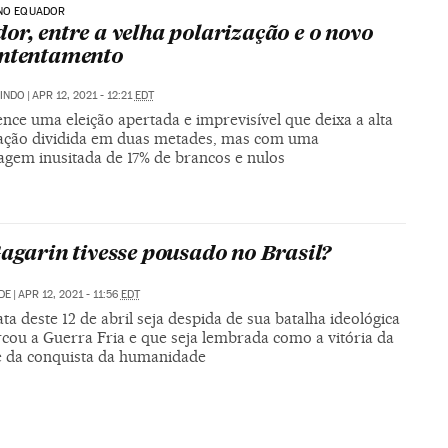
 NO EQUADOR
or, entre a velha polarização e o novo
ntentamento
INDO
|
APR 12, 2021 - 12:21
EDT
nce uma eleição apertada e imprevisível que deixa a alta
pação dividida em duas metades, mas com uma
agem inusitada de 17% de brancos e nulos
Gagarin tivesse pousado no Brasil?
DE
|
APR 12, 2021 - 11:56
EDT
ta deste 12 de abril seja despida de sua batalha ideológica
cou a Guerra Fria e que seja lembrada como a vitória da
 e da conquista da humanidade