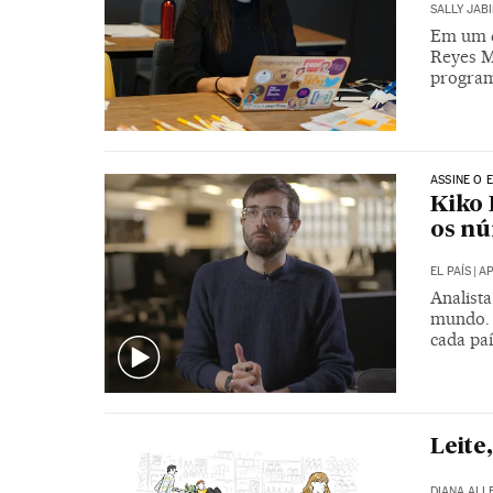
SALLY JABI
Em um d
Reyes Mi
program
ASSINE O E
Kiko 
os nú
EL PAÍS
|
AP
Analist
mundo. 
cada pa
Leite
DIANA ALL