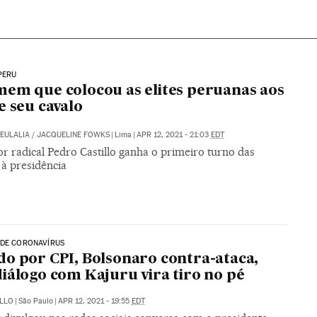
PERU
em que colocou as elites peruanas aos
e seu cavalo
AEULALIA
/
JACQUELINE FOWKS
|
Lima
|
APR 12, 2021 - 21:03
EDT
r radical Pedro Castillo ganha o primeiro turno das
 à presidência
 DE CORONAVÍRUS
o por CPI, Bolsonaro contra-ataca,
iálogo com Kajuru vira tiro no pé
ELLO
|
São Paulo
|
APR 12, 2021 - 19:55
EDT