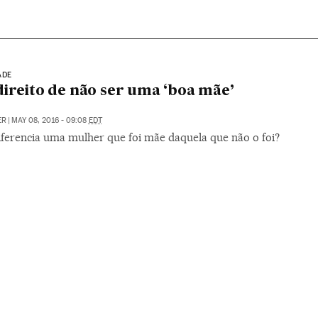
ADE
direito de não ser uma ‘boa mãe’
ER
|
MAY 08, 2016 - 09:08
EDT
iferencia uma mulher que foi mãe daquela que não o foi?