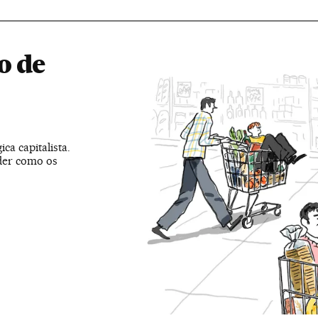
o de
ca capitalista.
der como os