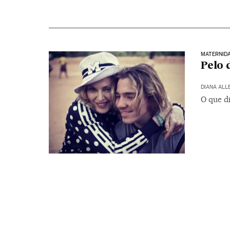
MATERNID
Pelo 
DIANA ALL
O que d