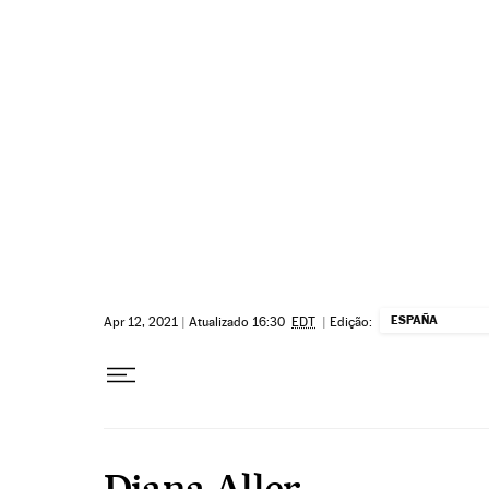
Pular para o conteúdo
ESPAÑA
Apr 12, 2021
|
Atualizado 16:30
EDT
|
Edição:
Diana Aller