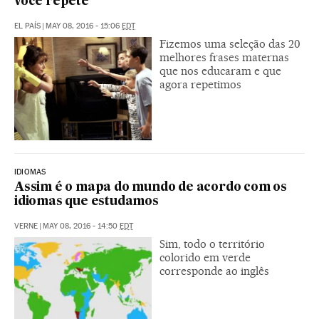
você repete
EL PAÍS
|
MAY 08, 2016 - 15:06
EDT
Fizemos uma seleção das 20
melhores frases maternas
que nos educaram e que
agora repetimos
IDIOMAS
Assim é o mapa do mundo de acordo com os
idiomas que estudamos
VERNE
|
MAY 08, 2016 - 14:50
EDT
Sim, todo o território
colorido em verde
corresponde ao inglês