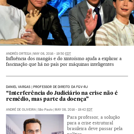
ANDRÉS ORTEGA
|
MAY 08, 2016 - 19:50
EDT
Influência dos mangás e do xintoísmo ajuda a explicar a
fascinação que há no país por máquinas inteligentes
DANIEL VARGAS | PROFESSOR DE DIREITO DA FGV-RJ
“Interferência do Judiciário na crise não é
remédio, mas parte da doença”
ANDRÉ DE OLIVEIRA
|
São Paulo
|
MAY 08, 2016 - 19:42
EDT
Para professor, a solução
para a crise estrutural
brasileira deve passar pela