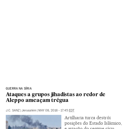
GUERRA NA SÍRIA
Ataques a grupos jihadistas ao redor de
Aleppo ameaçam trégua
J.C. SANZ
|
Jerusalém
|
MAY 08, 2016 - 17:45
EDT
Artilharia turca destrói
posições do Estado Islâmico,
e aviação do regime sírio