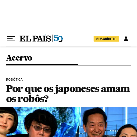
Pular para o conteúdo
SUSCRÍBETE
Acervo
ROBÓTICA
Por que os japoneses amam
os robôs?