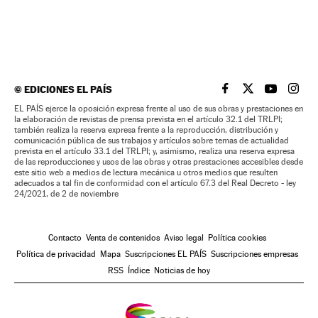
©
EDICIONES EL PAÍS
EL PAÍS BRASIL EN
EL PAÍS BRASI
EL PAÍS B
EL PA
EL PAÍS ejerce la oposición expresa frente al uso de sus obras y prestaciones en
la elaboración de revistas de prensa prevista en el artículo 32.1 del TRLPI;
también realiza la reserva expresa frente a la reproducción, distribución y
comunicación pública de sus trabajos y artículos sobre temas de actualidad
prevista en el artículo 33.1 del TRLPI; y, asimismo, realiza una reserva expresa
de las reproducciones y usos de las obras y otras prestaciones accesibles desde
este sitio web a medios de lectura mecánica u otros medios que resulten
adecuados a tal fin de conformidad con el artículo 67.3 del Real Decreto - ley
24/2021, de 2 de noviembre
Contacto
Venta de contenidos
Aviso legal
Política cookies
Política de privacidad
Mapa
Suscripciones EL PAÍS
Suscripciones empresas
RSS
Índice
Noticias de hoy