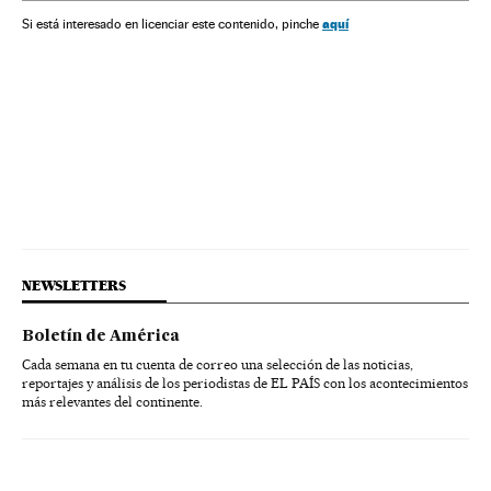
Espaços naturais
América Latina
Urbanismo
aquí
Si está interesado en licenciar este contenido, pinche
Fontes energia
Problemas sociais
Energia
Meio ambiente
América do Sul
América
NEWSLETTERS
Boletín de América
Cada semana en tu cuenta de correo una selección de las noticias,
reportajes y análisis de los periodistas de EL PAÍS con los acontecimientos
más relevantes del continente.