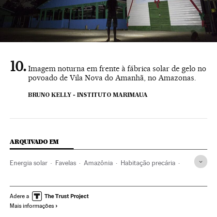
Imagem noturna em frente à fábrica solar de gelo no
povoado de Vila Nova do Amanhã, no Amazonas.
BRUNO KELLY - INSTITUTO MARIMAUA
ARQUIVADO EM
Energia solar
Favelas
Amazônia
Habitação precária
Favelização
Rio de Janeiro
Paraíba
Estado Rio de Janeiro
Reservas naturais
Adere a
Mais informações
Energias renováveis
Brasil
Habitação