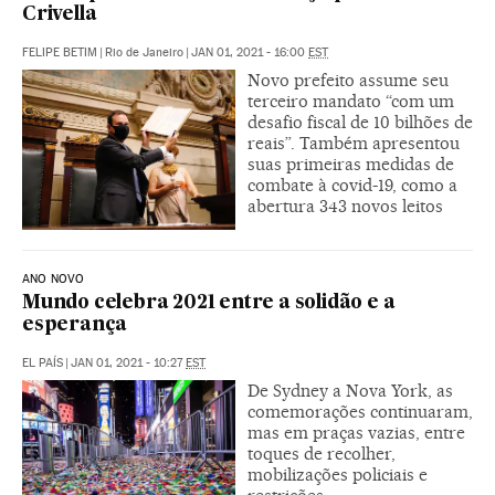
Crivella
FELIPE BETIM
|
Rio de Janeiro
|
JAN 01, 2021 - 16:00
EST
Novo prefeito assume seu
terceiro mandato “com um
desafio fiscal de 10 bilhões de
reais”. Também apresentou
suas primeiras medidas de
combate à covid-19, como a
abertura 343 novos leitos
ANO NOVO
Mundo celebra 2021 entre a solidão e a
esperança
EL PAÍS
|
JAN 01, 2021 - 10:27
EST
De Sydney a Nova York, as
comemorações continuaram,
mas em praças vazias, entre
toques de recolher,
mobilizações policiais e