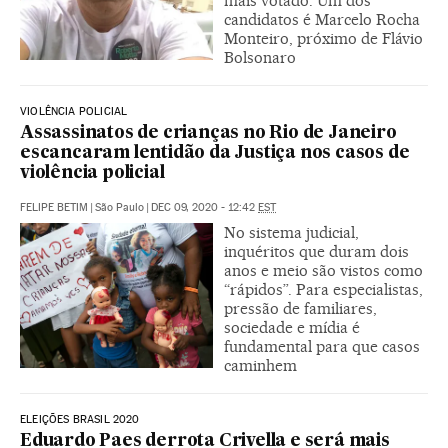
mais votado. Um dos
candidatos é Marcelo Rocha
Monteiro, próximo de Flávio
Bolsonaro
VIOLÊNCIA POLICIAL
Assassinatos de crianças no Rio de Janeiro
escancaram lentidão da Justiça nos casos de
violência policial
FELIPE BETIM
|
São Paulo
|
DEC 09, 2020 - 12:42
EST
No sistema judicial,
inquéritos que duram dois
anos e meio são vistos como
“rápidos”. Para especialistas,
pressão de familiares,
sociedade e mídia é
fundamental para que casos
caminhem
ELEIÇÕES BRASIL 2020
Eduardo Paes derrota Crivella e será mais