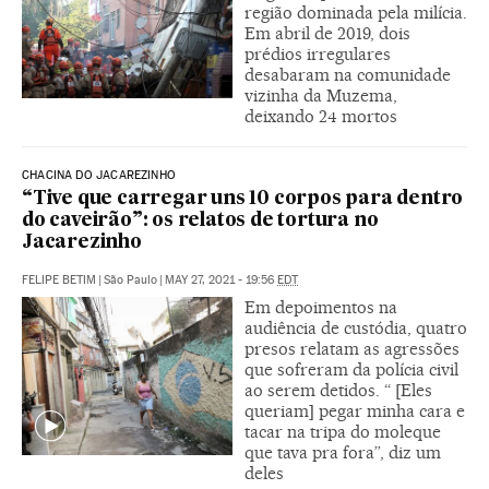
região dominada pela milícia.
Em abril de 2019, dois
prédios irregulares
desabaram na comunidade
vizinha da Muzema,
deixando 24 mortos
CHACINA DO JACAREZINHO
“Tive que carregar uns 10 corpos para dentro
do caveirão”: os relatos de tortura no
Jacarezinho
FELIPE BETIM
|
São Paulo
|
MAY 27, 2021 - 19:56
EDT
Em depoimentos na
audiência de custódia, quatro
presos relatam as agressões
que sofreram da polícia civil
ao serem detidos. “ [Eles
queriam] pegar minha cara e
tacar na tripa do moleque
que tava pra fora”, diz um
deles