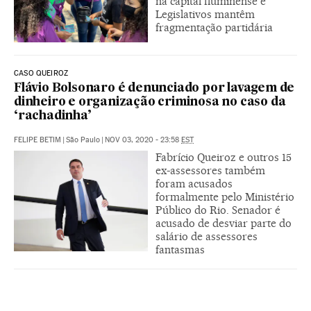
na capital fluminense e
Legislativos mantêm
fragmentação partidária
CASO QUEIROZ
Flávio Bolsonaro é denunciado por lavagem de
dinheiro e organização criminosa no caso da
‘rachadinha’
FELIPE BETIM
|
São Paulo
|
NOV 03, 2020 - 23:58
EST
Fabrício Queiroz e outros 15
ex-assessores também
foram acusados
formalmente pelo Ministério
Público do Rio. Senador é
acusado de desviar parte do
salário de assessores
fantasmas