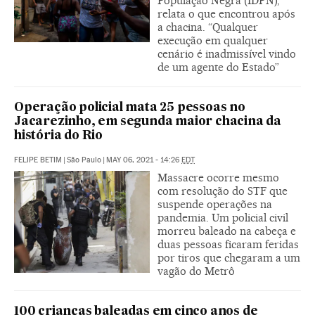
População Negra (IDPN),
relata o que encontrou após
a chacina. “Qualquer
execução em qualquer
cenário é inadmissível vindo
de um agente do Estado”
Operação policial mata 25 pessoas no
Jacarezinho, em segunda maior chacina da
história do Rio
FELIPE BETIM
|
São Paulo
|
MAY 06, 2021 - 14:26
EDT
Massacre ocorre mesmo
com resolução do STF que
suspende operações na
pandemia. Um policial civil
morreu baleado na cabeça e
duas pessoas ficaram feridas
por tiros que chegaram a um
vagão do Metrô
100 crianças baleadas em cinco anos de