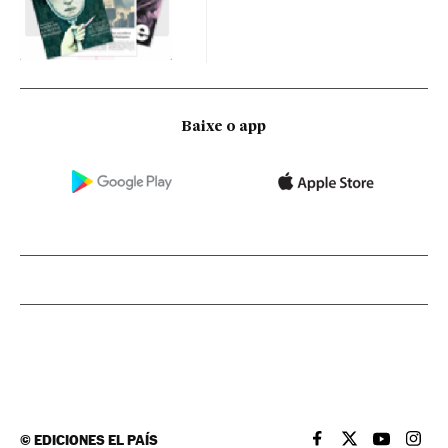
Baixe o app
©
EDICIONES EL PAÍS
EL PAÍS BRASIL EN
EL PAÍS BRASI
EL PAÍS B
EL PA