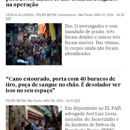
na operação
CECÍLIA OLLIVEIRA
/
FELIPE BETIM
|
Connecticut / São Paulo
|
MAY 07, 2021 - 14:32
EDT
Dos 21 investigados e com
mandado de prisão, três
foram detidos e outros três
foram mortos. Das vítimas,
11 corpos ainda não foram
identificados
“Cano estourado, porta com 40 buracos de
tiro, poça de sangue no chão. É desolador ver
isso no seu espaço”
FELIPE BETIM
|
São Paulo
|
MAY 06, 2021 - 21:53
EDT
Em depoimento ao EL PAÍS,
advogado Joel Luiz Costa,
morador do Jacarezinho e
do Instituto de Defesa da