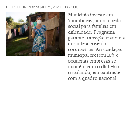
FELIPE BETIM
|
Maricá
|
JUL 19, 2020 - 08:23
EDT
Município investe em
'mumbucas', uma moeda
social para famílias em
dificuldade. Programa
garante transição tranquila
durante a crise do
coronavírus. Arrecadação
municipal cresceu 15% e
pequenas empresas se
mantêm com o dinheiro
circulando, em contraste
com a quadro nacional