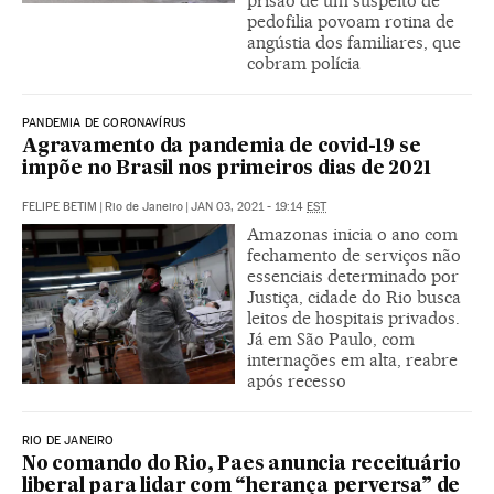
prisão de um suspeito de
pedofilia povoam rotina de
angústia dos familiares, que
cobram polícia
PANDEMIA DE CORONAVÍRUS
Agravamento da pandemia de covid-19 se
impõe no Brasil nos primeiros dias de 2021
FELIPE BETIM
|
Rio de Janeiro
|
JAN 03, 2021 - 19:14
EST
Amazonas inicia o ano com
fechamento de serviços não
essenciais determinado por
Justiça, cidade do Rio busca
leitos de hospitais privados.
Já em São Paulo, com
internações em alta, reabre
após recesso
RIO DE JANEIRO
No comando do Rio, Paes anuncia receituário
liberal para lidar com “herança perversa” de