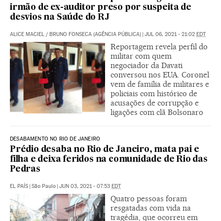
irmão de ex-auditor preso por suspeita de
desvios na Saúde do RJ
ALICE MACIEL / BRUNO FONSECA (AGÊNCIA PÚBLICA)
|
JUL 06, 2021 - 21:02
EDT
Reportagem revela perfil do
militar com quem
negociador da Davati
conversou nos EUA. Coronel
vem de família de militares e
policiais com histórico de
acusações de corrupção e
ligações com clã Bolsonaro
DESABAMENTO NO RIO DE JANEIRO
Prédio desaba no Rio de Janeiro, mata pai e
filha e deixa feridos na comunidade de Rio das
Pedras
EL PAÍS
|
São Paulo
|
JUN 03, 2021 - 07:53
EDT
Quatro pessoas foram
resgatadas com vida na
tragédia, que ocorreu em