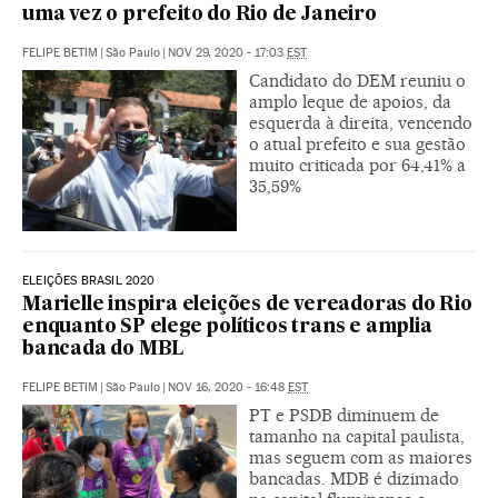
uma vez o prefeito do Rio de Janeiro
FELIPE BETIM
|
São Paulo
|
NOV 29, 2020 - 17:03
EST
Candidato do DEM reuniu o
amplo leque de apoios, da
esquerda à direita, vencendo
o atual prefeito e sua gestão
muito criticada por 64,41% a
35,59%
ELEIÇÕES BRASIL 2020
Marielle inspira eleições de vereadoras do Rio
enquanto SP elege políticos trans e amplia
bancada do MBL
FELIPE BETIM
|
São Paulo
|
NOV 16, 2020 - 16:48
EST
PT e PSDB diminuem de
tamanho na capital paulista,
mas seguem com as maiores
bancadas. MDB é dizimado