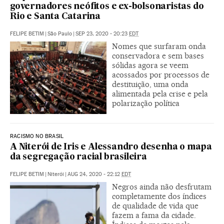
governadores neófitos e ex-bolsonaristas do
Rio e Santa Catarina
FELIPE BETIM
|
São Paulo
|
SEP 23, 2020 - 20:23
EDT
Nomes que surfaram onda
conservadora e sem bases
sólidas agora se veem
acossados por processos de
destituição, uma onda
alimentada pela crise e pela
polarização política
RACISMO NO BRASIL
A Niterói de Iris e Alessandro desenha o mapa
da segregação racial brasileira
FELIPE BETIM
|
Niterói
|
AUG 24, 2020 - 22:12
EDT
Negros ainda não desfrutam
completamente dos índices
de qualidade de vida que
fazem a fama da cidade.