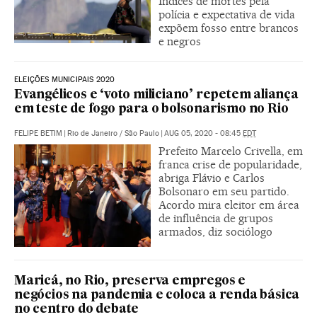
Índices de mortes pela
polícia e expectativa de vida
expõem fosso entre brancos
e negros
ELEIÇÕES MUNICIPAIS 2020
Evangélicos e ‘voto miliciano’ repetem aliança
em teste de fogo para o bolsonarismo no Rio
FELIPE BETIM
|
Rio de Janeiro / São Paulo
|
AUG 05, 2020 - 08:45
EDT
Prefeito Marcelo Crivella, em
franca crise de popularidade,
abriga Flávio e Carlos
Bolsonaro em seu partido.
Acordo mira eleitor em área
de influência de grupos
armados, diz sociólogo
Maricá, no Rio, preserva empregos e
negócios na pandemia e coloca a renda básica
no centro do debate